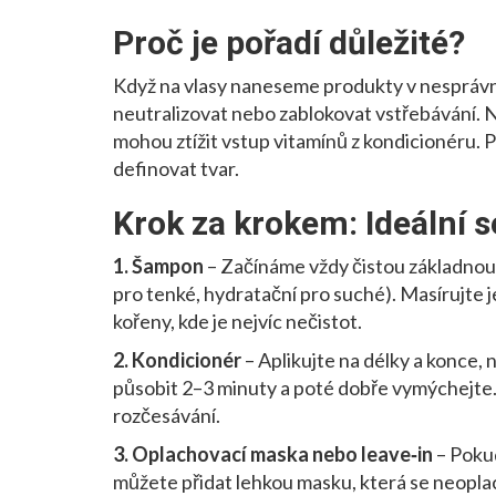
Proč je pořadí důležité?
Když na vlasy naneseme produkty v nespráv
neutralizovat nebo zablokovat vstřebávání. Na
mohou ztížit vstup vitamínů z kondicionéru. Pr
definovat tvar.
Krok za krokem: Ideální 
1. Šampon
– Začínáme vždy čistou základnou.
pro tenké, hydratační pro suché). Masírujte 
kořeny, kde je nejvíc nečistot.
2. Kondicionér
– Aplikujte na délky a konce, n
působit 2–3 minuty a poté dobře vymýchejte.
rozčesávání.
3. Oplachovací maska nebo leave‑in
– Poku
můžete přidat lehkou masku, která se neoplach