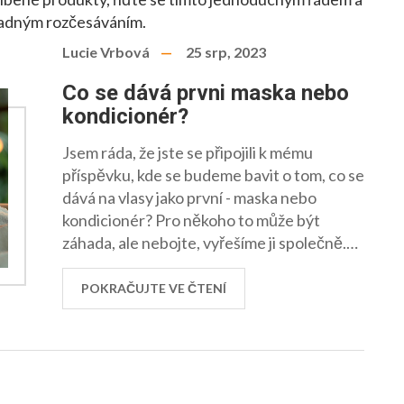
nadným rozčesáváním.
Lucie Vrbová
25 srp, 2023
Co se dává prvni maska nebo
kondicionér?
Jsem ráda, že jste se připojili k mému
příspěvku, kde se budeme bavit o tom, co se
dává na vlasy jako první - maska nebo
kondicionér? Pro někoho to může být
záhada, ale nebojte, vyřešíme ji společně.
Rozptýlíme myšlenky a dozvíme se, jak
správně pečovat o naše vlasy. Vždyť každá
POKRAČUJTE VE ČTENÍ
z nás si přeje, aby její vlasy vypadaly jako z
reklamy, že? Tak pojďme na to!