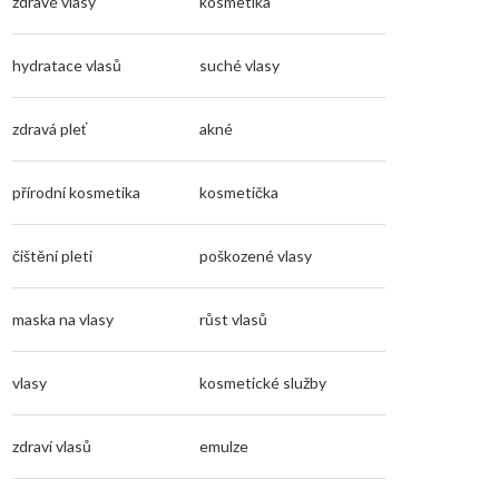
zdravé vlasy
kosmetika
hydratace vlasů
suché vlasy
zdravá pleť
akné
přírodní kosmetika
kosmetička
čištění pleti
poškozené vlasy
maska na vlasy
růst vlasů
vlasy
kosmetické služby
zdraví vlasů
emulze