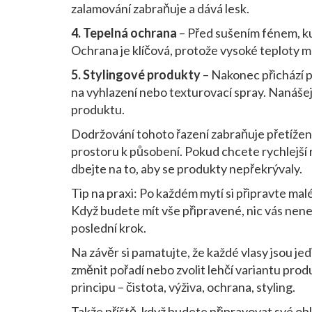
zalamování zabraňuje a dává lesk.
4. Tepelná ochrana
– Před sušením fénem, k
Ochrana je klíčová, protože vysoké teploty 
5. Stylingové produkty
– Nakonec přichází p
na vyhlazení nebo texturovací spray. Nanášej
produktu.
Dodržování tohoto řazení zabraňuje přetížení 
prostoru k působení. Pokud chcete rychlejší 
dbejte na to, aby se produkty nepřekrývaly.
Tip na praxi: Po každém mytí si připravte malé
Když budete mít vše připravené, nic vás nene
poslední krok.
Na závěr si pamatujte, že každé vlasy jsou jed
změnit pořadí nebo zvolit lehčí variantu prod
principu – čistota, výživa, ochrana, styling.
Takže příště, když budete připravovat své o