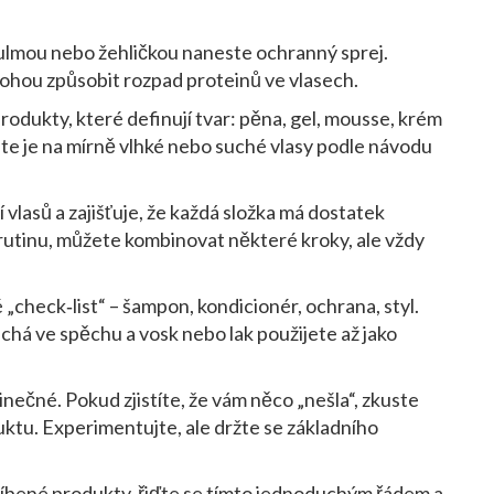
ulmou nebo žehličkou naneste ochranný sprej.
mohou způsobit rozpad proteinů ve vlasech.
rodukty, které definují tvar: pěna, gel, mousse, krém
te je na mírně vlhké nebo suché vlasy podle návodu
vlasů a zajišťuje, že každá složka má dostatek
rutinu, můžete kombinovat některé kroky, ale vždy
 „check‑list“ – šampon, kondicionér, ochrana, styl.
chá ve spěchu a vosk nebo lak použijete až jako
inečné. Pokud zjistíte, že vám něco „nešla“, zkuste
uktu. Experimentujte, ale držte se základního
blíbené produkty, řiďte se tímto jednoduchým řádem a