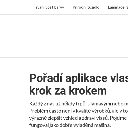
Trvanlivost barvy
Přírodní tužidlo
Laminace ř
Pořadí aplikace vl
krok za krokem
Každý z nás už někdy trpěl s lámavými nebo m
Problém často není v kvalitě výrobků, ale v t
výrazně zlepšit vzhled a zdraví vlasů. Pojďme s
fungoval jako dobře vyladěná mašina.