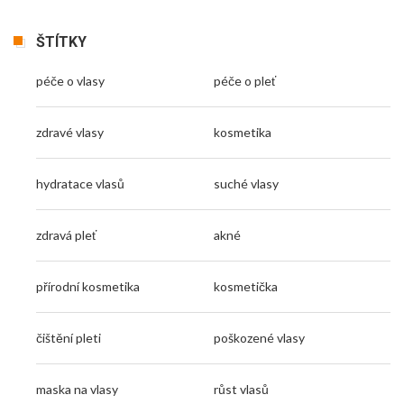
ŠTÍTKY
péče o vlasy
péče o pleť
zdravé vlasy
kosmetika
hydratace vlasů
suché vlasy
zdravá pleť
akné
přírodní kosmetika
kosmetička
čištění pleti
poškozené vlasy
maska na vlasy
růst vlasů