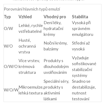
Porovnání hlavních typů emulzí
Typ
Vzhled
Vhodný pro
Stabilita
Dení léky,
Vysoká při
Lehké, rychle
O/W
hydratační
správném
vstřebatelné
krémy
emulgátoru
Husté,
Noční krémy,
Střední až
W/O
ochranná
balzámy
vysoká
vrstva
Vyžaduje
Více vrstev,
Produkty s
sofistikované
O/W/O
krémová
dlouhodobým
stabilizační
struktura
uvolňováním
systémy
Speciální séry,
Snadno se
Mikroemulze,
produkty s
destabilizuje,
W/O/W
lehká textura
aktivními
nutnost
látkami
testování