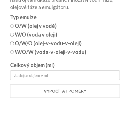
olejové fáze a emulgátoru.
Typ emulze
O/W (olej v vodě)
W/O (voda v oleji)
O/W/O (olej-v-vodu-v-oleji)
W/O/W (voda-v-oleji-v-vodu)
Celkový objem (ml)
VYPOČÍTAT POMĚRY