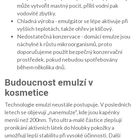
může vytvořit mastný pocit, příliš vodní pak
vodovité zbytky.
Chladná výroba - emulgátor se lépe aktivuje při
vyšších teplotách, takže ohřev je klíčový.
Nedostatečná konzervace - domácí emulze jsou
náchylné k růstu mikroorganismů, proto
doporučujeme použít bezpečný konzervační
prostředek, pokud nebudou spotřebovány
během několika dnů.
Budoucnost emulzí v
kosmetice
Technologie emulzí neustále postupuje. V posledních
letech se objevují „nanemulze“, kde jsou kapénky
menší než 200nm. Tyto ultra‑malé částice zlepšují
pronikání aktivních látek do hloubky pokožky a
umožňují lepší stabilitu při vysoké účinnosti. Další