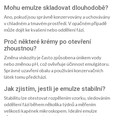
Mohu emulze skladovat dlouhodobě?
Ano, pokud jsou správně konzervovány a uchovávány
v chladném a tmavém prostředí. V opačném případě
může dojít ke kvašení nebo oddělení fází.
Proč některé krémy po otevření
zhoustnou?
Změna viskozity je často způsobena únikem vody
nebo změnou pH, což ovlivňuje účinnost emulgátoru.
Správné uzavření obalu a používání konzervačních
látek tomu předchází.
Jak zjistím, jestli je emulze stabilní?
Stabilitu lze otestovat rozpělením vzorku, sledováním
oddělení fází během několika týdnů a měřením
velikosti kapének mikroskopem. Ideální emulze