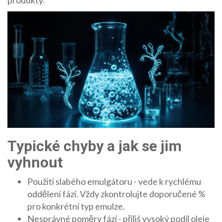
produkty.
Typické chyby a jak se jim
vyhnout
Použití slabého emulgátoru - vede k rychlému
oddělení fází. Vždy zkontrolujte doporučené %
pro konkrétní typ emulze.
Nesprávné poměry fází - příliš vysoký podíl oleje