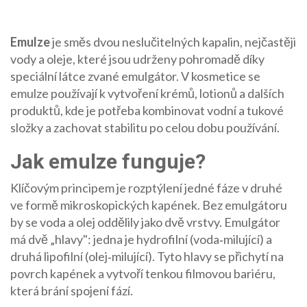
Emulze
je směs dvou neslučitelných kapalin, nejčastěji
vody a oleje, které jsou udrženy pohromadě díky
speciální látce zvané
emulgátor
. V kosmetice se
emulze používají k vytvoření krémů, lotionů a dalších
produktů, kde je potřeba kombinovat vodní a tukové
složky a zachovat stabilitu po celou dobu používání.
Jak emulze funguje?
Klíčovým principem je rozptýlení jedné fáze v druhé
ve formě mikroskopických kapének. Bez emulgátoru
by se voda a olej oddělily jako dvě vrstvy. Emulgátor
má dvě „hlavy": jedna je hydrofilní (voda‑milující) a
druhá lipofilní (olej‑milující). Tyto hlavy se přichytí na
povrch kapének a vytvoří tenkou filmovou bariéru,
která brání spojení fází.