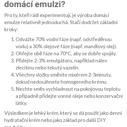
domácí emulzi?
Pro ty, kteří rádi experimentují, je výroba domácí
emulze relativně jednoduchá. Stačí dodržet základní
kroky:
Odvážte 70% vodní fáze (např. odstředěnou
vodu) a 30% olejové fáze (např. mandlový olej).
Ohřejte obě fáze na 70°C, aby se dobře spojily.
Přidejte 2-3% emulgátoru, například nálev
zlecitinu nebo tekutý vazelín.
Všechny složky směsíte mixérem 2-3minuty,
dokud nedosáhnete homogenního krému.
Nechte směs vychladnout na pokojovou teplotu
a případně přidejte vonné oleje nebo konzervační
látky.
Výsledkem je lehký krém, který se dá použít jako denní
hydratační krém nebo jako základ pro další DIY