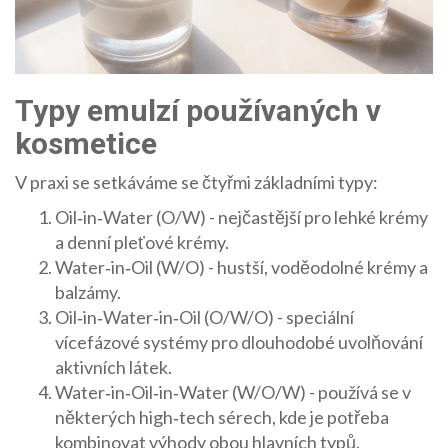
Typy emulzí používaných v
kosmetice
V praxi se setkáváme se čtyřmi základními typy:
Oil‑in‑Water (O/W) - nejčastější pro lehké krémy
a denní pleťové krémy.
Water‑in‑Oil (W/O) - hustší, voděodolné krémy a
balzámy.
Oil‑in‑Water‑in‑Oil (O/W/O) - speciální
vícefázové systémy pro dlouhodobé uvolňování
aktivních látek.
Water‑in‑Oil‑in‑Water (W/O/W) - používá se v
některých high‑tech sérech, kde je potřeba
kombinovat výhody obou hlavních typů.