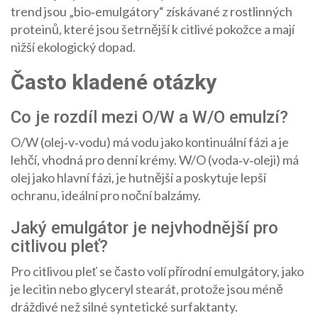
trend jsou „bio‑emulgátory“ získávané z rostlinných
proteinů, které jsou šetrnější k citlivé pokožce a mají
nižší ekologický dopad.
Často kladené otázky
Co je rozdíl mezi O/W a W/O emulzí?
O/W (olej‑v‑vodu) má vodu jako kontinuální fázi a je
lehčí, vhodná pro denní krémy. W/O (voda‑v‑oleji) má
olej jako hlavní fázi, je hutnější a poskytuje lepší
ochranu, ideální pro noční balzámy.
Jaký emulgátor je nejvhodnější pro
citlivou pleť?
Pro citlivou pleť se často volí přírodní emulgátory, jako
je lecitin nebo glyceryl stearát, protože jsou méně
dráždivé než silné syntetické surfaktanty.