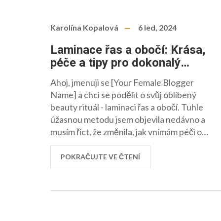
Karolína Kopalová
6 led, 2024
Laminace řas a obočí: Krása,
péče a tipy pro dokonalý
vzhled
Ahoj, jmenuji se [Your Female Blogger
Name] a chci se podělit o svůj oblíbený
beauty rituál - laminaci řas a obočí. Tuhle
úžasnou metodu jsem objevila nedávno a
musím říct, že změnila, jak vnímám péči o
svůj vzhled. Je to úžasný způsob, jak
zvýraznit krásu očí, dodat řasám a obočí ten
POKRAČUJTE VE ČTENÍ
správný tvar a udržet je ve skvělé kondici
dlouhodobě. V tomhle článku se podělím
nejen o své zkušenosti, ale také o tipy, jak
laminaci řas a obočí provádět správně a co
všechno byste měli vědět před tím, než se