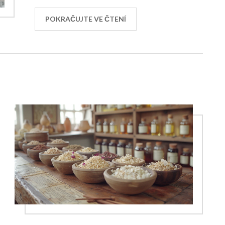
Naučíte se, jak sledovat změny vůně, barvy
a konzistence, které mohou být varovným
POKRAČUJTE VE ČTENÍ
signálem.