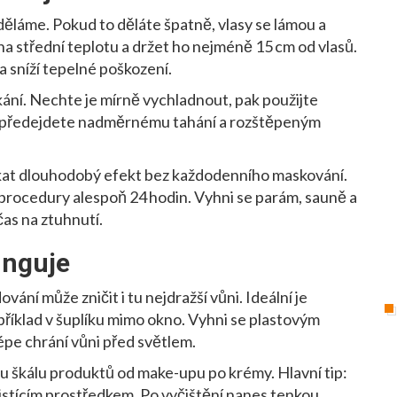
děláme. Pokud to děláte špatně, vlasy se lámou a
 na střední teplotu a držet ho nejméně 15 cm od vlasů.
a sníží tepelné poškození.
kání. Nechte je mírně vychladnout, pak použijte
m předejdete nadměrnému tahání a rozštěpeným
ískat dlouhodobý efekt bez každodenního maskování.
procedury alespoň 24 hodin. Vyhni se parám, sauně a
čas na ztuhnutí.
unguje
vání může zničit i tu nejdražší vůni. Ideální je
říklad v šuplíku mimo okno. Vyhni se plastovým
lépe chrání vůni před světlem.
ou škálu produktů od make-upu po krémy. Hlavní tip:
čistícím prostředkem. Po vyčištění nanes tenkou