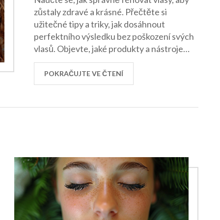
zůstaly zdravé a krásné. Přečtěte si
užitečné tipy a triky, jak dosáhnout
perfektního výsledku bez poškození svých
vlasů. Objevte, jaké produkty a nástroje
použít, a jak se vyhnout častým chybám při
fénování.
POKRAČUJTE VE ČTENÍ