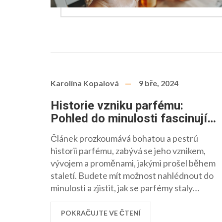
Karolína Kopalová
9 bře, 2024
Historie vzniku parfému:
Pohled do minulosti fascinující
vůně
Článek prozkoumává bohatou a pestrú
historii parfému, zabývá se jeho vznikem,
vývojem a proměnami, jakými prošel během
staletí. Budete mít možnost nahlédnout do
minulosti a zjistit, jak se parfémy staly
neodmyslitelnou součástí našich životů.
Seznamte se s průkopníky v oblasti
POKRAČUJTE VE ČTENÍ