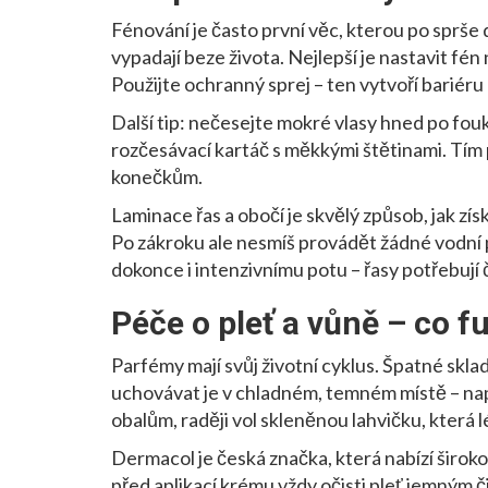
Fénování je často první věc, kterou po sprše 
vypadají beze života. Nejlepší je nastavit fén
Použijte ochranný sprej – ten vytvoří bariéru 
Další tip: nečesejte mokré vlasy hned po fou
rozčesávací kartáč s měkkými štětinami. Tí
konečkům.
Laminace řas a obočí je skvělý způsob, jak z
Po zákroku ale nesmíš provádět žádné vodní 
dokonce i intenzivnímu potu – řasy potřebují 
Péče o pleť a vůně – co f
Parfémy mají svůj životní cyklus. Špatné sklado
uchovávat je v chladném, temném místě – nap
obalům, raději vol skleněnou lahvičku, která 
Dermacol je česká značka, která nabízí širok
před aplikací krému vždy očisti pleť jemným 