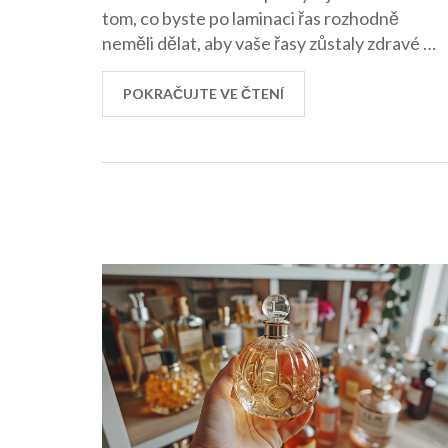
tom, co byste po laminaci řas rozhodně
neměli dělat, aby vaše řasy zůstaly zdravé a
krásné. Naučíte se praktická doporučení a
tipy, jak se o vaše řasy správně starat po
POKRAČUJTE VE ČTENÍ
tomto zákroku.