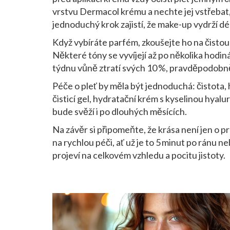
vrstvu Dermacol krému a nechte jej vstřeba
jednoduchý krok zajistí, že make-up vydrží dé
Když vybíráte parfém, zkoušejte ho na čistou 
Některé tóny se vyvíjejí až po několika hodi
týdnu vůně ztratí svých 10 %, pravděpodobn
Péče o pleť by měla být jednoduchá: čistota,
čisticí gel, hydratační krém s kyselinou hyal
bude svěží i po dlouhých měsících.
Na závěr si připomeňte, že krása není jen o pr
na rychlou péči, ať už je to 5 minut po ránu 
projeví na celkovém vzhledu a pocitu jistoty.