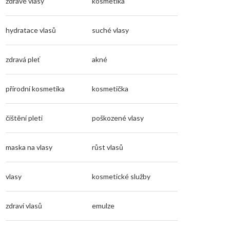
zdravé vlasy
kosmetika
hydratace vlasů
suché vlasy
zdravá pleť
akné
přírodní kosmetika
kosmetička
čištění pleti
poškozené vlasy
maska na vlasy
růst vlasů
vlasy
kosmetické služby
zdraví vlasů
emulze