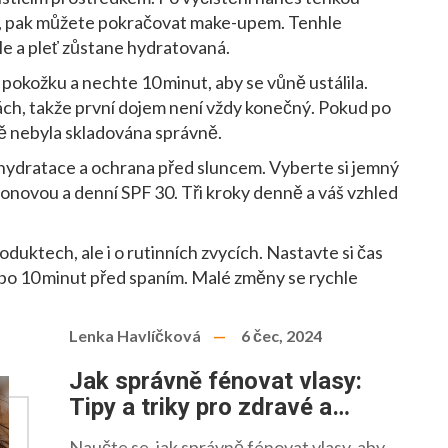
t, pak můžete pokračovat make-upem. Tenhle
le a pleť zůstane hydratovaná.
pokožku a nechte 10 minut, aby se vůně ustálila.
nách, takže první dojem není vždy konečný. Pokud po
ě nebyla skladována správně.
 hydratace a ochrana před sluncem. Vyberte si jemný
uronovou a denní SPF 30. Tři kroky denně a váš vzhled
oduktech, ale i o rutinních zvycích. Nastavte si čas
nebo 10 minut před spaním. Malé změny se rychle
Lenka Havlíčková
6 čec, 2024
Jak správně fénovat vlasy:
Tipy a triky pro zdravé a
krásné vlasy
Naučte se, jak správně fénovat vlasy, aby