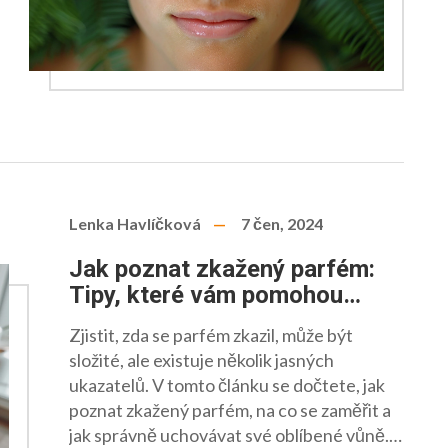
Lenka Havlíčková
7 čen, 2024
Jak poznat zkažený parfém:
Tipy, které vám pomohou
ochránit vaše cenné vůně
Zjistit, zda se parfém zkazil, může být
složité, ale existuje několik jasných
ukazatelů. V tomto článku se dočtete, jak
poznat zkažený parfém, na co se zaměřit a
jak správně uchovávat své oblíbené vůně.