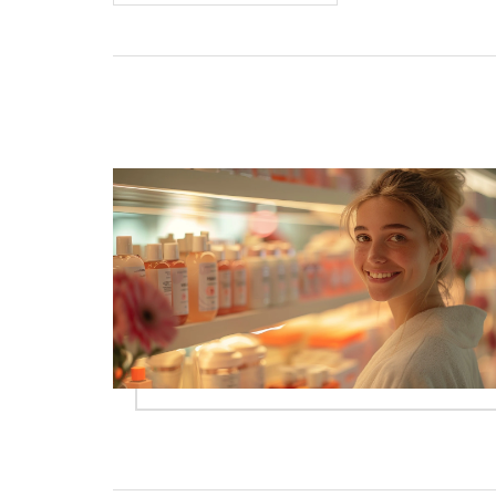
parfumerie a objevte, jaké ingredience byly
používány ve starověku. Článek poskytuje
tipy pro výběr ideálního parfému a
zdůrazňuje význam parfémů v různých
kulturách.