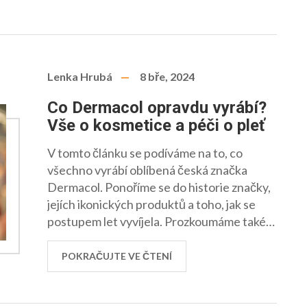
Lenka Hrubá
8 bře, 2024
Co Dermacol opravdu vyrábí?
Vše o kosmetice a péči o pleť
V tomto článku se podíváme na to, co
všechno vyrábí oblíbená česká značka
Dermacol. Ponoříme se do historie značky,
jejích ikonických produktů a toho, jak se
postupem let vyvíjela. Prozkoumáme také
aktuální nabídku Dermacolu, včetně péče o
pleť a tělo, dekorativní kosmetiky a tipů na
POKRAČUJTE VE ČTENÍ
to, jak tyto produkty používat pro co
nejlepší efekt.