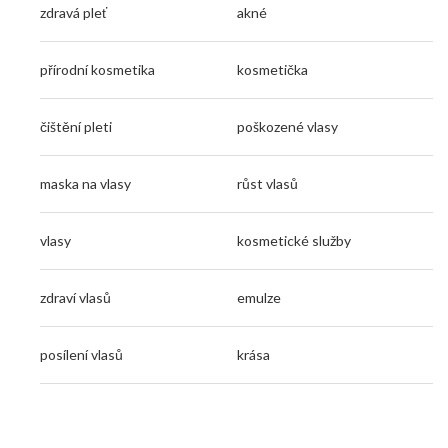
zdravá pleť
akné
přírodní kosmetika
kosmetička
čištění pleti
poškozené vlasy
maska na vlasy
růst vlasů
vlasy
kosmetické služby
zdraví vlasů
emulze
posílení vlasů
krása