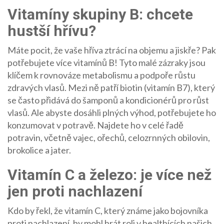
Vitamíny skupiny B: chcete
hustší hřívu?
Máte pocit, že vaše hříva ztrácí na objemu a jiskře? Pak
potřebujete více vitamínů B! Tyto malé zázraky jsou
klíčem k rovnováze metabolismu a podpoře růstu
zdravých vlasů. Mezi ně patří biotin (vitamín B7), který
se často přidává do šamponů a kondicionérů pro růst
vlasů. Ale abyste dosáhli plných výhod, potřebujete ho
konzumovat v potravě. Najdete ho v celé řadě
potravin, včetně vajec, ořechů, celozrnných obilovin,
brokolice a jater.
Vitamín C a železo: je více než
jen proti nachlazení
Kdo by řekl, že vitamín C, který známe jako bojovníka
proti nachlazení, by mohl hrát roli v healthících našich