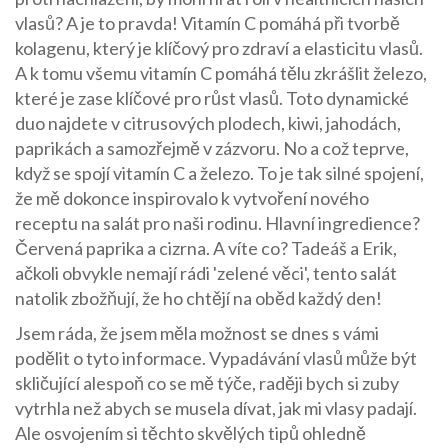
vlasů? A je to pravda! Vitamín C pomáhá při tvorbě
kolagenu, který je klíčový pro zdraví a elasticitu vlasů.
A k tomu všemu vitamín C pomáhá tělu zkrášlit železo,
které je zase klíčové pro růst vlasů. Toto dynamické
duo najdete v citrusových plodech, kiwi, jahodách,
paprikách a samozřejmě v zázvoru. No a což teprve,
když se spojí vitamín C a železo. To je tak silné spojení,
že mě dokonce inspirovalo k vytvoření nového
receptu na salát pro naši rodinu. Hlavní ingredience?
Červená paprika a cizrna. A víte co? Tadeáš a Erik,
ačkoli obvykle nemají rádi 'zelené věci', tento salát
natolik zbožňují, že ho chtějí na oběd každý den!
Jsem ráda, že jsem měla možnost se dnes s vámi
podělit o tyto informace. Vypadávání vlasů může být
skličující alespoň co se mě týče, raději bych si zuby
vytrhla než abych se musela dívat, jak mi vlasy padají.
Ale osvojením si těchto skvělých tipů ohledně