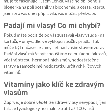
mi, je to fascinující! Jsem Lenka, vaše nejoblíbenější
blogerka na poli botaniky a biochemie, a cesta, kterou
jsem pro vás dnes připravila, vás možná překvapí.
Padají mi vlasy! Co mi chybí?
Pokud máte pocit, že po vás zůstávají vlasy všude - na
kartáči, v umyvadle, ve výklopu sušičky prádla. Tak
může být načase se zamyslet nad vaším stavem zdraví.
Padání vlasů může být spouštěno celou řadou faktorů,
včetně stresu, hormonálních změn, nedostatečné
stravy a samozřejmě nedostatku určitých klíčových
vitamínů.
Vitamíny jako klíč ke zdravým
vlasům
Zaprvé, je dobré vědět, že zdravé vlasy nevypadají jen
tak. Je fyziologicky normální ztratit až 100 vlasů