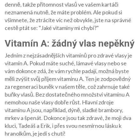
denně, takže přítomnost vlasů ve vašem kartáči
neznamená nutně, že máte problém. Ale pokud si
všimnete, že ztrácíte víc než obvykle, jste na správné
cestě ptát se: "Jaké vitamíny mi chybí?"
Vitamín A: žádný vlas nepěkný
Jedním z nejzásadnějších vitamínů pro zdravé vlasy je
vitamín A. Pokud máte suché, lámavé vlasy nebo se
vám dokonce zdá, že vám rychle padají, možná byste
měli zvýšit svůj příjem vitamínu A. Ten je zodpovědný
za regeneraci buněk v našem těle, což zahrnuje také
buňky vlasů. Bez dostatečného množství vitamínu A
nemohou naše vlasy dobře růst. Hlavní zdroje
vitamínu A jsou, například, dýně, sladké brambory,
mrkev a špenát. Dokonce jsou tak zdravé, že moji dva
kluci, Tadeáš a Erik, i přes svou nesmírnou lásku k
hranolkům, je jedí s chutí!