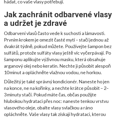
hádat, co vaše vlasy potřebují.
Jak zachránit odbarvené vlasy
a udržet je zdravé
Odbarvení vlasů často vede k suchosti a lámavosti.
Prvním krokem je omezit časté mytí – stačí jednou až
dvakrát týdně, pokud můžete. Používejte šampon bez
sulfátů, protože sulfáty vlasy ještě víc vyčerpávají. Po
šamponu aplikujte výživnou masku, která obsahuje
arganový olej nebo keratin. Nechte ji působit alespoň
10 minut a opláchněte vlažnou vodou, ne horkou.
Důležitý je také správný kondicionér. Naneste ho jen
na konce, ne na kořínky, a nechte krátce působit – 2–
3 minuty stačí. Pokud máte čas, občas použijte
hlubokou hydrataci přes noc: naneste tenkou vrstvu
vlasového oleje, obalte vlasy svlačkou a ráno
opláchněte. Vaše vlasy tak získají hydrataci, kterou