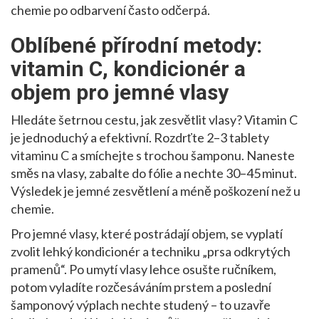
chemie po odbarvení často odčerpá.
Oblíbené přírodní metody:
vitamin C, kondicionér a
objem pro jemné vlasy
Hledáte šetrnou cestu, jak zesvětlit vlasy? Vitamin C
je jednoduchý a efektivní. Rozdrťte 2–3 tablety
vitaminu C a smíchejte s trochou šamponu. Naneste
směs na vlasy, zabalte do fólie a nechte 30–45 minut.
Výsledek je jemné zesvětlení a méně poškození než u
chemie.
Pro jemné vlasy, které postrádají objem, se vyplatí
zvolit lehký kondicionér a techniku „prsa odkrytých
pramenů“. Po umytí vlasy lehce osušte ručníkem,
potom vyladíte rozčesáváním prstem a poslední
šamponový výplach nechte studený – to uzavře