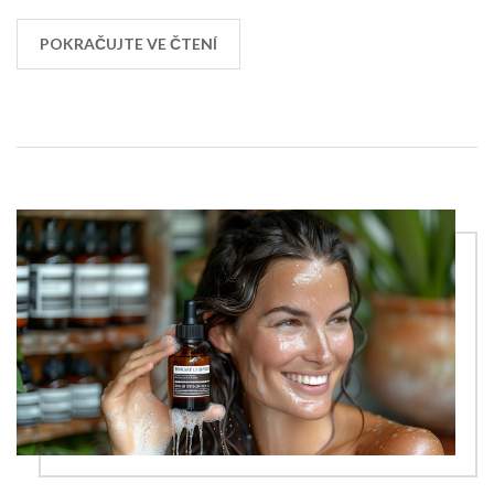
většího objemu a síly vlasů, osvědčené domácí
masky a doporučení ohledně stravy, která je pro
POKRAČUJTE VE ČTENÍ
zdraví vlasů klíčová. Navíc se zaměříme na mýty a
omyly v péči o jemné vlasy.