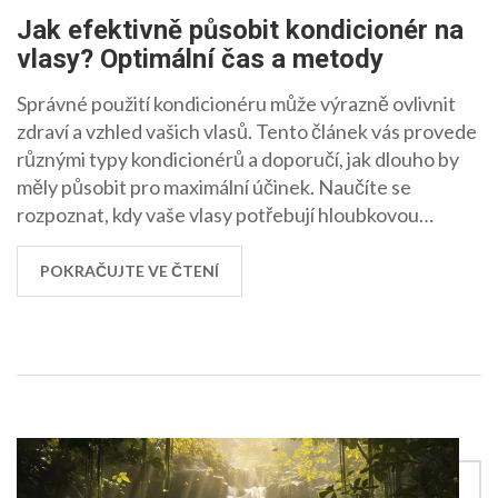
Jak efektivně působit kondicionér na
vlasy? Optimální čas a metody
Správné použití kondicionéru může výrazně ovlivnit
zdraví a vzhled vašich vlasů. Tento článek vás provede
různými typy kondicionérů a doporučí, jak dlouho by
měly působit pro maximální účinek. Naučíte se
rozpoznat, kdy vaše vlasy potřebují hloubkovou
hydrataci a kdy postačí rychlá ošetření. Dále se
dozvíte o důležitosti správného časování a technik
POKRAČUJTE VE ČTENÍ
závislých na typu vašich vlasů.