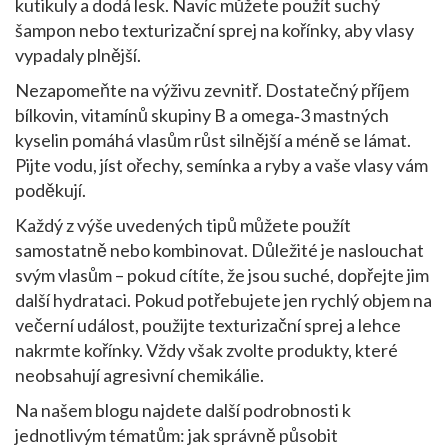
kutikuly a dodá lesk. Navíc můžete použít suchý
šampon nebo texturizační sprej na kořínky, aby vlasy
vypadaly plnější.
Nezapomeňte na výživu zevnitř. Dostatečný příjem
bílkovin, vitamínů skupiny B a omega‑3 mastných
kyselin pomáhá vlasům růst silnější a méně se lámat.
Pijte vodu, jíst ořechy, semínka a ryby a vaše vlasy vám
poděkují.
Každý z výše uvedených tipů můžete použít
samostatně nebo kombinovat. Důležité je naslouchat
svým vlasům – pokud cítíte, že jsou suché, dopřejte jim
další hydrataci. Pokud potřebujete jen rychlý objem na
večerní událost, použijte texturizační sprej a lehce
nakrmte kořínky. Vždy však zvolte produkty, které
neobsahují agresivní chemikálie.
Na našem blogu najdete další podrobnosti k
jednotlivým tématům: jak správně působit