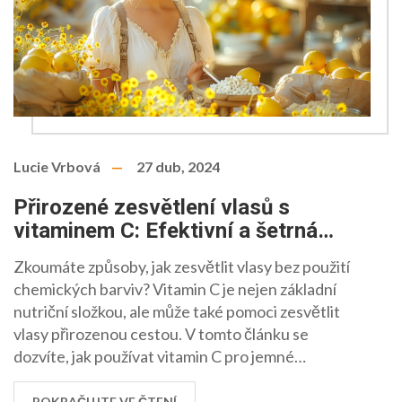
Lucie Vrbová
27 dub, 2024
Přirozené zesvětlení vlasů s
vitaminem C: Efektivní a šetrná
metoda
Zkoumáte způsoby, jak zesvětlit vlasy bez použití
chemických barviv? Vitamin C je nejen základní
nutriční složkou, ale může také pomoci zesvětlit
vlasy přirozenou cestou. V tomto článku se
dozvíte, jak používat vitamin C pro jemné
zesvětlení vlasů, jaké přípravky jsou nejúčinnější a
jaké další tipy vám pomohou dosáhnout nejlepších
POKRAČUJTE VE ČTENÍ