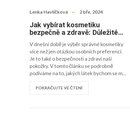
Lenka Havlíčková
2 bře, 2024
Jak vybírat kosmetiku
bezpečně a zdravě: Důležité
tipy a upozornění
V dnešní době je výběr správné kosmetiky
více než jen otázkou osobních preferencí.
Je to také o bezpečnosti a zdraví naší
pokožky. V tomto článku se podrobně
podíváme na to, jakých látek bychom se měli
vyvarovat, jak rozpoznat kvalitní produkty a
proč bychom měli zvážit přechod na
POKRAČUJTE VE ČTENÍ
ekologickou kosmetiku. Nabídnu také
praktické tipy na to, na co si dát pozor při
nákupu kosmetiky, abychom si zajistili nejen
krásu, ale i zdraví.