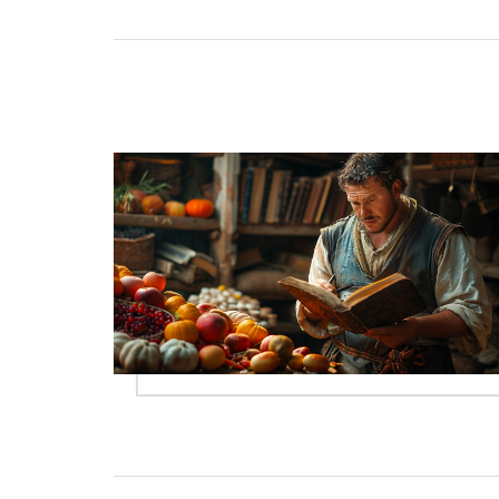
produktů. Článek je nabitý užitečnými
informacemi a je psán srozumitelným a
přístupným způsobem.