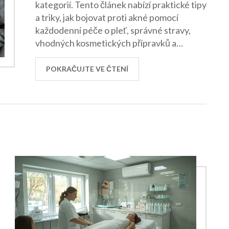
kategorií. Tento článek nabízí praktické tipy
a triky, jak bojovat proti akné pomocí
každodenní péče o pleť, správné stravy,
vhodných kosmetických přípravků a
životního stylu. Přečtěte si, jak se zbavit
nepříjemností spojených s akné a zlepšit
POKRAČUJTE VE ČTENÍ
tak vzhled své pleti.