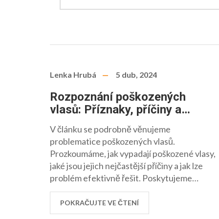
Lenka Hrubá
5 dub, 2024
Rozpoznání poškozených
vlasů: Příznaky, příčiny a
řešení
V článku se podrobně věnujeme
problematice poškozených vlasů.
Prozkoumáme, jak vypadají poškozené vlasy,
jaké jsou jejich nejčastější příčiny a jak lze
problém efektivně řešit. Poskytujeme
praktické tipy na prevenci i obnovu zdraví
vlasů. Dále se dozvíte o významu vhodné
POKRAČUJTE VE ČTENÍ
rutiny péče a výběru správných vlasových