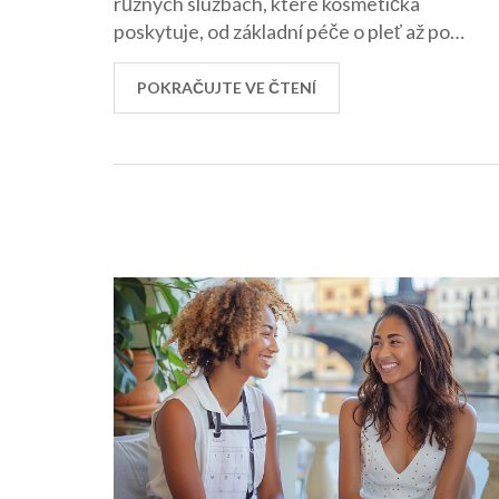
různých službách, které kosmetička
poskytuje, od základní péče o pleť až po
specializované procedury. Přinášíme také
několik tipů, jak si vybrat tu nejlepší
POKRAČUJTE VE ČTENÍ
kosmetičku a co očekávat při první
návštěvě.