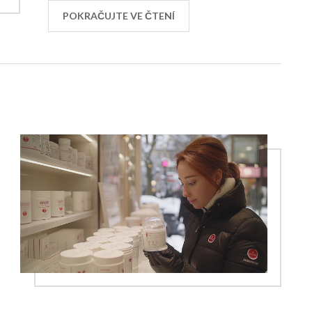
udržet v nejlepší kondici mezi jednotlivými
POKRAČUJTE VE ČTENÍ
procedurami.