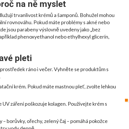
roč na ně myslet
dlužují trvanlivost krémů a šamponů. Bohužel mohou
nální rovnováhu. Pokud máte problémy s akné nebo
 kde jsou parabeny výslovně uvedeny jako „bez
například phenoxyethanol nebo ethylhexyl glicerín,
vé pleti
í prostředek ráno i večer. Vyhněte se produktům s
.
atační krém. Pokud máte mastnou pleť, zvolte lehkou
le UV záření poškozuje kolagen. Používejte krém s
y – borůvky, ořechy, zelený čaj – pomáhá pokožce
itry vody denně.