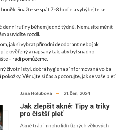
buněk. Snažte se spát 7–8 hodin a vyhýbejte se
é denní rutiny během jedné týdně. Nemusíte měnit
m a uvidíte rozdíl.
om, jak si vybrat přírodní deodorant nebo jak
p je ověřený a napsaný tak, aby byl snadno
ište – rádi pomůžeme.
ý životní styl, dobrá hygiena a informovaná volba
okožky. Věnujte si čas a pozorujte, jak se vaše pleť
Jana Holubová
21 čen, 2024
Jak zlepšit akné: Tipy a triky
pro čistší pleť
Akné trápí mnoho lidí různých věkových