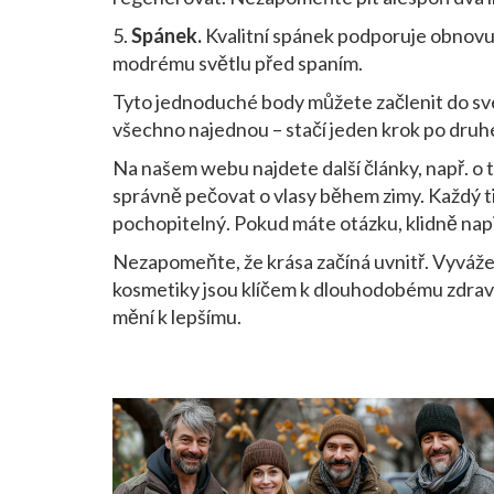
5.
Spánek.
Kvalitní spánek podporuje obnovu 
modrému světlu před spaním.
Tyto jednoduché body můžete začlenit do sv
všechno najednou – stačí jeden krok po druhé
Na našem webu najdete další články, např. o t
správně pečovat o vlasy během zimy. Každý ti
pochopitelný. Pokud máte otázku, klidně nap
Nezapomeňte, že krása začíná uvnitř. Vyvážen
kosmetiky jsou klíčem k dlouhodobému zdraví p
mění k lepšímu.