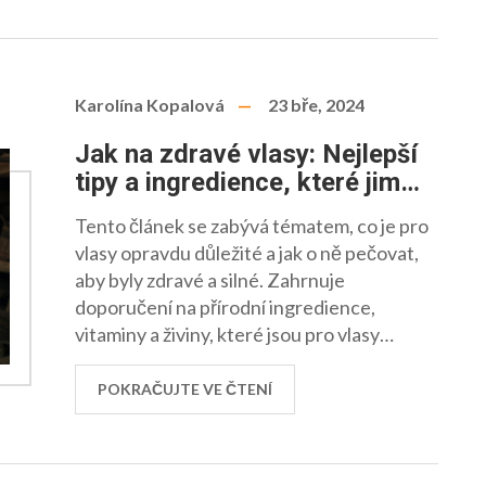
Karolína Kopalová
23 bře, 2024
Jak na zdravé vlasy: Nejlepší
tipy a ingredience, které jim
dodají život
Tento článek se zabývá tématem, co je pro
vlasy opravdu důležité a jak o ně pečovat,
aby byly zdravé a silné. Zahrnuje
doporučení na přírodní ingredience,
vitaminy a živiny, které jsou pro vlasy
klíčové. Dále se článek věnuje běžným
chybám v péči o vlasy a radí, jak se jim
POKRAČUJTE VE ČTENÍ
vyhnout. Obsahuje také návody na domácí
masky a tipy na to, jak integrovat péči o
vlasy do každodenního života.