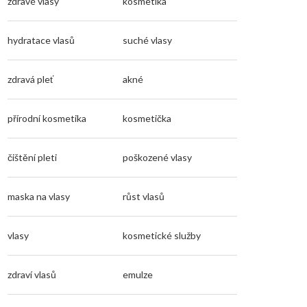
zdravé vlasy
kosmetika
hydratace vlasů
suché vlasy
zdravá pleť
akné
přírodní kosmetika
kosmetička
čištění pleti
poškozené vlasy
maska na vlasy
růst vlasů
vlasy
kosmetické služby
zdraví vlasů
emulze