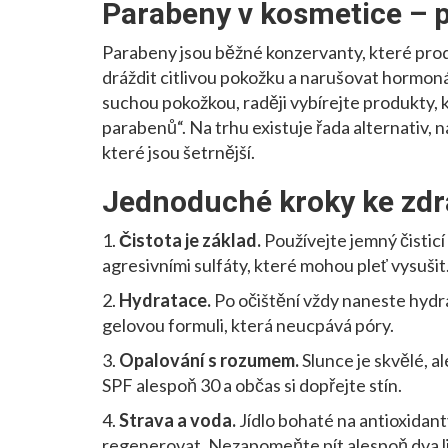
Parabeny v kosmetice – p
Parabeny jsou běžné konzervanty, které pro
dráždit citlivou pokožku a narušovat hormo
suchou pokožkou, raději vybírejte produkty,
parabenů“. Na trhu existuje řada alternativ, 
které jsou šetrnější.
Jednoduché kroky ke zdra
1.
Čistota je základ.
Používejte jemný čistic
agresivními sulfáty, které mohou pleť vysušit
2.
Hydratace.
Po očištění vždy naneste hydr
gelovou formuli, která neucpává póry.
3.
Opalování s rozumem.
Slunce je skvělé, a
SPF alespoň 30 a občas si dopřejte stín.
4.
Strava a voda.
Jídlo bohaté na antioxidant
regenerovat. Nezapomeňte pít alespoň dva l