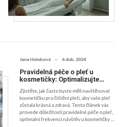
Jana Holubová
6 dub, 2024
Pravidelná péče o pleť u
kosmetičky: Optimalizujte
frekvenci svých návštěv
Zjistěte, jak často byste měli navštěvovat
kosmetičku pro čištění pleti, aby vaše pleť
zůstala krásná a zdravá. Tento článek vás
provede důležitostí pravidelné péče o pleť,
optimální frekvencí návštěv u kosmetičky a
poskytne vám užitečné tipy, jak svou kůži