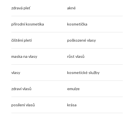
zdravá pleť
akné
přírodní kosmetika
kosmetička
čištění pleti
poškozené vlasy
maska na vlasy
růst vlasů
vlasy
kosmetické služby
zdraví vlasů
emulze
posílení vlasů
krása