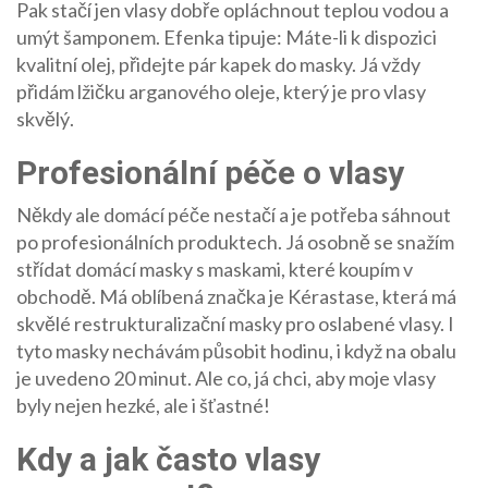
Pak stačí jen vlasy dobře opláchnout teplou vodou a
umýt šamponem. Efenka tipuje: Máte-li k dispozici
kvalitní olej, přidejte pár kapek do masky. Já vždy
přidám lžičku arganového oleje, který je pro vlasy
skvělý.
Profesionální péče o vlasy
Někdy ale domácí péče nestačí a je potřeba sáhnout
po profesionálních produktech. Já osobně se snažím
střídat domácí masky s maskami, které koupím v
obchodě. Má oblíbená značka je Kérastase, která má
skvělé restrukturalizační masky pro oslabené vlasy. I
tyto masky nechávám působit hodinu, i když na obalu
je uvedeno 20 minut. Ale co, já chci, aby moje vlasy
byly nejen hezké, ale i šťastné!
Kdy a jak často vlasy