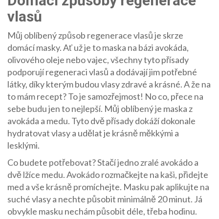
Domácí způsoby regenerace
vlasů
Můj oblíbený způsob regenerace vlasů je skrze
domácí masky. Ať už je to maska na bázi avokáda,
olivového oleje nebo vajec, všechny tyto přísady
podporují regeneraci vlasů a dodávají jim potřebné
látky, díky kterým budou vlasy zdravé a krásné. A že na
to mám recept? To je samozřejmost! No co, přece na
sebe budu jen to nejlepší. Můj oblíbený je maska z
avokáda a medu. Tyto dvě přísady dokáží dokonale
hydratovat vlasy a udělat je krásně měkkými a
lesklými.
Co budete potřebovat? Stačí jedno zralé avokádo a
dvě lžíce medu. Avokádo rozmačkejte na kaši, přidejte
med a vše krásně promíchejte. Masku pak aplikujte na
suché vlasy a nechte působit minimálně 20 minut. Já
obvykle masku nechám působit déle, třeba hodinu.