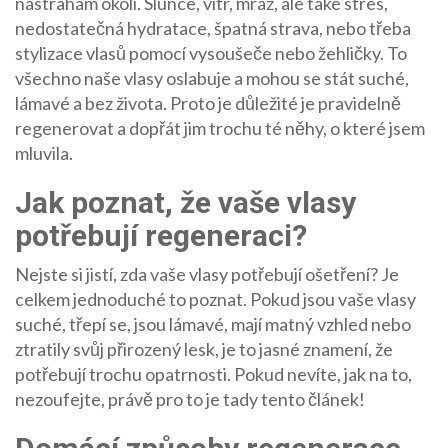
nástrahám okolí. Slunce, vítr, mráz, ale také stres,
nedostatečná hydratace, špatná strava, nebo třeba
stylizace vlasů pomocí vysoušeče nebo žehličky. To
všechno naše vlasy oslabuje a mohou se stát suché,
lámavé a bez života. Proto je důležité je pravidelně
regenerovat a dopřát jim trochu té něhy, o které jsem
mluvila.
Jak poznat, že vaše vlasy
potřebují regeneraci?
Nejste si jistí, zda vaše vlasy potřebují ošetření? Je
celkem jednoduché to poznat. Pokud jsou vaše vlasy
suché, třepí se, jsou lámavé, mají matný vzhled nebo
ztratily svůj přirozený lesk, je to jasné znamení, že
potřebují trochu opatrnosti. Pokud nevíte, jak na to,
nezoufejte, právě pro to je tady tento článek!