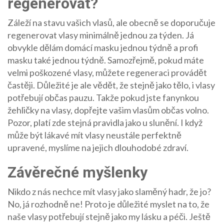
regenerovat?
Záleží na stavu vašich vlasů, ale obecně se doporučuje
regenerovat vlasy minimálně jednou za týden. Já
obvykle dělám domácí masku jednou týdně a profi
masku také jednou týdně. Samozřejmě, pokud máte
velmi poškozené vlasy, můžete regeneraci provádět
častěji. Důležité je ale vědět, že stejně jako tělo, i vlasy
potřebují občas pauzu. Takže pokud jste fanynkou
žehličky na vlasy, dopřejte vašim vlasům občas volno.
Pozor, platí zde stejná pravidla jako u slunění. I když
může být lákavé mít vlasy neustále perfektně
upravené, myslíme na jejich dlouhodobé zdraví.
Závěrečné myšlenky
Nikdo z nás nechce mít vlasy jako slaměný hadr, že jo?
No, já rozhodně ne! Proto je důležité myslet na to, že
naše vlasy potřebují stejně jako my lásku a péči. Ještě