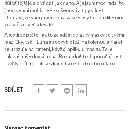
důležitější je ale vědět, jak na to. A já jsem moc ráda, že
jsem s vámi mohla své zkušenosti a tipy sdílet.
Doufám, že vám pomohou a vaše vlasy budou díky nim
krásně zdravé a lesklé!
A jestli se ptáte, jak to zvládám dělat ty masky se svými
mazlíčky, tak... Luna mi obvykle leží na kolenou a Karel
se usazuje na rameni, když si aplikuju masku. To je
takové naše domácí spa. Rozhodně to doporučuji, je to
skvělý způsob, jak se zklidnit a užít si trochu relaxu.
SDÍLET:
Napsat komentář