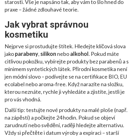
starosti. Vše je napsáno tak, aby vám to šlo hned do
praxe – žádné zdlouhavé teorie.
Jak vybrat správnou
kosmetiku
Nejprve si prostudujte štítek. Hledejte klíčová slova
jako
parabeny
,
silikon
nebo
alkohol
. Pokud máte
citlivou pokožku, vybírejte produkty bez parabenů a s
minimem syntetických látek. Přírodní kosmetika není
jen módní slovo – podívejte se na certifikace BIO, EU
ecolabel nebo aroma‑free. Když narazíte na složku,
kterou neznáte, rychle ji vyhledáte a zjistíte, jestli je
pro vás vhodná.
Další tip: testujte nové produkty na malé ploše (např.
na zápěstí) a počkejte 24 hodin. Pokud se objeví
zarudnutí nebo svědění, raději hledejte alternativu.
Vždy si přečtěte i datum výroby a expiraci – starší