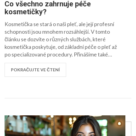
Co všechno zahrnuje péče
kosmetičky?
Kosmetička se stará o naši pleť, ale její profesní
schopnosti jsou mnohem rozsáhlejší. V tomto
článku se dozvíte o různých službách, které
kosmetička poskytuje, od základní péče o pleť až
po specializované procedury. Přinášíme také
několik tipů, jak si vybrat tu nejlepší kosmetičku a
co očekávat při první návštěvě.
POKRAČUJTE VE ČTENÍ