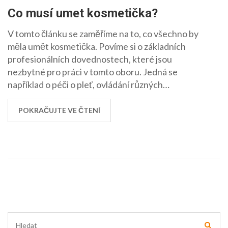
Co musí umet kosmetička?
V tomto článku se zaměříme na to, co všechno by
měla umět kosmetička. Povíme si o základních
profesionálních dovednostech, které jsou
nezbytné pro práci v tomto oboru. Jedná se
například o péči o pleť, ovládání různých
kosmetických procedur a další. Jsem velmi
nadšená, že se s vámi o tohle všechno podělím.
POKRAČUJTE VE ČTENÍ
Tak pojďme na to!