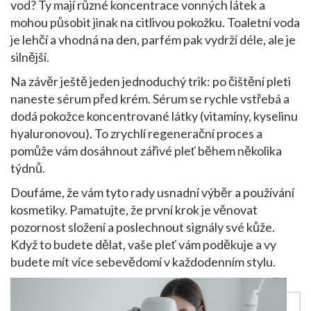
vod? Ty mají různé koncentrace vonných látek a
mohou působit jinak na citlivou pokožku. Toaletní voda
je lehčí a vhodná na den, parfém pak vydrží déle, ale je
silnější.
Na závěr ještě jeden jednoduchý trik: po čištění pleti
naneste sérum před krém. Sérum se rychle vstřebá a
dodá pokožce koncentrované látky (vitamíny, kyselinu
hyaluronovou). To zrychlí regenerační proces a
pomůže vám dosáhnout zářivé pleť během několika
týdnů.
Doufáme, že vám tyto rady usnadní výběr a používání
kosmetiky. Pamatujte, že první krok je věnovat
pozornost složení a poslechnout signály své kůže.
Když to budete dělat, vaše pleť vám poděkuje a vy
budete mít více sebevědomí v každodenním stylu.