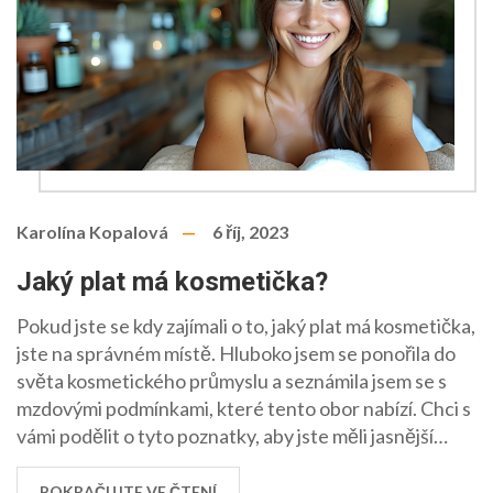
Karolína Kopalová
6 říj, 2023
Jaký plat má kosmetička?
Pokud jste se kdy zajímali o to, jaký plat má kosmetička,
jste na správném místě. Hluboko jsem se ponořila do
světa kosmetického průmyslu a seznámila jsem se s
mzdovými podmínkami, které tento obor nabízí. Chci s
vámi podělit o tyto poznatky, aby jste měli jasnější
představu o tom, co může čekat. Přečtěte si více o
tom, jaký plat má kosmetička.
POKRAČUJTE VE ČTENÍ