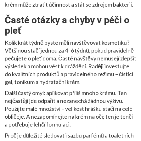
krém může ztratit účinnost a stát se zdrojem bakterií.
Časté otázky a chyby v péči o
pleť
Kolik krát týdně byste měli navštěvovat kosmetiku?
Většinou stačí jednou za 4–6 týdnů, pokud pravidelně
pečujete o pleť doma. Časté návštěvy nemusejí zlepšit
výsledek a mohou vést k dráždění. Raději investujte
do kvalitních produktů a pravidelného režimu – čistící
gel, tonikum a hydratační krém.
Další častý omyl: aplikovat příliš mnoho krému. Ten
nejčastěji jde odpařit a nezanechá žádnou výživu.
Použijte malé množství – velikost hrášku stačí na celé
obličeje. A nezapomínejte na krém na oči; ten je tenčí
a potřebuje lehčí formulaci.
Proč je důležité sledovat i sazbu parfémů a toaletních