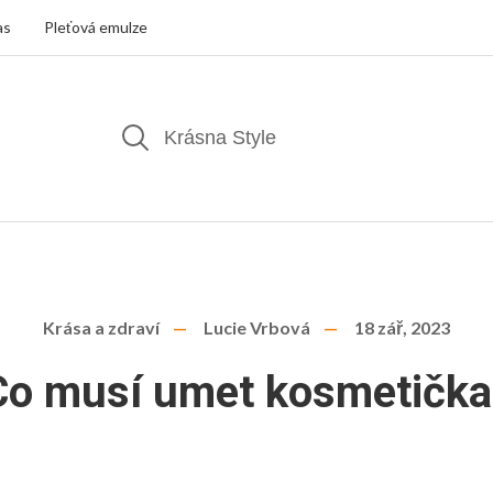
as
Pleťová emulze
Krása a zdraví
Lucie Vrbová
18 zář, 2023
Co musí umet kosmetička