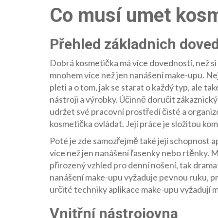
Co musí umet kosm
Přehled základnich doved
Dobrá kosmetička má více dovedností, než si 
mnohem více než jen nanášení make-upu. Neje
pleti a o tom, jak se starat o každý typ, ale 
nástroji a výrobky. Účinně doručit zákaznický 
udržet své pracovní prostředí čisté a organi
kosmetička ovládat. Její práce je složitou ko
Poté je zde samozřejmě také její schopnost a
více než jen nanášení řasenky nebo rtěnky. Mu
přirozený vzhled pro denní nošení, tak dramat
nanášení make-upu vyžaduje pevnou ruku, pre
určité techniky aplikace make-upu vyžadují 
Vnitřní nástrojovna