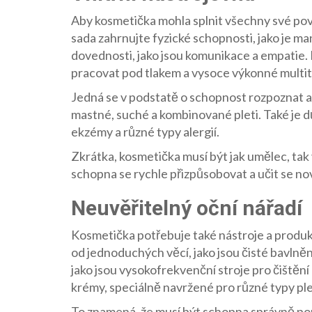
Aby kosmetička mohla splnit všechny své pov
sada zahrnujte fyzické schopnosti, jako je ma
dovednosti, jako jsou komunikace a empatie.
pracovat pod tlakem a vysoce výkonné multi
Jedná se v podstatě o schopnost rozpoznat a 
mastné, suché a kombinované pleti. Také je dů
ekzémy a různé typy alergií.
Zkrátka, kosmetička musí být jak umělec, tak
schopna se rychle přizpůsobovat a učit se n
Neuvěřitelný oční nářadí
Kosmetička potřebuje také nástroje a produkty
od jednoduchých věcí, jako jsou čisté bavlněn
jako jsou vysokofrekvenční stroje pro čištění 
krémy, speciálně navržené pro různé typy ple
To znamená, že musí být schopna správně pou