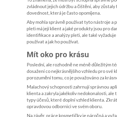
zvládnout jejich údržbu a čištění, aby zůstaly 
dovednost, která je často opomíjena.
Aby mohla správně používat tyto nástroje a p
pleti má její klient a jaké produkty jsou pro d
identifikace a analýzy pleti, ale také vyžaduj
používat a jak ho používat.
Mít oko pro krásu
Poslední, ale rozhodně ne méně důležitým tém
dosažení co nejkrásnějšího vzhledu pro své kl
porozumění tomu, co je považováno za krásn
Malachový schopnosti zahrnují správnou apli
klienta a zakryla jakékoliv nedokonalosti, al
typy účesů, které doplní vzhled klienta. Zkrát
opravdovou odbornici ve svém oboru.
Na závěr, práce kosmetičky je náročná a vyž