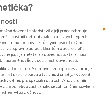
etička?
ností
možná dovedete představit a její práce zahrnuje
nže musí mít detailní znalosti o různých typech
také musí umět pracovat s různými kosmetickými
servis, správně poradit klientům o péči o pleť a
zované jsou jen některé z dovedností, které musí
mbinací umění, vědy a sociálních dovedností.
plikovat make-up. Ale znovu, tento proces zahrnuje
sí mít oko pro barvu a tvar, musí umět jak vytvořit
ický vzhled pro speciální události. A navíc, umění
cizní pohyby a zachází jako se zahraničním jazykem,
mnohem větší zručnost.