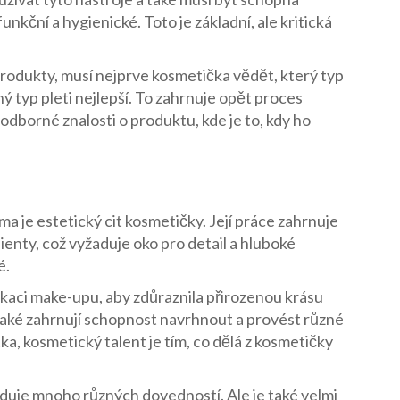
funkční a hygienické. Toto je základní, ale kritická
rodukty, musí nejprve kosmetička vědět, který typ
aný typ pleti nejlepší. To zahrnuje opět proces
e odborné znalosti o produktu, kde je to, kdy ho
a je estetický cit kosmetičky. Její práce zahrnuje
ienty, což vyžaduje oko pro detail a hluboké
é.
kaci make-upu, aby zdůraznila přirozenou krásu
e také zahrnují schopnost navrhnout a provést různé
ka, kosmetický talent je tím, co dělá z kosmetičky
aduje mnoho různých dovedností. Ale je také velmi