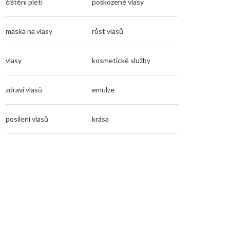
čištění pleti
poškozené vlasy
maska na vlasy
růst vlasů
vlasy
kosmetické služby
zdraví vlasů
emulze
posílení vlasů
krása