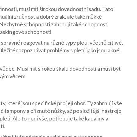
innosti, musí mít širokou dovednostní sadu. Tato
nuální zručnost a dobrý zrak, ale také měkké
 Nezbytné schopnosti zahrnují také schopnost
taskingové schopnosti.
správně reagovat na různé typy pleti, včetně citlivé,
ležité rozpoznávat problémy s pletí, jako jsou akné,
 vědec. Musí mít širokou škálu dovedností a musí být
ovým věcem.
, které jsou specifické pro její obor. Ty zahrnují vše
é tampony a oříznuté nůžky, až po složitější nástroje,
pleti. Ale to není vše, potřebuje také kapaliny a
ti.
žívat tyto nástroje a také musí být schopna