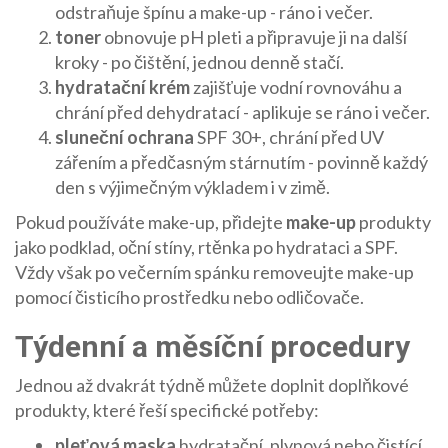
odstraňuje špínu a make-up
- ráno i večer.
toner
obnovuje pH pleti a připravuje ji na další
kroky
- po čištění, jednou denně stačí.
hydratační krém
zajišťuje vodní rovnováhu a
chrání před dehydratací
- aplikuje se ráno i večer.
sluneční ochrana
SPF 30+, chrání před UV
zářením a předčasným stárnutím
- povinně každý
den s výjimečným výkladem i v zimě.
Pokud používáte make-up, přidejte
make-up
produkty
jako podklad, oční stíny, rtěnka
po hydrataci a SPF.
Vždy však po večerním spánku removeujte make-up
pomocí čisticího prostředku nebo odličovače.
Týdenní a měsíční procedury
Jednou až dvakrát týdně můžete doplnit doplňkové
produkty, které řeší specifické potřeby:
pleťová maska
hydratační, plynová nebo čistící,