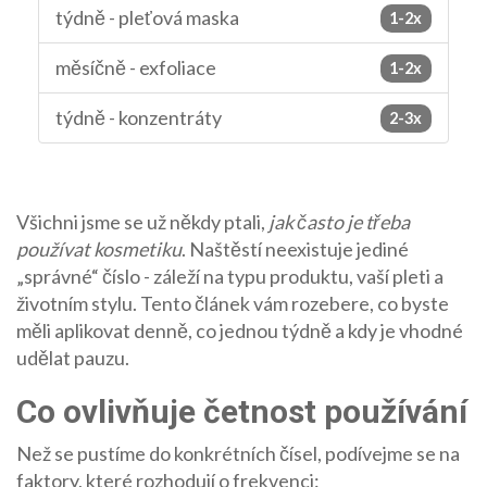
týdně - pleťová maska
1-2x
měsíčně - exfoliace
1-2x
týdně - konzentráty
2-3x
Všichni jsme se už někdy ptali,
jak často je třeba
používat kosmetiku
. Naštěstí neexistuje jediné
„správné“ číslo - záleží na typu produktu, vaší pleti a
životním stylu. Tento článek vám rozebere, co byste
měli aplikovat denně, co jednou týdně a kdy je vhodné
udělat pauzu.
Co ovlivňuje četnost používání
Než se pustíme do konkrétních čísel, podívejme se na
faktory, které rozhodují o frekvenci: