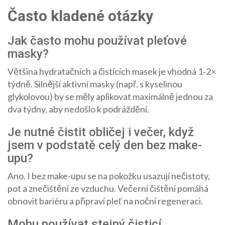
Často kladené otázky
Jak často mohu používat pleťové
masky?
Většina hydratačních a čistících masek je vhodná 1‑2×
týdně. Silnější aktivní masky (např. s kyselinou
glykolovou) by se měly aplikovat maximálně jednou za
dva týdny, aby nedošlo k podráždění.
Je nutné čistit obličej i večer, když
jsem v podstatě celý den bez make-
upu?
Ano. I bez make-upu se na pokožku usazují nečistoty,
pot a znečištění ze vzduchu. Večerní čištění pomáhá
obnovit bariéru a připraví pleť na noční regeneraci.
Mohu používat stejný čisticí