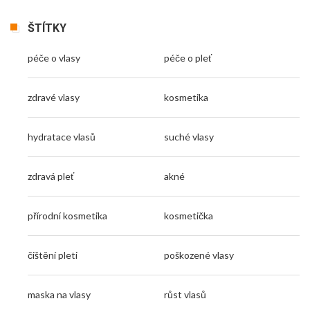
ŠTÍTKY
péče o vlasy
péče o pleť
zdravé vlasy
kosmetika
hydratace vlasů
suché vlasy
zdravá pleť
akné
přírodní kosmetika
kosmetička
čištění pleti
poškozené vlasy
maska na vlasy
růst vlasů