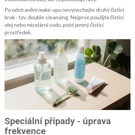
Po odstranění make-upu nevynechejte druhý čisticí
krok - tzv. double‑cleansing. Nejprve použijte čistící
olej nebo micelární vodu, poté jemný čisticí
prostředek.
Speciální případy - úprava
frekvence