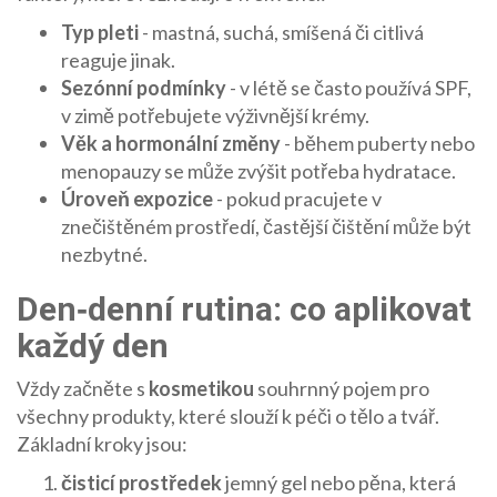
Typ pleti
- mastná, suchá, smíšená či citlivá
reaguje jinak.
Sezónní podmínky
- v létě se často používá SPF,
v zimě potřebujete výživnější krémy.
Věk a hormonální změny
- během puberty nebo
menopauzy se může zvýšit potřeba hydratace.
Úroveň expozice
- pokud pracujete v
znečištěném prostředí, častější čištění může být
nezbytné.
Den‑denní rutina: co aplikovat
každý den
Vždy začněte s
kosmetikou
souhrnný pojem pro
všechny produkty, které slouží k péči o tělo a tvář
.
Základní kroky jsou:
čisticí prostředek
jemný gel nebo pěna, která