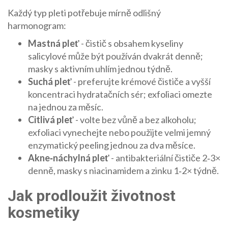
Každý typ pleti potřebuje mírně odlišný
harmonogram:
Mastná pleť
- čistič s obsahem kyseliny
salicylové může být používán dvakrát denně;
masky s aktivním uhlím jednou týdně.
Suchá pleť
- preferujte krémové čističe a vyšší
koncentraci hydratačních sér; exfoliaci omezte
na jednou za měsíc.
Citlivá pleť
- volte bez vůně a bez alkoholu;
exfoliaci vynechejte nebo použijte velmi jemný
enzymatický peeling jednou za dva měsíce.
Akne‑náchylná pleť
- antibakteriální čističe 2‑3×
denně, masky s niacinamidem a zinku 1‑2× týdně.
Jak prodloužit životnost
kosmetiky