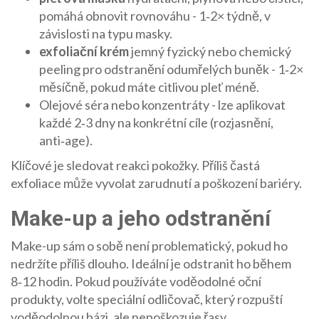
pomáhá obnovit rovnováhu
- 1‑2× týdně, v
závislosti na typu masky.
exfoliační krém
jemný fyzický nebo chemický
peeling pro odstranění odumřelých buněk
- 1‑2×
měsíčně, pokud máte citlivou pleť méně.
Olejové séra nebo konzentráty - lze aplikovat
každé 2‑3 dny na konkrétní cíle (rozjasnění,
anti‑age).
Klíčové je sledovat reakci pokožky. Příliš častá
exfoliace může vyvolat zarudnutí a poškození bariéry.
Make-up a jeho odstranění
Make-up sám o sobě není problematický, pokud ho
nedržíte příliš dlouho. Ideální je odstranit ho během
8‑12 hodin. Pokud používáte voděodolné oční
produkty, volte speciální odličovač, který rozpuští
voděodolnou bázi, ale nepoškozuje řasy.