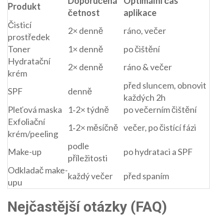
Doporučená
Optimální čas
Produkt
četnost
aplikace
Čisticí
2× denně
ráno, večer
prostředek
Toner
1× denně
po čištění
Hydratační
2× denně
ráno & večer
krém
před sluncem, obnovit
SPF
denně
každých 2h
Pleťová maska
1‑2× týdně
po večerním čištění
Exfoliační
1‑2× měsíčně
večer, po čistící fázi
krém/peeling
podle
Make-up
po hydrataci a SPF
příležitosti
Odkladač make-
každý večer
před spaním
upu
Nejčastější otázky (FAQ)