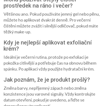
prostředek na ráno i večer?
Většinou ano. Pokud používáte jemný gel nebo pěnu,
můžete ho aplikovat dvakrát denně. Pro večerní
čištění můžete zvážit i silnější odličovač, pokud máte
těžký make-up.
Kdy je nejlepší aplikovat exfoliační
krém?
Ideální je večerní rutina, protože po exfoliaci je
pokožka citlivější a potřebuje čas na obnovu během
spánku. Po aplikaci vždy použijte hydratační krém.
Jak poznám, že je produkt prošlý?
Změna barvy, nepříjemný zápach nebo změna
konzistence jsou varovné signály. Vždy kontrolujte
datum otevření, pokud je uvedeno, a řiďte se
doporučenou trvanlivostí.