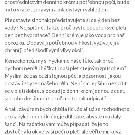
prostřednictvím denního krému potřebnou péči, bude
mi to vracet zdravým a mladistvým vzhledem.
Představte si to tak: představujete si celý den bez
vody? Nejspíš ne. Takže proč byste odepřeli své pleti
den bez hydratace? Denní krém je jako voda pro naši
pokožku. Dodává ji potřebnou vlhkost, vyživuje ji a
chrání ji před škodlivými vlivy okolí.
Koneckonců, my si hýčkáme naše tělo, tak proč
bychom neměli hýčkat i naši pleť stejným způsobem?
Myslím, že zaslouží stejnou péči a pozornost, jakou
dostává zbytek našeho těla. Není nic lepšího než cítit
se v pleti dobře, a pokud je denní krém jednou z cest,
jak toho dosáhnout, proč mu to pak odpírat?
A tak, závěrem bych chtěla říci, že ať už se rozhodnete
pro jakýkoli denní krém, je důležité, abyste mu daly
šanci. Na začátku vám může připadat, že je to
zbytečný krok ve vaší péči o pleť, ale věřte mi, když