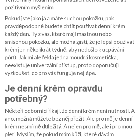
pozitivním myšlením.
Pokud jste jako já a máte suchou pokožku, pak
pravděpodobně budete chtít používat denní krém
každý den. Ty z vás, které mají mastnou nebo
smíšenou pokožku, ale možná zjistí, že je lepší používat
krém jen několikrát týdně, aby nedošlo k ucpávání
pórů. Jak mi ale řekla jedna moudrá kosmetička,
neexistuje univerzální přístup, proto doporučuji
vyzkoušet, co pro vás funguje nejlépe.
Je denní krém opravdu
potřebný?
Někteří odborníci říkají, že denní krém není nutností. A
ano, možná můžete bez něj přežít. Ale pro mě je denní
krém nesmírně důležitý. A nejen pro mě, ale i pro mou
pleť. Myslím, že pokud mám kůži, které dávám