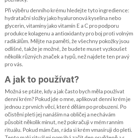
Při výběru denního krému hledejte tyto ingredience:
hydratační složky jako hyaluronová kyselina nebo
glycerin, vitamíny jako vitamín E a C pro podporu
produkce kolagenu a antioxidanty pro boj proti volným
radikálům. Mějte na paměti, že všechny pokožky jsou
odlišné, takže je možné, že budete muset vyzkoušet
několik různých značek a typů, než najdete ten pravý
pro vás.
A jak to používat?
Možná se ptáte, kdy a jak často bych měla používat
denní krém? Pokud jde o mne, aplikovat denní krém je
jednou z prvních věcí, které dělám po probuzení. Po
očistění pleti jej nanáším na obličej a nechávám
působit několik minut, než pokračuji v mém ranním
rituálu. Pokud mám čas, ráda si krém vmasíruji do pleti.
Tento malý rituál mi pomáhá začít den osvěženě a s