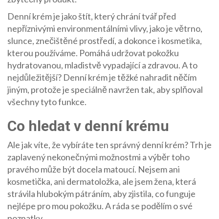
Denní krém je jako štít, který chrání tvář před
nepříznivými environmentálními vlivy, jako je větrno,
slunce, znečištěné prostředí, a dokonce i kosmetika,
kterou používáme. Pomáhá udržovat pokožku
hydratovanou, mladistvě vypadající a zdravou. A to
nejdůležitější? Denní krém je těžké nahradit něčím
jiným, protože je speciálně navržen tak, aby splňoval
všechny tyto funkce.
Co hledat v denní krému
Ale jak víte, že vybíráte ten správný denní krém? Trh je
zaplavený nekonečnými možnostmi a výběr toho
pravého může být docela matoucí. Nejsem ani
kosmetička, ani dermatoložka, ale jsem žena, která
strávila hlubokým pátráním, aby zjistila, co funguje
nejlépe pro mou pokožku. A ráda se podělím o své
poznatky.