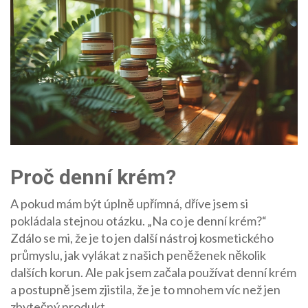
Proč denní krém?
A pokud mám být úplně upřímná, dříve jsem si
pokládala stejnou otázku. „Na co je denní krém?“
Zdálo se mi, že je to jen další nástroj kosmetického
průmyslu, jak vylákat z našich peněženek několik
dalších korun. Ale pak jsem začala používat denní krém
a postupně jsem zjistila, že je to mnohem víc než jen
zbytečný produkt.