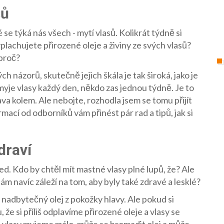
sů
se týká nás všech - mytí vlasů. Kolikrát týdně si
plachujete přirozené oleje a živiny ze svých vlasů?
 proč?
h názorů, skutečně jejich škála je tak široká, jako je
 myje vlasy každý den, někdo zas jednou týdně. Je to
ava kolem. Ale nebojte, rozhodla jsem se tomu přijít
mací od odborníků vám přinést pár rad a tipů, jak si
draví
led. Kdo by chtěl mít mastné vlasy plné lupů, že? Ale
ám navíc záleží na tom, aby byly také zdravé a lesklé?
nadbytečný olej z pokožky hlavy. Ale pokud si
 že si příliš odplavíme přirozené oleje a vlasy se
 vlasy myjeme málo, může se hromadit olej a může