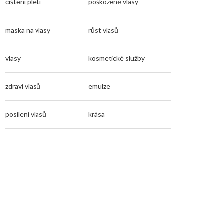
čištění pleti
poškozené vlasy
maska na vlasy
růst vlasů
vlasy
kosmetické služby
zdraví vlasů
emulze
posílení vlasů
krása