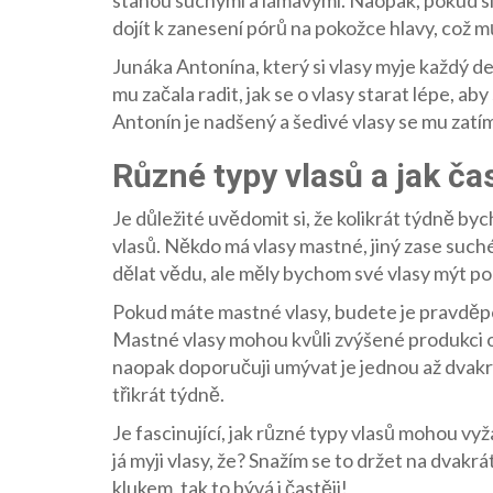
dojít k zanesení pórů na pokožce hlavy, což m
Junáka Antonína, který si vlasy myje každý den
mu začala radit, jak se o vlasy starat lépe, aby
Antonín je nadšený a šedivé vlasy se mu zatím
Různé typy vlasů a jak ča
Je důležité uvědomit si, že kolikrát týdně by
vlasů. Někdo má vlasy mastné, jiný zase suc
dělat vědu, ale měly bychom své vlasy mýt po
Pokud máte mastné vlasy, budete je pravděpo
Mastné vlasy mohou kvůli zvýšené produkci o
naopak doporučuji umývat je jednou až dvakrá
třikrát týdně.
Je fascinující, jak různé typy vlasů mohou vyža
já myji vlasy, že? Snažím se to držet na dvak
klukem, tak to bývá i častěji!