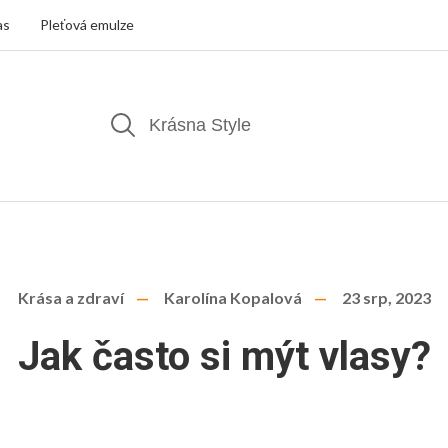
as
Pleťová emulze
Krása a zdraví
Karolína Kopalová
23 srp, 2023
Jak často si mýt vlasy?