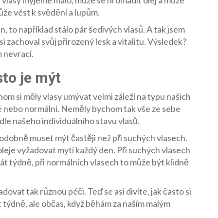
ůže vést k svědění a lupům.
, to například stálo pár šedivých vlasů. A tak jsem
 si zachoval svůj přirozený lesk a vitalitu. Výsledek?
 nevrací.
sto je mýt
chom si měly vlasy umývat velmi záleží na typu našich
hé nebo normální. Neměly bychom tak vše ze sebe
dle našeho individuálního stavu vlasů.
dobně muset mýt častěji než při suchých vlasech.
leje vyžadovat mytí každý den. Při suchých vlasech
t týdně, při normálních vlasech to může být klidně
dovat tak různou péči. Teď se asi divíte, jak často si
rát týdně, ale občas, když běhám za naším malým