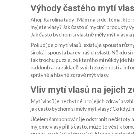
Výhody častého mytí vla
Ahoj, Karolína tady! Mám na srdci téma, které 
myjete vlasy? Jak často si mycími produkty vy
Jak často bychom si vlastně měly mýt vlasy a
Pokud jde o mytí vlasů, existuje spousta různýc
široká i spousta barev našich vlasů. Někdo si
tak trochu puzzle, ze kterého mi někdy jde hl
na kloub a na základě svých zkušeností a infor
správně a hlavně zdravě mýt vlasy.
Vliv mytí vlasů na jejich z
Mytí vlasů je nezbytné pro jejich zdraví a vzh
jak často bychom si měly mýt vlasy? Co když n
Účelem šamponování je odstranit nečistoty a 
myjeme vlasy příliš často, může to vést k tomu,
stanou suchými a lámavými. Naopak, pokud si