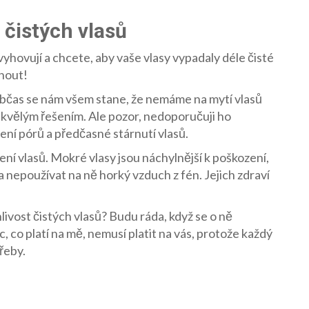
t čistých vlasů
vyhovují a chcete, aby vaše vlasy vypadaly déle čisté
hnout!
 občas se nám všem stane, že nemáme na mytí vlasů
skvělým řešením. Ale pozor, nedoporučuji ho
ení pórů a předčasné stárnutí vlasů.
ení vlasů. Mokré vlasy jsou náchylnější k poškození,
 nepoužívat na ně horký vzduch z fén. Jejich zdraví
nlivost čistých vlasů? Budu ráda, když se o ně
 co platí na mě, nemusí platit na vás, protože každý
třeby.