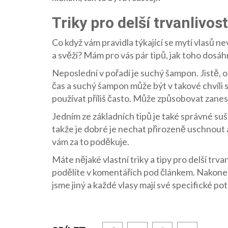
Triky pro delší trvanlivos
Co když vám pravidla týkající se mytí vlasů ne
a svěží? Mám pro vás pár tipů, jak toho dosá
Neposlední v pořadí je suchý šampon. Jistě,
čas a suchý šampon může být v takové chvíli 
používat příliš často. Může způsobovat zanes
Jedním ze základních tipů je také správné suš
takže je dobré je nechat přirozeně uschnout a
vám za to poděkuje.
Máte nějaké vlastní triky a tipy pro delší trva
podělíte v komentářích pod článkem. Nakonec,
jsme jiný a každé vlasy mají své specifické po