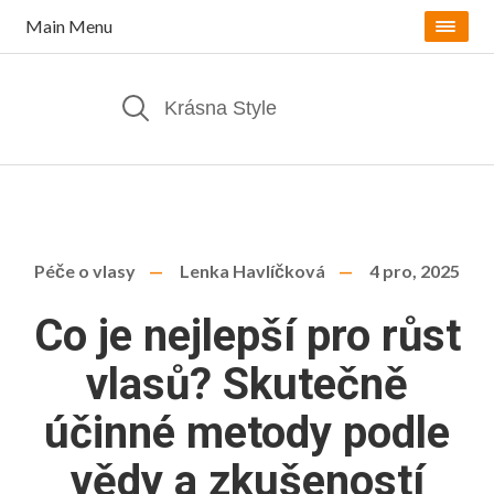
Main Menu
Péče o vlasy
Lenka Havlíčková
4 pro, 2025
Co je nejlepší pro růst
vlasů? Skutečně
účinné metody podle
vědy a zkušeností