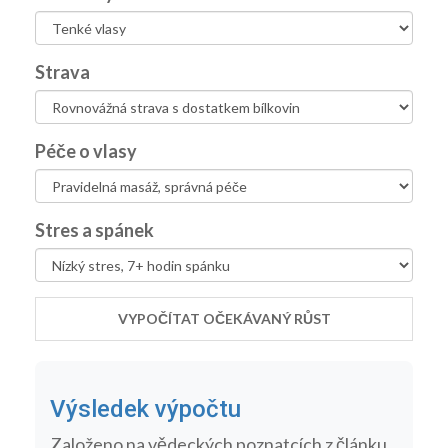
Strava
Péče o vlasy
Stres a spánek
VYPOČÍTAT OČEKÁVANÝ RŮST
Výsledek výpočtu
Založeno na vědeckých poznatcích z článku