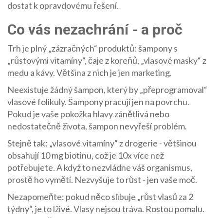
dostat k opravdovému řešení.
Co vás nezachrání - a proč
Trh je plný „zázračných“ produktů: šampony s
„růstovými vitamíny“, čaje z koreňů, „vlasové masky“ z
medu a kávy. Většina z nich je jen marketing.
Neexistuje žádný šampon, který by „přeprogramoval“
vlasové folikuly. Šampony pracují jen na povrchu.
Pokud je vaše pokožka hlavy zánětlivá nebo
nedostatečně života, šampon nevyřeší problém.
Stejně tak: „vlasové vitamíny“ z drogerie - většinou
obsahují 10 mg biotinu, což je 10x více než
potřebujete. A když to nezvládne váš organismus,
prostě ho vymětí. Nezvyšuje to růst - jen vaše moč.
Nezapomeňte: pokud něco slibuje „růst vlasů za 2
týdny“, je to lživé. Vlasy nejsou tráva. Rostou pomalu.