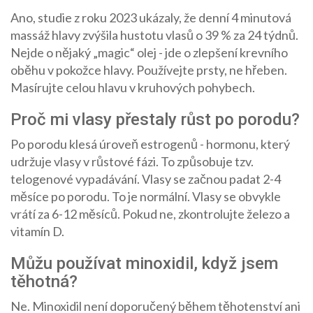
Ano, studie z roku 2023 ukázaly, že denní 4 minutová
massáž hlavy zvýšila hustotu vlasů o 39 % za 24 týdnů.
Nejde o nějaký „magic“ olej - jde o zlepšení krevního
oběhu v pokožce hlavy. Používejte prsty, ne hřeben.
Masírujte celou hlavu v kruhových pohybech.
Proč mi vlasy přestaly růst po porodu?
Po porodu klesá úroveň estrogenů - hormonu, který
udržuje vlasy v růstové fázi. To způsobuje tzv.
telogenové vypadávání. Vlasy se začnou padat 2-4
měsíce po porodu. To je normální. Vlasy se obvykle
vrátí za 6-12 měsíců. Pokud ne, zkontrolujte železo a
vitamín D.
Můžu používat minoxidil, když jsem
těhotná?
Ne. Minoxidil není doporučený během těhotenství ani