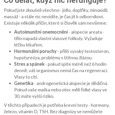
Co dělat, když nic nefunguje?
Pokud jste zkoušeli všechno - jídlo, doplňky, minoxidil,
massáž - a stále nic nevidíte, je čas jít k odborníkovi.
Existuje několik příčin, které si člověk sám nevšimne:
Autoimunitní onemocnění
- alopecie areata -
tělo napadá vlastní vlasové folikuly. Vyžaduje
léčbu lékařem.
Hormonální poruchy
- příliš vysoký testosteron,
hypotyreóza, problémy s štítnou žlázou.
Stres a spánek
- pokud spíte méně než 6 hodin
denně, váš organismus nemá čas na regeneraci.
Vlasy to cítí.
Genetika
- androgenetická alopecie je dědičná.
Pokud vaše matka nebo otec měli řídké vlasy ve
30, máte vyšší riziko.
V těchto případech je potřeba krevní testy - hormony,
železo, vitamín D, TSH. Bez diagnózy se nemůžete