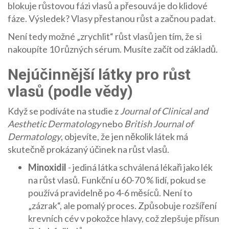
blokuje růstovou fázi vlasů a přesouvá je do klidové
fáze. Výsledek? Vlasy přestanou růst a začnou padat.
Není tedy možné „zrychlit“ růst vlasů jen tím, že si
nakoupíte 10 různých sérum. Musíte začít od základů.
Nejúčinnější látky pro růst
vlasů (podle vědy)
Když se podíváte na studie z
Journal of Clinical and
Aesthetic Dermatology
nebo
British Journal of
Dermatology
, objevíte, že jen několik látek má
skutečně prokázaný účinek na růst vlasů.
Minoxidil
- jediná látka schválená lékaři jako lék
na růst vlasů. Funkční u 60-70 % lidí, pokud se
používá pravidelně po 4-6 měsíců. Není to
„zázrak“, ale pomalý proces. Způsobuje rozšíření
krevních cév v pokožce hlavy, což zlepšuje přísun