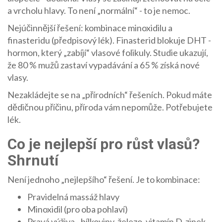
a vrcholu hlavy. To není „normální“ - to je nemoc.
Nejúčinnější řešení: kombinace minoxidilu a
finasteridu (předpisový lék). Finasterid blokuje DHT -
hormon, který „zabíjí“ vlasové folikuly. Studie ukazují,
že 80 % mužů zastaví vypadávání a 65 % získá nové
vlasy.
Nezakládejte se na „přírodních“ řešeních. Pokud máte
dědičnou příčinu, příroda vám nepomůže. Potřebujete
lék.
Co je nejlepší pro růst vlasů?
Shrnutí
Není jednoho „nejlepšího“ řešení. Je to kombinace:
Pravidelná massáž hlavy
Minoxidil (pro oba pohlaví)
Pravá výživa - bílkoviny, železo, vitamín D, zinek