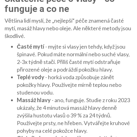
funguje a co ne
Většina lidí myslí, že „nejlepší“ péče znamená časté
mytí, masáž hlavy nebo oleje. Ale některé metody jsou
škodlivé.
Časté mytí
- myjte si vlasy jen tehdy, když jsou
špinavé. Pokud máte normální nebo suché vlasy,
2-3x týdně stačí. Příliš časté mytí odstraňuje
přirozené oleje a podráždí pokožku hlavy.
Teplé vody
- horká voda způsobuje zánět
pokožky hlavy. Používejte mírně teplou nebo
studenou vodu.
Massáž hlavy
- ano, funguje. Studie z roku 2023
ukázaly, že 4 minutová massáž hlavy denně
zvýšila hustotu vlasů o 39 % za 24 týdnů.
Používejte prsty, ne hřeben. Vytvářejte kruhové
pohyby na celé pokožce hlavy.