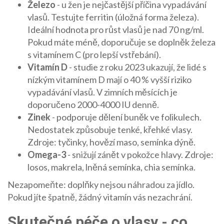
Železo
- u žen je nejčastější příčina vypadávání
vlasů. Testujte ferritin (úložná forma železa).
Ideální hodnota pro růst vlasů je nad 70 ng/ml.
Pokud máte méně, doporučuje se doplněk železa
s vitamínem C (pro lepší vstřebání).
Vitamín D
- studie z roku 2023 ukazují, že lidé s
nízkým vitamínem D mají o 40 % vyšší riziko
vypadávání vlasů. V zimních měsících je
doporučeno 2000-4000 IU denně.
Zinek
- podporuje dělení buněk ve folikulech.
Nedostatek způsobuje tenké, křehké vlasy.
Zdroje: tyčinky, hovězí maso, semínka dýně.
Omega-3
- snižují zánět v pokožce hlavy. Zdroje:
losos, makrela, lněná semínka, chia semínka.
Nezapomeňte: doplňky nejsou náhradou za jídlo.
Pokud jíte špatně, žádný vitamín vás nezachrání.
Skutečné péče o vlasy - co