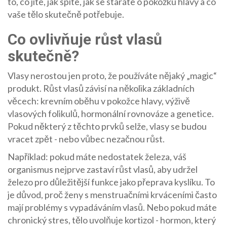
to, co jíte, jak spíte, jak se staráte o pokožku hlavy a co
vaše tělo skutečně potřebuje.
Co ovlivňuje růst vlasů
skutečně?
Vlasy nerostou jen proto, že používáte nějaký „magic“
produkt. Růst vlasů závisí na několika základních
věcech: krevním oběhu v pokožce hlavy, výživě
vlasových folikulů, hormonální rovnováze a genetice.
Pokud některý z těchto prvků selže, vlasy se budou
vracet zpět - nebo vůbec nezačnou růst.
Například: pokud máte nedostatek železa, váš
organismus nejprve zastaví růst vlasů, aby udržel
železo pro důležitější funkce jako přeprava kyslíku. To
je důvod, proč ženy s menstruačními krváceními často
mají problémy s vypadáváním vlasů. Nebo pokud máte
chronický stres, tělo uvolňuje kortizol - hormon, který