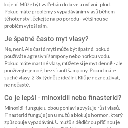
kojení. Může být vstřebán do krve a ovlivnit plod.
Pokud máte problémy s vypadáváním vlasů během
těhotenství, čekejte na po porodu - většinou se
problém vyřeší sám.
Je špatné často myt vlasy?
Ne, není. Ale časté mytí může být špatné, pokud
používáte agresivní šampony nebo horkou vodu.
Pokud máte mastné vlasy, můžete si je myt denně - ale
používejte jemné, bez síranů šampony. Pokud máte
suché vlasy, 2-3x týdně je ideální. Klíč je nezneužívat,
ne nečastě.
Co je lepší - minoxidil nebo finasterid?
Minoxidil funguje u obou pohlaví a zvyšuje růst vlasů.
Finasterid funguje jen u mužů a blokuje hormon, který
způsobuje vypadávání. U mužů s dědičnou příčinou je