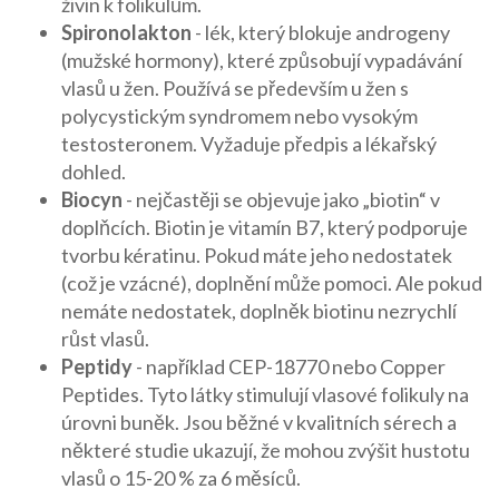
živin k folikulům.
Spironolakton
- lék, který blokuje androgeny
(mužské hormony), které způsobují vypadávání
vlasů u žen. Používá se především u žen s
polycystickým syndromem nebo vysokým
testosteronem. Vyžaduje předpis a lékařský
dohled.
Biocyn
- nejčastěji se objevuje jako „biotin“ v
doplňcích. Biotin je vitamín B7, který podporuje
tvorbu kératinu. Pokud máte jeho nedostatek
(což je vzácné), doplnění může pomoci. Ale pokud
nemáte nedostatek, doplněk biotinu nezrychlí
růst vlasů.
Peptidy
- například CEP-18770 nebo Copper
Peptides. Tyto látky stimulují vlasové folikuly na
úrovni buněk. Jsou běžné v kvalitních sérech a
některé studie ukazují, že mohou zvýšit hustotu
vlasů o 15-20 % za 6 měsíců.