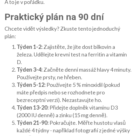
A to je v pořádku.
Praktický plán na 90 dní
Chcete vidět výsledky? Zkuste tento jednoduchý
plán:
Týden 1-2:
Zajistěte, že jíte dost bílkovin a
železa. Udělejte krevní test na ferritin a vitamín
D.
Týden 3-4:
Začněte denní massáž hlavy 4 minuty.
Používejte prsty, ne hřeben.
Týden 5-12:
Používejte 5 % minoxidil (pokud
máte předpis nebo se rozhodnete pro
bezreceptní verzi). Nezastavujte ho.
Týden 13-20:
Přidejte doplněk vitamínu D3
(2000 IU denně) a zinku (15 mg denně).
Týden 21-90:
Pokračujte. Měřte hustotu vlasů
každé 4 týdny - například fotografií z jedné výšky