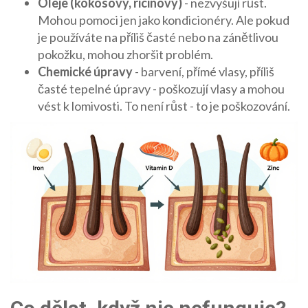
Oleje (kokosový, ricinový)
- nezvyšují růst.
Mohou pomoci jen jako kondicionéry. Ale pokud
je používáte na příliš časté nebo na zánětlivou
pokožku, mohou zhoršit problém.
Chemické úpravy
- barvení, přímé vlasy, příliš
časté tepelné úpravy - poškozují vlasy a mohou
vést k lomivosti. To není růst - to je poškozování.