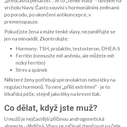
„předčasná plešatost“. Je to „tenké vlasy“ - obvykle na
vrcholu hlavy. Často souvisí s hormonálními změnami:
po porodu, po ukončení antikoncepce, v
premenopauze.
Pokud jste žena a máte tenké vlasy, nezaměřujte se
jen na minoxidil. Zkontrolujte:
Hormony: TSH, prolaktin, testosteron, DHEA-S
Ferritin (nemusíte mít anémiu, ale můžete mít
nízký ferritin)
Stres a spánek
Některé ženy potřebují spironolakton nebo léky na
regulaci hormonů. To není „příliš extrémní“ - je to
lékařská péče, stejně jako léky na krevní tlak.
Co dělat, když jste muž?
U mužů je nejčastější příčinou androgenetická
alopecie - dědičná. Vlasy se začínají ztenčovat na čele