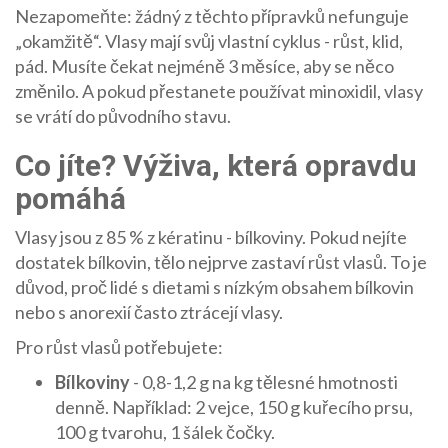
Nezapomeňte: žádný z těchto přípravků nefunguje
„okamžitě“. Vlasy mají svůj vlastní cyklus - růst, klid,
pád. Musíte čekat nejméně 3 měsíce, aby se něco
změnilo. A pokud přestanete používat minoxidil, vlasy
se vrátí do původního stavu.
Co jíte? Výživa, která opravdu
pomáhá
Vlasy jsou z 85 % z kératinu - bílkoviny. Pokud nejíte
dostatek bílkovin, tělo nejprve zastaví růst vlasů. To je
důvod, proč lidé s dietami s nízkým obsahem bílkovin
nebo s anorexií často ztrácejí vlasy.
Pro růst vlasů potřebujete:
Bílkoviny
- 0,8-1,2 g na kg tělesné hmotnosti
denně. Například: 2 vejce, 150 g kuřecího prsu,
100 g tvarohu, 1 šálek čočky.