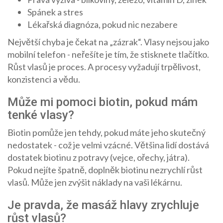
Spánek a stres
Lékařská diagnóza, pokud nic nezabere
Největší chyba je čekat na „zázrak“. Vlasy nejsou jako
mobilní telefon - neřešíte je tím, že stisknete tlačítko.
Růst vlasů je proces. A procesy vyžadují trpělivost,
konzistenci a vědu.
Může mi pomoci biotin, pokud mám
tenké vlasy?
Biotin pomůže jen tehdy, pokud máte jeho skutečný
nedostatek - což je velmi vzácné. Většina lidí dostává
dostatek biotinu z potravy (vejce, ořechy, játra).
Pokud nejíte špatně, doplněk biotinu nezrychlí růst
vlasů. Může jen zvýšit náklady na vaši lékárnu.
Je pravda, že masáž hlavy zrychluje
růst vlasů?