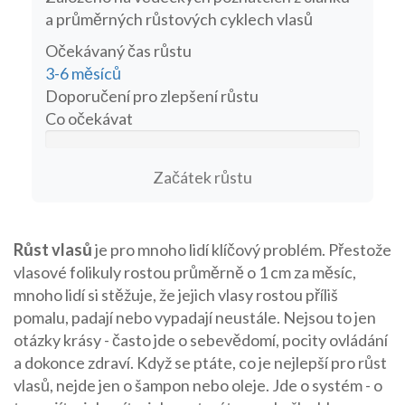
a průměrných růstových cyklech vlasů
Očekávaný čas růstu
3-6 měsíců
Doporučení pro zlepšení růstu
Co očekávat
Začátek růstu
Růst vlasů
je pro mnoho lidí klíčový problém. Přestože
vlasové folikuly rostou průměrně o 1 cm za měsíc,
mnoho lidí si stěžuje, že jejich vlasy rostou příliš
pomalu, padají nebo vypadají neustále. Nejsou to jen
otázky krásy - často jde o sebevědomí, pocity ovládání
a dokonce zdraví. Když se ptáte, co je nejlepší pro růst
vlasů, nejde jen o šampon nebo oleje. Jde o systém - o