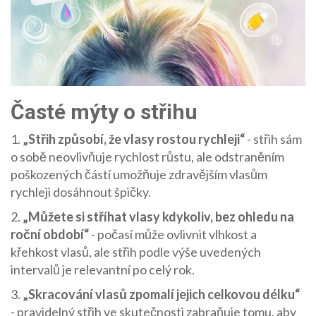
Časté mýty o střihu
1.
„Střih způsobí, že vlasy rostou rychleji“
- střih sám
o sobě neovlivňuje rychlost růstu, ale odstraněním
poškozených částí umožňuje zdravějším vlasům
rychleji dosáhnout špičky.
2.
„Můžete si stříhat vlasy kdykoliv, bez ohledu na
roční období“
- počasí může ovlivnit vlhkost a
křehkost vlasů, ale střih podle výše uvedených
intervalů je relevantní po celý rok.
3.
„Skracování vlasů zpomalí jejich celkovou délku“
- pravidelný střih ve skutečnosti zabraňuje tomu, aby