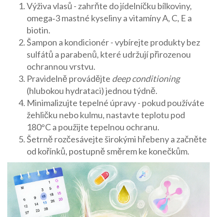
Výživa vlasů
- zahrňte do jídelníčku bílkoviny,
omega‑3 mastné kyseliny a vitamíny A, C, E a
biotin.
Šampon
a
kondicionér
- vybírejte produkty bez
sulfátů a parabenů, které udržují přirozenou
ochrannou vrstvu.
Pravidelně provádějte
deep conditioning
(hlubokou hydrataci) jednou týdně.
Minimalizujte tepelné úpravy - pokud používáte
žehličku nebo kulmu, nastavte teplotu pod
180°C a použijte tepelnou ochranu.
Šetrně rozčesávejte širokými hřebeny a začněte
od kořínků, postupně směrem ke konečkům.