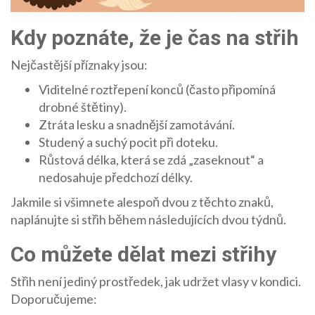
Kdy poznáte, že je čas na střih
Nejčastější příznaky jsou:
Viditelné roztřepení konců (často připomíná
drobné štětiny).
Ztráta lesku a snadnější zamotávání.
Studený a suchý pocit při doteku.
Růstová délka, která se zdá „zaseknout“ a
nedosahuje předchozí délky.
Jakmile si všimnete alespoň dvou z těchto znaků,
naplánujte si střih během následujících dvou týdnů.
Co můžete dělat mezi střihy
Střih není jediný prostředek, jak udržet vlasy v kondici.
Doporučujeme: