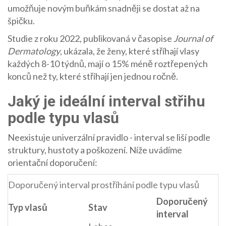
umožňuje novým buňkám snadněji se dostat až na
špičku.
Studie z roku 2022, publikovaná v časopise
Journal of
Dermatology
, ukázala, že ženy, které stříhají vlasy
každých 8-10 týdnů, mají o 15% méně roztřepených
konců než ty, které stříhají jen jednou ročně.
Jaký je ideální interval střihu
podle typu vlasů
Neexistuje univerzální pravidlo - interval se liší podle
struktury, hustoty a poškození. Níže uvádíme
orientační doporučení:
Doporučený interval prostříhání podle typu vlasů
Doporučený
Typ vlasů
Stav
interval