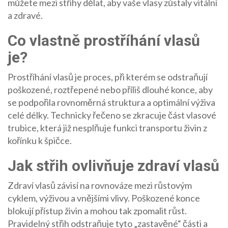
můžete mezi střihy dělat, aby vaše vlasy zůstaly vitální
a zdravé.
Co vlastně prostříhání vlasů
je?
Prostříhání vlasů
je proces, při kterém se odstraňují
poškozené, roztřepené nebo příliš dlouhé konce, aby
se podpořila rovnoměrná struktura a optimální výživa
celé délky. Technicky řečeno se zkracuje část vlasové
trubice, která již nesplňuje funkci transportu živin z
kořínku k špičce.
Jak střih ovlivňuje zdraví vlasů
Zdraví vlasů
závisí na rovnováze mezi růstovým
cyklem, výživou a vnějšími vlivy. Poškozené konce
blokují přístup živin a mohou tak zpomalit růst.
Pravidelný střih odstraňuje tyto „zastavěné“ části a