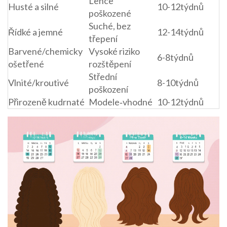
Lehce
Husté a silné
10-12týdnů
poškozené
Suché, bez
Řídké a jemné
12-14týdnů
třepení
Barvené/chemicky
Vysoké riziko
6-8týdnů
ošetřené
rozštěpení
Střední
Vlnité/kroutivé
8-10týdnů
poškození
Přirozeně kudrnaté
Modele‑vhodné
10-12týdnů