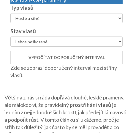
Nastavte své parametry
Typ vlasů
Stav vlasů
VYPOČÍTAT DOPORUČENÝ INTERVAL
Zde se zobrazí doporučený interval mezi střihy
vlasů.
Většina z nás si ráda dopřává dlouhé, lesklé prameny,
ale málokdo ví, že pravidelný
prostříhání vlasů
je
jedním z nejjednodušších kroků, jak předejít lámavosti
a podpořit růst. V tomto článku si ukážeme, proč je
střih tak důležitý, jak často by se měl provádět a co