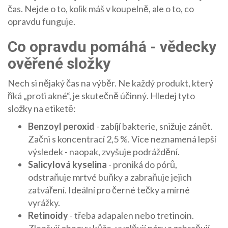
čas. Nejde o to, kolik máš v koupelně, ale o to, co
opravdu funguje.
Co opravdu pomáhá - vědecky
ověřené složky
Nech si nějaký čas na výběr. Ne každý produkt, který
říká „proti akné“, je skutečně účinný. Hledej tyto
složky na etiketě:
Benzoyl peroxid
- zabíjí bakterie, snižuje zánět.
Začni s koncentrací 2,5 %. Více neznamená lepší
výsledek - naopak, zvyšuje podráždění.
Salicylová kyselina
- proniká do pórů,
odstraňuje mrtvé buňky a zabraňuje jejich
zatváření. Ideální pro černé tečky a mírné
vyrážky.
Retinoidy
- třeba adapalen nebo tretinoin.