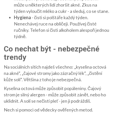
může u některých lidí zhoršit akné. Zkus na
týden vyloučit mléko a cukr - a sleduj, co se stane.
Hygiena
- čisti si polštáře každý týden.
Nenechávej ruce na obličeji. Používej čisté
ručníky. Telefon si čisti alkoholem alespoň jednou
týdně.
Co nechat být - nebezpečné
trendy
Na sociálních sítích najdeš všechno: „kyselina octová
na akné“, „čajové stromy jako zázračný lék“, „čistění
kůže solí“. Většina z toho je nebezpečná.
Kyselina octová může způsobit popáleniny. Čajový
strom je silný alergen - může způsobit zánět, nebo ho
uklidnit. A solí se nečistí pleť - jen ji podráždíš.
Nech si pomoci od vědecky ověřených metod.