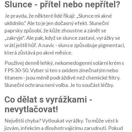
Slunce - přítel nebo nepřítel?
Je pravda, že některé lidé říkají: „Slunce mi akné
uklidnilo.“ Ale to je jen dočasný efekt. Sluneční
paprsky způsobí, že kůže zhoustne a zánět se
„zakryje“. Ale pak, když se slunce zastaví, vyrážky se
vrátí ještě hůř. A navíc - slunce způsobuje pigmentaci,
která zůstává po akné měsíce.
Používej denně lehký, nekomedogenní solární krém s
FPS 30-50. Vyber si ten s oxidem zinečnatým nebo
titanem - jsou méně podráždivé než chemické filtry.
Sluneční ochrana není volba. Je to součást léčby.
Co dělat s vyrážkami -
nevytlačovat!
Největší chyba? Vytloukat vyrážky. To může vést k
jizvám, infekcím a dlouhotrvajícímu zarudnutí. Pokud