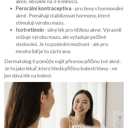
akné, obvykle na 3-6 měsíců.
Perorální kontraceptiva
- pro ženy s hormonální
akné. Pomáhají stabilizovat hormony, které
stimulují výrobu mazu.
Isotretinoin
- silný lék pro těžkou akné. Výrazně
snižuje výrobu mazu, ale vyžaduje pečlivé
sledování. Je to poslední možnost - ale pro
mnoho lidí je to záchrana.
Dermatolog ti pomůže najít přesnou příčinu tvé akné.
Je to jako lékař, který hledá příčinu bolesti hlavy - ne
jen dává lék na bolest.