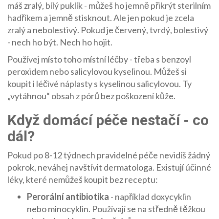
máš zralý, bílý puklík - můžeš ho jemně přikrýt sterilním
hadříkem a jemně stisknout. Ale jen pokud je zcela
zralý a nebolestivý. Pokud je červený, tvrdý, bolestivý
- nech ho být. Nech ho hojit.
Používej místo toho místní léčby - třeba s benzoyl
peroxidem nebo salicylovou kyselinou. Můžeš si
koupit i léčivé náplasty s kyselinou salicylovou. Ty
„vytáhnou“ obsah z pórů bez poškození kůže.
Když domácí péče nestačí - co
dál?
Pokud po 8-12 týdnech pravidelné péče nevidíš žádný
pokrok, neváhej navštívit dermatologa. Existují účinné
léky, které nemůžeš koupit bez receptu:
Perorální antibiotika
- například doxycyklin
nebo minocyklin. Používají se na středně těžkou