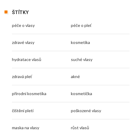
ŠTÍTKY
péče o vlasy
péče o pleť
zdravé vlasy
kosmetika
hydratace vlasů
suché vlasy
zdravá pleť
akné
přírodní kosmetika
kosmetička
čištění pleti
poškozené vlasy
maska na vlasy
růst vlasů