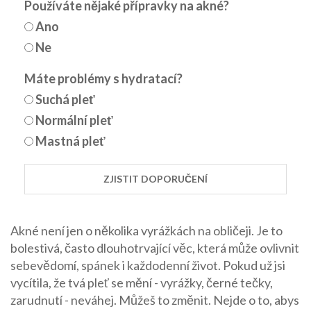
Používáte nějaké přípravky na akné?
Ano
Ne
Máte problémy s hydratací?
Suchá pleť
Normální pleť
Mastná pleť
ZJISTIT DOPORUČENÍ
Akné není jen o několika vyrážkách na obličeji. Je to
bolestivá, často dlouhotrvající věc, která může ovlivnit
sebevědomí, spánek i každodenní život. Pokud už jsi
vycítila, že tvá pleť se mění - vyrážky, černé tečky,
zarudnutí - neváhej. Můžeš to změnit. Nejde o to, abys