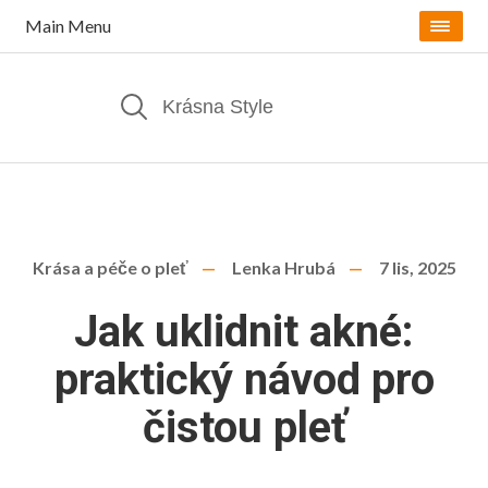
Main Menu
Krása a péče o pleť
Lenka Hrubá
7 lis, 2025
Jak uklidnit akné:
praktický návod pro
čistou pleť