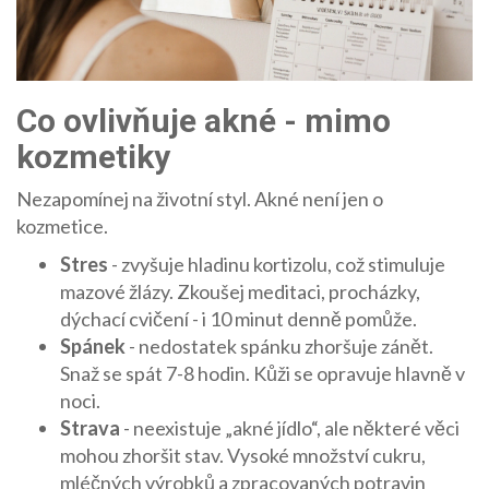
Co ovlivňuje akné - mimo
kozmetiky
Nezapomínej na životní styl. Akné není jen o
kozmetice.
Stres
- zvyšuje hladinu kortizolu, což stimuluje
mazové žlázy. Zkoušej meditaci, procházky,
dýchací cvičení - i 10 minut denně pomůže.
Spánek
- nedostatek spánku zhoršuje zánět.
Snaž se spát 7-8 hodin. Kůži se opravuje hlavně v
noci.
Strava
- neexistuje „akné jídlo“, ale některé věci
mohou zhoršit stav. Vysoké množství cukru,
mléčných výrobků a zpracovaných potravin