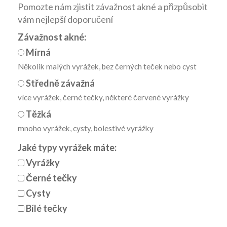
Pomozte nám zjistit závažnost akné a přizpůsobit
vám nejlepší doporučení
Závažnost akné:
Mírná
Několik malých vyrážek, bez černých teček nebo cyst
Středně závažná
více vyrážek, černé tečky, některé červené vyrážky
Těžká
mnoho vyrážek, cysty, bolestivé vyrážky
Jaké typy vyrážek máte:
Vyrážky
Černé tečky
Cysty
Bílé tečky