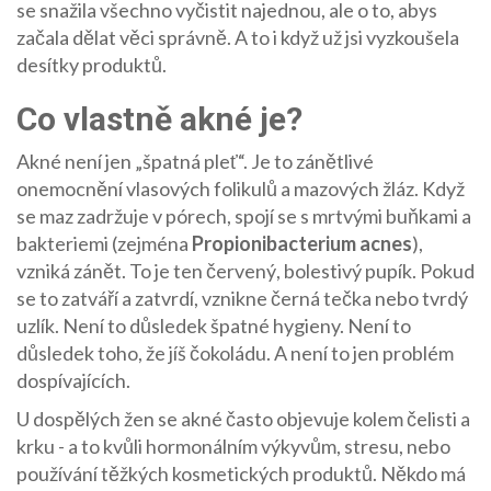
se snažila všechno vyčistit najednou, ale o to, abys
začala dělat věci správně. A to i když už jsi vyzkoušela
desítky produktů.
Co vlastně akné je?
Akné není jen „špatná pleť“. Je to zánětlivé
onemocnění vlasových folikulů a mazových žláz. Když
se maz zadržuje v pórech, spojí se s mrtvými buňkami a
bakteriemi (zejména
Propionibacterium acnes
),
vzniká zánět. To je ten červený, bolestivý pupík. Pokud
se to zatváří a zatvrdí, vznikne černá tečka nebo tvrdý
uzlík. Není to důsledek špatné hygieny. Není to
důsledek toho, že jíš čokoládu. A není to jen problém
dospívajících.
U dospělých žen se akné často objevuje kolem čelisti a
krku - a to kvůli hormonálním výkyvům, stresu, nebo
používání těžkých kosmetických produktů. Někdo má