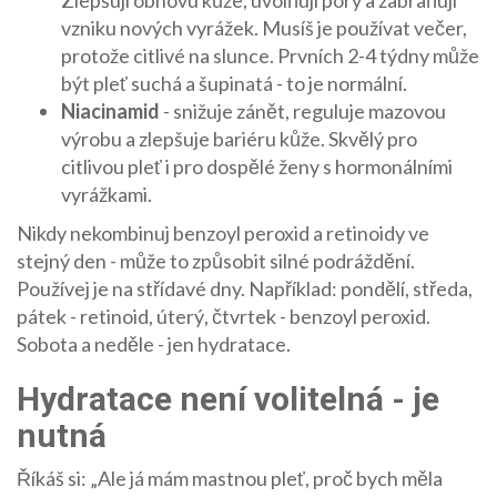
Zlepšují obnovu kůže, uvolňují póry a zabraňují
vzniku nových vyrážek. Musíš je používat večer,
protože citlivé na slunce. Prvních 2-4 týdny může
být pleť suchá a šupinatá - to je normální.
Niacinamid
- snižuje zánět, reguluje mazovou
výrobu a zlepšuje bariéru kůže. Skvělý pro
citlivou pleť i pro dospělé ženy s hormonálními
vyrážkami.
Nikdy nekombinuj benzoyl peroxid a retinoidy ve
stejný den - může to způsobit silné podráždění.
Používej je na střídavé dny. Například: pondělí, středa,
pátek - retinoid, úterý, čtvrtek - benzoyl peroxid.
Sobota a neděle - jen hydratace.
Hydratace není volitelná - je
nutná
Říkáš si: „Ale já mám mastnou pleť, proč bych měla