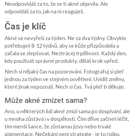
Neodpovídáš za to, že se ti akné objevila. Ale
odpovídáš za to, jak na ni reaguješ.
Čas je klíč
Akné se nevyřeší za týden. Ne za dva týdny. Obvykle
potřebuješ 8-12 týdnů, aby se kůže přizpůsobila a
začala se zlepšovat. Neztrácej trpělivost. Každý den,
kdy používáš správné produkty, děláš krok vpřed.
Nech si nějaký čas na pozorování. Fotografuj si pleť
jednou za týden ve stejném osvětlení. Uvidíš změny,
které jinak nepoznáš. Nech si čas. Tvá pleť ti děkuje.
Může akné zmizet sama?
Ano, u některých lidí akné zmizí sama po dospívání, ale
u mnoha zůstává i v dospělosti. Čím dříve začneš léčit,
tím menší šance, že zůstanou jizvy nebo trvalé
pigmentace. Nečekání není strategie - je to riziko.