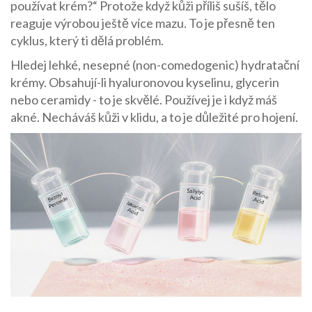
používat krém?“ Protože když kůži příliš sušíš, tělo
reaguje výrobou ještě více mazu. To je přesně ten
cyklus, který ti dělá problém.
Hledej lehké, nesepné (non-comedogenic) hydratační
krémy. Obsahují-li hyaluronovou kyselinu, glycerin
nebo ceramidy - to je skvělé. Používej je i když máš
akné. Necháváš kůži v klidu, a to je důležité pro hojení.