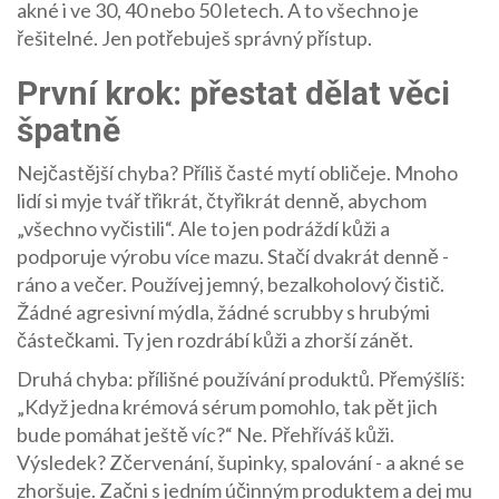
akné i ve 30, 40 nebo 50 letech. A to všechno je
řešitelné. Jen potřebuješ správný přístup.
První krok: přestat dělat věci
špatně
Nejčastější chyba? Příliš časté mytí obličeje. Mnoho
lidí si myje tvář třikrát, čtyřikrát denně, abychom
„všechno vyčistili“. Ale to jen podráždí kůži a
podporuje výrobu více mazu. Stačí dvakrát denně -
ráno a večer. Používej jemný, bezalkoholový čistič.
Žádné agresivní mýdla, žádné scrubby s hrubými
částečkami. Ty jen rozdrábí kůži a zhorší zánět.
Druhá chyba: přílišné používání produktů. Přemýšlíš:
„Když jedna krémová sérum pomohlo, tak pět jich
bude pomáhat ještě víc?“ Ne. Přehříváš kůži.
Výsledek? Zčervenání, šupinky, spalování - a akné se
zhoršuje. Začni s jedním účinným produktem a dej mu