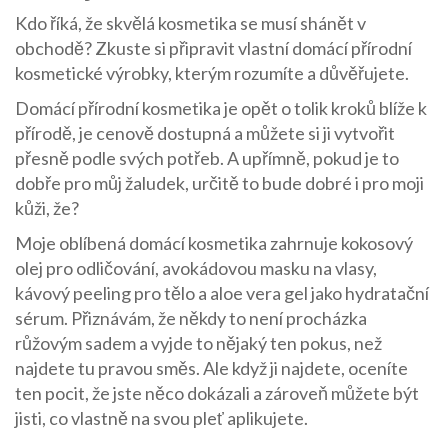
Kdo říká, že skvělá kosmetika se musí shánět v
obchodě? Zkuste si připravit vlastní domácí přírodní
kosmetické výrobky, kterým rozumíte a důvěřujete.
Domácí přírodní kosmetika je opět o tolik kroků blíže k
přírodě, je cenově dostupná a můžete si ji vytvořit
přesně podle svých potřeb. A upřímně, pokud je to
dobře pro můj žaludek, určitě to bude dobré i pro moji
kůži, že?
Moje oblíbená domácí kosmetika zahrnuje kokosový
olej pro odličování, avokádovou masku na vlasy,
kávový peeling pro tělo a aloe vera gel jako hydratační
sérum. Přiznávám, že někdy to není procházka
růžovým sadem a vyjde to nějaký ten pokus, než
najdete tu pravou směs. Ale když ji najdete, oceníte
ten pocit, že jste něco dokázali a zároveň můžete být
jisti, co vlastně na svou pleť aplikujete.