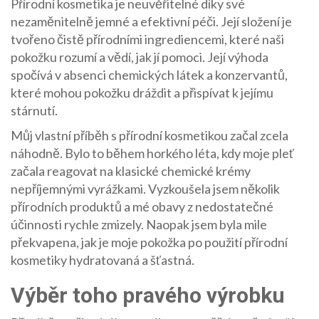
Přírodní kosmetika je neuvěřitelné díky své
nezaměnitelně jemné a efektivní péči. Její složení je
tvořeno čistě přírodními ingrediencemi, které naši
pokožku rozumí a vědí, jak jí pomoci. Její výhoda
spočívá v absenci chemických látek a konzervantů,
které mohou pokožku dráždit a přispívat k jejímu
stárnutí.
Můj vlastní příběh s přírodní kosmetikou začal zcela
náhodně. Bylo to během horkého léta, kdy moje pleť
začala reagovat na klasické chemické krémy
nepříjemnými vyrážkami. Vyzkoušela jsem několik
přírodních produktů a mé obavy z nedostatečné
účinnosti rychle zmizely. Naopak jsem byla mile
překvapena, jak je moje pokožka po použití přírodní
kosmetiky hydratovaná a šťastná.
Výběr toho pravého výrobku