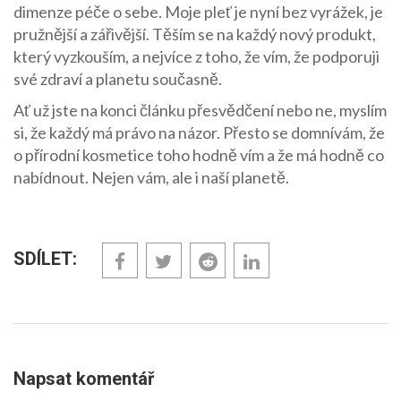
dimenze péče o sebe. Moje pleť je nyní bez vyrážek, je
pružnější a zářivější. Těším se na každý nový produkt,
který vyzkouším, a nejvíce z toho, že vím, že podporuji
své zdraví a planetu současně.
Ať už jste na konci článku přesvědčení nebo ne, myslím
si, že každý má právo na názor. Přesto se domnívám, že
o přírodní kosmetice toho hodně vím a že má hodně co
nabídnout. Nejen vám, ale i naší planetě.
SDÍLET:
Napsat komentář