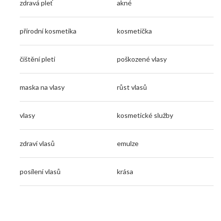
zdravá pleť
akné
přírodní kosmetika
kosmetička
čištění pleti
poškozené vlasy
maska na vlasy
růst vlasů
vlasy
kosmetické služby
zdraví vlasů
emulze
posílení vlasů
krása