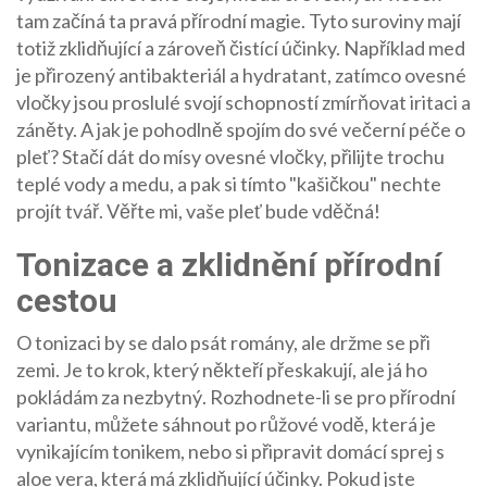
tam začíná ta pravá přírodní magie. Tyto suroviny mají
totiž zklidňující a zároveň čistící účinky. Například med
je přirozený antibakteriál a hydratant, zatímco ovesné
vločky jsou proslulé svojí schopností zmírňovat iritaci a
záněty. A jak je pohodlně spojím do své večerní péče o
pleť? Stačí dát do mísy ovesné vločky, přilijte trochu
teplé vody a medu, a pak si tímto "kašičkou" nechte
projít tvář. Věřte mi, vaše pleť bude vděčná!
Tonizace a zklidnění přírodní
cestou
O tonizaci by se dalo psát romány, ale držme se při
zemi. Je to krok, který někteří přeskakují, ale já ho
pokládám za nezbytný. Rozhodnete-li se pro přírodní
variantu, můžete sáhnout po růžové vodě, která je
vynikajícím tonikem, nebo si připravit domácí sprej s
aloe vera, která má zklidňující účinky. Pokud jste