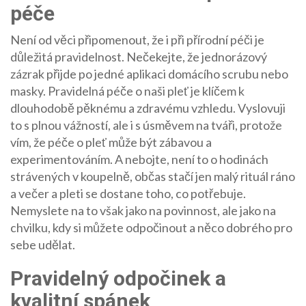
péče
Není od věci připomenout, že i při přírodní péči je
důležitá pravidelnost. Nečekejte, že jednorázový
zázrak přijde po jedné aplikaci domácího scrubu nebo
masky. Pravidelná péče o naši pleť je klíčem k
dlouhodobě pěknému a zdravému vzhledu. Vyslovuji
to s plnou vážností, ale i s úsměvem na tváři, protože
vím, že péče o pleť může být zábavou a
experimentováním. A nebojte, není to o hodinách
strávených v koupelně, občas stačí jen malý rituál ráno
a večer a pleti se dostane toho, co potřebuje.
Nemyslete na to však jako na povinnost, ale jako na
chvilku, kdy si můžete odpočinout a něco dobrého pro
sebe udělat.
Pravidelný odpočinek a
kvalitní spánek