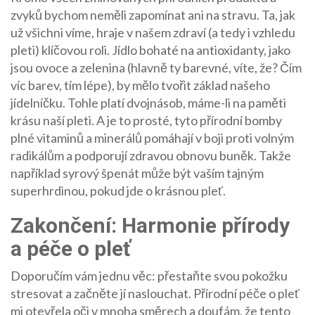
zvyků bychom neměli zapomínat ani na stravu. Ta, jak
už všichni víme, hraje v našem zdraví (a tedy i vzhledu
pleti) klíčovou roli. Jídlo bohaté na antioxidanty, jako
jsou ovoce a zelenina (hlavně ty barevné, víte, že? Čím
víc barev, tím lépe), by mělo tvořit základ našeho
jídelníčku. Tohle platí dvojnásob, máme-li na paměti
krásu naší pleti. A je to prosté, tyto přírodní bomby
plné vitaminů a minerálů pomáhají v boji proti volným
radikálům a podporují zdravou obnovu buněk. Takže
například syrový špenát může být vaším tajným
superhrdinou, pokud jde o krásnou pleť.
Zakončení: Harmonie přírody
a péče o pleť
Doporučím vám jednu věc: přestaňte svou pokožku
stresovat a začněte jí naslouchat. Přírodní péče o pleť
mi otevřela oči v mnoha směrech a doufám, že tento