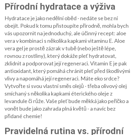
Přírodní hydratace a výživa
Hydratace je jako nedělní oběd - nedáte se bez ní
obejít. Pokud k tomu přistoupíte přírodně, mohla bych
vás upozornit na jednoduchý, ale účinný recept: aloe
vera v kombinaci s několika kapkami vitaminu E. Aloe
vera gel je prostě zázrak v tubě (nebo ještě lépe,
rovnou z rostliny), který dokáže pleť hydratovat,
zklidnit a podporovat její regeneraci. Vitamin E je pak
antioxidant, který pomáhá chránit pleť před škodlivými
vlivy a napomáhá její regeneraci. Máte eko srdce?
Vytvořte si svou vlastní směs olejů - třeba olivový olej
smíchaný s několika kapkami éterického oleje z
levandule či růže. Vaše pleť bude měkká jako peříčko a
vonět bude jako zahrada plná květů - a navíc bez
přidané chemie!
Pravidelná rutina vs. přírodní