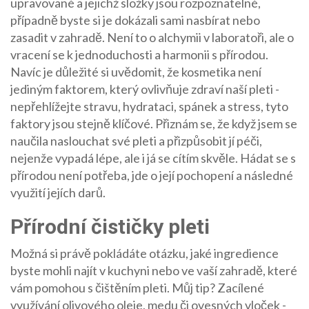
upravované a jejichž složky jsou rozpoznatelné,
případně byste si je dokázali sami nasbírat nebo
zasadit v zahradě. Není to o alchymii v laboratoři, ale o
vracení se k jednoduchosti a harmonii s přírodou.
Navíc je důležité si uvědomit, že kosmetika není
jediným faktorem, který ovlivňuje zdraví naší pleti -
nepřehlížejte stravu, hydrataci, spánek a stress, tyto
faktory jsou stejně klíčové. Přiznám se, že když jsem se
naučila naslouchat své pleti a přizpůsobit jí péči,
nejenže vypadá lépe, ale i já se cítím skvěle. Hádat se s
přírodou není potřeba, jde o její pochopení a následné
využití jejích darů.
Přírodní čističky pleti
Možná si právě pokládáte otázku, jaké ingredience
byste mohli najít v kuchyni nebo ve vaší zahradě, které
vám pomohou s čištěním pleti. Můj tip? Zacílené
využívání olivového oleje, medu či ovesných vloček -