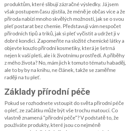
produktům, které slibují zázračné výsledky. Já jsem
však postupem času zjistila, že méně je občas více a že
příroda nabízí mnoho skvělých možností, jak se o svou
pleť postarat bez chemie. Představuji vám nespočet
přírodních tipů a triků, jak si pleť vyčistit a udržet ji v
dobré kondici. Zapomeňte na složité chemické látky a
objevte kouzlo přírodní kosmetiky, která je šetrná
nejen k vaší pleti, ale i k životnímu prostředí. A příběhy
z mého života? No, mám jich k tomuto tématu habaděj,
ale to by by na knihu, ne článek, takže se zaměřme
raději na tu pleť.
Základy přírodní péče
Pokud se rozhodnete vstoupit do světa přírodní péče
o pleť, ze začátku může být vše trochu matoucí. Co
vlastně znamená "přírodní péče"? V podstatě to, že
používáte produkty, které jsou co nejméně