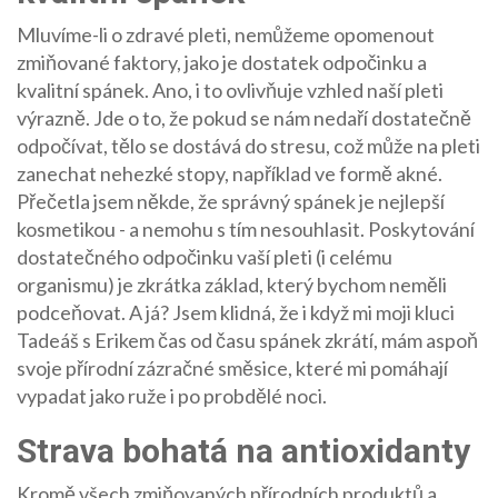
Mluvíme-li o zdravé pleti, nemůžeme opomenout
zmiňované faktory, jako je dostatek odpočinku a
kvalitní spánek. Ano, i to ovlivňuje vzhled naší pleti
výrazně. Jde o to, že pokud se nám nedaří dostatečně
odpočívat, tělo se dostává do stresu, což může na pleti
zanechat nehezké stopy, například ve formě akné.
Přečetla jsem někde, že správný spánek je nejlepší
kosmetikou - a nemohu s tím nesouhlasit. Poskytování
dostatečného odpočinku vaší pleti (i celému
organismu) je zkrátka základ, který bychom neměli
podceňovat. A já? Jsem klidná, že i když mi moji kluci
Tadeáš s Erikem čas od času spánek zkrátí, mám aspoň
svoje přírodní zázračné směsice, které mi pomáhají
vypadat jako ruže i po probdělé noci.
Strava bohatá na antioxidanty
Kromě všech zmiňovaných přírodních produktů a