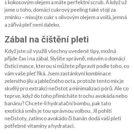
s kokosovým olejem a máte perfektní scrub. A když už
jsme u toho, domácí cukrový peeling také stojí za
zmínku – mixujte cukr s olivovým olejem a voilà, jemná
a zářivá pleť není daleko.
Zábal na čištění pleti
Když jste už využili všechny uvedené tipy, možná
přijde čas i na zábal. Slyšíte správně, mluvím o domácí
čistící masce, kterou si můžete připravit podle toho, co
vám vaše pleť říká. Jsem zastánkyní kombinace
zeleného jílu a jablečného octa, protože tento mix je
skvělý pro extrakci nečistot a minimalizaci pórů. Ale co
teprve, když do toho přimícháte trochu avokáda nebo
banánu? Chcete-li hydratační bombu, pak tato
exotická směs je tou správnou volbou. Jíl pohltí
nečistoty, zatímco avokádo či banán dodá vaší pleti
potřebné vitamíny a hydrataci.