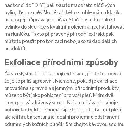
nadšenci do "DIY", pak zkuste macerate z léčivých
bylin, třeba z měsíčku lékařského - tuhle mámu klasiku
miluji a její příprava je hračka. Stačí nasucho naložit
bylinky do sklenice s kvalitním olejem a nechat luhovat
na sluníčku. Takto připravený přírodní extrakt pak
můžete použít pro tonizaci nebo jako základ dalších
produktů.
Exfoliace přírodními způsoby
Často slyším, že lidé se bojí exfoliace, protože si myslí,
že je to příliš agresivní. Nicméně, pokud je exfoliace
prováděna správně a s jemnými přírodními produkty,
může to být jako pohlazení pro vaši pleť. Mám dvě
slova pro vás: kávový scrub. Nejenže káva obsahuje
antioxidanty, které pomáhají v boji proti stárnutí pleti,
ale její hrubá textura je ideální pro jemné odstranění
odumřelých kožních buněk. Smíchejte kávovou sedlinu