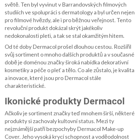
světě. Ten byl vyvinut v Barrandovských filmových
studiích ve spolupráci s dermatology a byl určen nejen
pro filmové hvězdy, ale i pro běžnou veřejnost. Tento
revoluční produkt dokázal skrýt jakékoliv
nedokonalosti pleti, a tak se stal okamžitým hitem.
Od té doby Dermacol prošel dlouhou cestou. Rozšířil
svůj sortiment o mnoho dalších produktů a v současné
době je doménou značky široká nabídka dekorativní
kosmetiky a péče o pleť a tělo. Co ale zůstalo, je kvalita
a inovace, které jsou pro Dermacol stále
charakteristické.
Ikonické produkty Dermacol
Ačkoliv je sortiment značky teď mnohem širší, některé
produkty si zachovaly kultovní status. Mezi ty
nejznámější patří bezpochyby Dermacol Make-up
Cover. Jeho vysoká krycí schopnost a voděodolnost