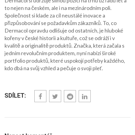
Dermacol si udržuje silnou pozici na trhu už řadu let a
to nejen na českém, ale i na mezinárodním poli.
Společnost si klade za cíl neustálé inovace a
přizpůsobování se požadavkům zákazníků. To, co
Dermacol opravdu odlišuje od ostatních, je hluboké
kořeny v české historii a kultuře, což se odráží i v
kvalitě a originalitě produktů. Značka, která začala s
jedním revolučním produktem, nyní nabízí široké
portfolio produktů, které uspokojí potřeby každého,
kdo dbá na svůj vzhled a pečuje o svoji pleť.
SDÍLET: