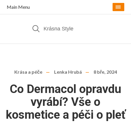
Main Menu
Krása a péče
Lenka Hrubá
8 bře, 2024
Co Dermacol opravdu
vyrábí? Vše o
kosmetice a péči o pleť