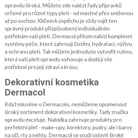
opravdu široká. Můžete zde nalézt řady přípravků
určené pro různé typy pleti - od mastné přes smíšenou
až po suchou. Klíčem k úspěchu je vždy najít ten
správný produkt přizpůsobený individuálním
potřebám vaší pleti. Dermacol přitom nabízí komplexní
systémy péče, které zahrnují čistění, hydrataci, výživu
a ochranu pleti. Tak můžete jednoduše vytvořit rutinu,
která vaší pleti opravdu vyhovuje a dodá ji vše
potřebné pro její zdraví a krásu.
Dekorativní kosmetika
Dermacol
Když mluvíme o Dermacolu, nemůžeme opomenout
široký sortiment dekorativní kosmetiky. Tady značka
opravdu exceluje. Nabídka zahrnuje produkty pro
perfektní pleť - make-upy, korektory, pudry, ale i barvy
na oči, rty a nehty. Dermacol se snaží oslovit široké