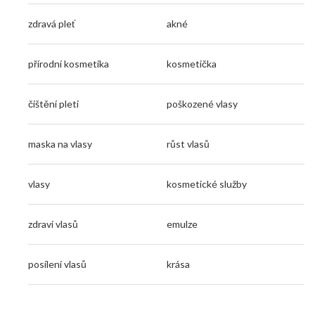
zdravá pleť
akné
přírodní kosmetika
kosmetička
čištění pleti
poškozené vlasy
maska na vlasy
růst vlasů
vlasy
kosmetické služby
zdraví vlasů
emulze
posílení vlasů
krása