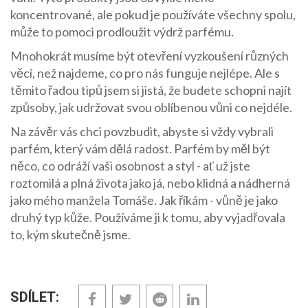
koncentrované, ale pokud je používáte všechny spolu,
může to pomoci prodloužit výdrž parfému.
Mnohokrát musíme být otevření vyzkoušení různých
věcí, než najdeme, co pro nás funguje nejlépe. Ale s
těmito řadou tipů jsem si jistá, že budete schopni najít
způsoby, jak udržovat svou oblíbenou vůni co nejdéle.
Na závěr vás chci povzbudit, abyste si vždy vybrali
parfém, který vám dělá radost. Parfém by měl být
něco, co odráží vaši osobnost a styl - ať už jste
roztomilá a plná života jako já, nebo klidná a nádherná
jako mého manžela Tomáše. Jak říkám - vůně je jako
druhý typ kůže. Používáme ji k tomu, aby vyjadřovala
to, kým skutečně jsme.
SDÍLET: