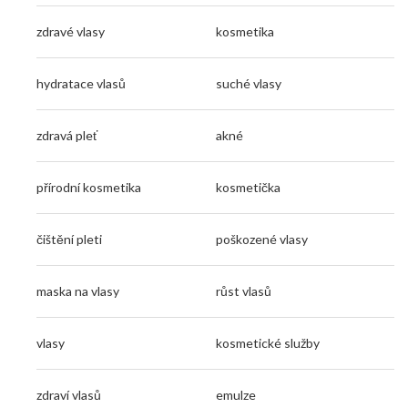
zdravé vlasy
kosmetika
hydratace vlasů
suché vlasy
zdravá pleť
akné
přírodní kosmetika
kosmetička
čištění pleti
poškozené vlasy
maska na vlasy
růst vlasů
vlasy
kosmetické služby
zdraví vlasů
emulze