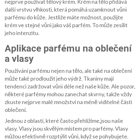
nejprve používat tělový krém. Krém na tělo přidává
další vrstvu vlhkosti, která pomáhá uzamknout vůni
parfému do kůže. Jestliže máte možnost, použijte
krém ve stejné vůni jako váš parfém. To může zesílit
jeho intenzitu.
Aplikace parfému na oblečení
a vlasy
Používání parfému nejen na tělo, ale také na oblečení
může také prodloužit jeho výdrž. Tkaniny mají
tendenci zadržovat vůni déle než naše kůže. Ale pozor,
některé parfémy mohou zanechat skvrny, takže vždy
zkuste nejprve malé množství na méně viditelné části
oblečení.
Jednou z oblastí, které často přehlížíme,jsou naše
vlasy. Vlasy jsou skvělým místem pro parfémy. Vlasy
můžou efektivně rozptýlit vůni, když se pohybujete.