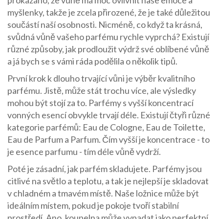
prokázáno, že vůně má moc ovlivnit naše emoce a
myšlenky, takže je zcela přirozené, že je také důležitou
součástí naší osobnosti. Nicméně, co když ta krásná,
svůdná vůně vašeho parfému rychle vyprchá? Existují
různé způsoby, jak prodloužit výdrž své oblíbené vůně
a já bych se s vámi ráda podělila o několik tipů.
První krok k dlouho trvající vůni je výběr kvalitního
parfému. Jistě, může stát trochu více, ale výsledky
mohou být stojí za to. Parfémy s vyšší koncentrací
vonných esencí obvykle trvají déle. Existují čtyři různé
kategorie parfémů: Eau de Cologne, Eau de Toilette,
Eau de Parfum a Parfum. Čím vyšší je koncentrace - to
je esence parfumu - tím déle vůně vydrží.
Poté je zásadní, jak parfém skladujete. Parfémy jsou
citlivé na světlo a teplotu, a tak je nejlepší je skladovat
v chladném a tmavém místě. Naše ložnice může být
ideálním místem, pokud je pokoje tvoří stabilní
prostředí. Ano, koupelna může vypadat jako perfektní