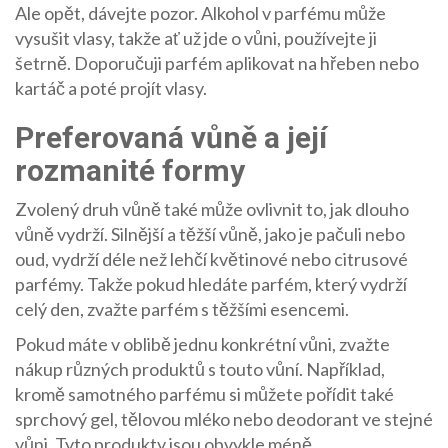
Ale opět, dávejte pozor. Alkohol v parfému může
vysušit vlasy, takže ať už jde o vůni, používejte ji
šetrně. Doporučuji parfém aplikovat na hřeben nebo
kartáč a poté projít vlasy.
Preferovaná vůně a její
rozmanité formy
Zvolený druh vůně také může ovlivnit to, jak dlouho
vůně vydrží. Silnější a těžší vůně, jako je pačuli nebo
oud, vydrží déle než lehčí květinové nebo citrusové
parfémy. Takže pokud hledáte parfém, který vydrží
celý den, zvažte parfém s těžšími esencemi.
Pokud máte v oblibě jednu konkrétní vůni, zvažte
nákup různých produktů s touto vůní. Například,
kromě samotného parfému si můžete pořídit také
sprchový gel, tělovou mléko nebo deodorant ve stejné
vůni. Tyto produkty jsou obvykle méně