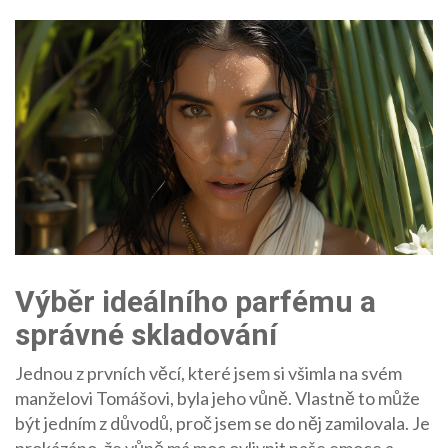
Výběr ideálního parfému a
správné skladování
Jednou z prvních věcí, které jsem si všimla na svém
manželovi Tomášovi, byla jeho vůně. Vlastně to může
být jedním z důvodů, proč jsem se do něj zamilovala. Je