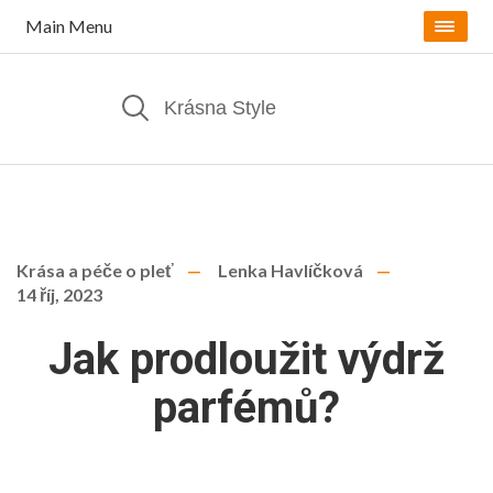
Main Menu
Krása a péče o pleť
Lenka Havlíčková
14 říj, 2023
Jak prodloužit výdrž
parfémů?