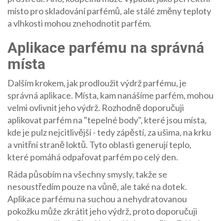
místo pro skladování parfémů, ale stálé změny teploty
a vlhkosti mohou znehodnotit parfém.
Aplikace parfému na správná
místa
Dalším krokem, jak prodloužit výdrž parfému, je
správná aplikace. Místa, kam nanášíme parfém, mohou
velmi ovlivnit jeho výdrž. Rozhodně doporučuji
aplikovat parfém na "tepelné body", které jsou místa,
kde je pulz nejcitlivější - tedy zápěstí, za ušima, na krku
a vnitřní straně loktů. Tyto oblasti generují teplo,
které pomáhá odpařovat parfém po celý den.
Ráda působím na všechny smysly, takže se
nesoustředím pouze na vůně, ale také na dotek.
Aplikace parfému na suchou a nehydratovanou
pokožku může zkrátit jeho výdrž, proto doporučuji