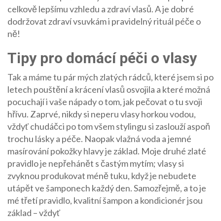
celkově lepšímu vzhledu a zdraví vlasů. A je dobré
dodržovat zdraví vsuvkám i pravidelný rituál péče o
ně!
Tipy pro domácí péči o vlasy
Tak a máme tu pár mých zlatých rádců, které jsem si po
letech pouštění a krácení vlasů osvojila a které možná
pocuchají i vaše nápady o tom, jak pečovat o tu svoji
hřívu. Zaprvé, nikdy si neperu vlasy horkou vodou,
vždyť chudáčci po tom všem stylingu si zaslouží aspoň
trochu lásky a péče. Naopak vlažná voda a jemné
masírování pokožky hlavy je základ. Moje druhé zlaté
pravidlo je nepřehánět s častým mytím; vlasy si
zvyknou produkovat méně tuku, když je nebudete
utápět ve šamponech každý den. Samozřejmě, a to je
mé třetí pravidlo, kvalitní šampon a kondicionér jsou
základ – vždyť