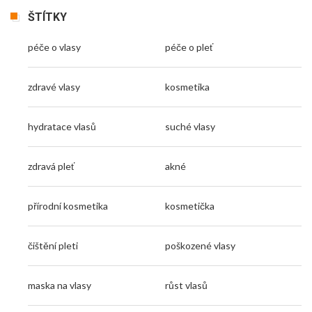
ŠTÍTKY
péče o vlasy
péče o pleť
zdravé vlasy
kosmetika
hydratace vlasů
suché vlasy
zdravá pleť
akné
přírodní kosmetika
kosmetička
čištění pleti
poškozené vlasy
maska na vlasy
růst vlasů