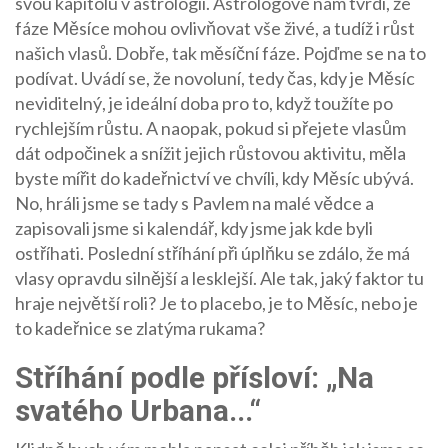
svou kapitolu v astrologii. Astrologové nám tvrdí, že
fáze Měsíce mohou ovlivňovat vše živé, a tudíž i růst
našich vlasů. Dobře, tak měsíční fáze. Pojďme se na to
podívat. Uvádí se, že novoluní, tedy čas, kdy je Měsíc
neviditelný, je ideální doba pro to, když toužíte po
rychlejším růstu. A naopak, pokud si přejete vlasům
dát odpočinek a snížit jejich růstovou aktivitu, měla
byste mířit do kadeřnictví ve chvíli, kdy Měsíc ubývá.
No, hráli jsme se tady s Pavlem na malé vědce a
zapisovali jsme si kalendář, kdy jsme jak kde byli
ostříhati. Poslední stříhání při úplňku se zdálo, že má
vlasy opravdu silnější a lesklejší. Ale tak, jaký faktor tu
hraje největší roli? Je to placebo, je to Měsíc, nebo je
to kadeřnice se zlatýma rukama?
Stříhání podle přísloví: „Na
svatého Urbana...“