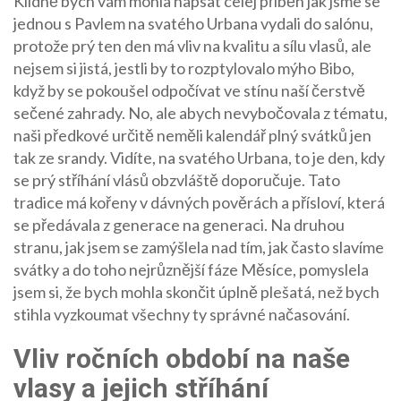
Klidně bych vám mohla napsat celej příběh jak jsme se
jednou s Pavlem na svatého Urbana vydali do salónu,
protože prý ten den má vliv na kvalitu a sílu vlasů, ale
nejsem si jistá, jestli by to rozptylovalo mýho Bibo,
když by se pokoušel odpočívat ve stínu naší čerstvě
sečené zahrady. No, ale abych nevybočovala z tématu,
naši předkové určitě neměli kalendář plný svátků jen
tak ze srandy. Vidíte, na svatého Urbana, to je den, kdy
se prý stříhání vlásů obzvláště doporučuje. Tato
tradice má kořeny v dávných pověrách a přísloví, která
se předávala z generace na generaci. Na druhou
stranu, jak jsem se zamýšlela nad tím, jak často slavíme
svátky a do toho nejrůznější fáze Měsíce, pomyslela
jsem si, že bych mohla skončit úplně plešatá, než bych
stihla vyzkoumat všechny ty správné načasování.
Vliv ročních období na naše
vlasy a jejich stříhání