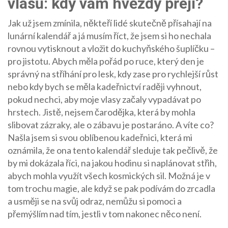
vlasů: kdy vám hvězdy přejí?
Jak už jsem zmínila, někteří lidé skutečně přísahají na
lunární kalendář a já musím říct, že jsem si ho nechala
rovnou vytisknout a vložit do kuchyňského šuplíčku –
pro jistotu. Abych měla pořád po ruce, který den je
správný na stříhání pro lesk, kdy zase pro rychlejší růst
nebo kdy bych se měla kadeřnictví raději vyhnout,
pokud nechci, aby moje vlasy začaly vypadávat po
hrstech. Jistě, nejsem čarodějka, která by mohla
slibovat zázraky, ale o zábavu je postaráno. A víte co?
Našla jsem si svou oblíbenou kadeřnici, která mi
oznámila, že ona tento kalendář sleduje tak pečlivě, že
by mi dokázala říci, na jakou hodinu si naplánovat střih,
abych mohla využít všech kosmických sil. Možná je v
tom trochu magie, ale když se pak podívám do zrcadla
a usměji se na svůj odraz, nemůžu si pomoci a
přemýšlím nad tím, jestli v tom nakonec něco není.