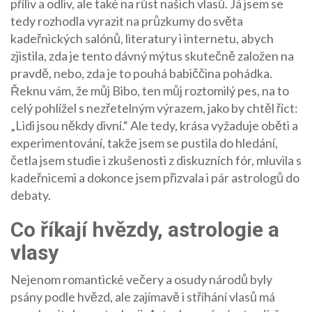
příliv a odliv, ale také na růst našich vlasů. Já jsem se
tedy rozhodla vyrazit na průzkumy do světa
kadeřnických salónů, literatury i internetu, abych
zjistila, zda je tento dávný mýtus skutečně založen na
pravdě, nebo, zda je to pouhá babiččina pohádka.
Řeknu vám, že můj Bibo, ten můj roztomilý pes, na to
celý pohlížel s nezřetelným výrazem, jako by chtěl říct:
„Lidi jsou někdy divní.“ Ale tedy, krása vyžaduje oběti a
experimentování, takže jsem se pustila do hledání,
četla jsem studie i zkušenosti z diskuzních fór, mluvila s
kadeřnicemi a dokonce jsem přizvala i pár astrologů do
debaty.
Co říkají hvězdy, astrologie a
vlasy
Nejenom romantické večery a osudy národů byly
psány podle hvězd, ale zajímavě i stříhání vlasů má