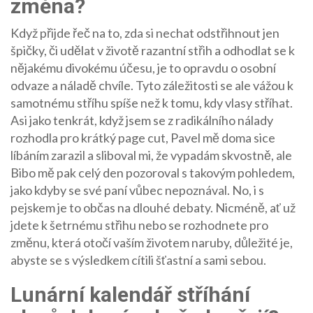
změna?
Když přijde řeč na to, zda si nechat odstřihnout jen
špičky, či udělat v životě razantní střih a odhodlat se k
nějakému divokému účesu, je to opravdu o osobní
odvaze a náladě chvíle. Tyto záležitosti se ale vážou k
samotnému stříhu spíše než k tomu, kdy vlasy stříhat.
Asi jako tenkrát, když jsem se z radikálního nálady
rozhodla pro krátký page cut, Pavel mě doma sice
líbáním zarazil a sliboval mi, že vypadám skvostně, ale
Bibo mě pak celý den pozoroval s takovým pohledem,
jako kdyby se své paní vůbec nepoznával. No, i s
pejskem je to občas na dlouhé debaty. Nicméně, ať už
jdete k šetrnému střihu nebo se rozhodnete pro
změnu, která otočí vaším životem naruby, důležité je,
abyste se s výsledkem cítili šťastní a sami sebou.
Lunární kalendář stříhání