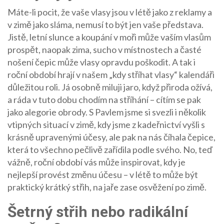
Máte-li pocit, že vaše vlasy jsou v létě jako z reklamy a
v zimě jako sláma, nemusí to být jen vaše představa.
Jistě, letní slunce a koupání v moři může vaším vlasům
prospět, naopak zima, sucho v místnostech a časté
nošení čepic může vlasy opravdu poškodit. A tak i
roční období hrají v našem „kdy stříhat vlasy“ kalendáři
důležitou roli. Já osobně miluji jaro, když přiroda ožívá,
a ráda v tuto dobu chodím na stříhání – cítím se pak
jako alegorie obrody. S Pavlem jsme si svezli i několik
vtipných situací v zimě, kdy jsme z kadeřnictví vyšli s
krásně upravenými účesy, ale pak na nás číhala čepice,
která to všechno pečlivě zařídila podle svého. No, teď
vážně, roční období vás může inspirovat, kdy je
nejlepší provést změnu účesu – v létě to může být
praktický krátký střih, na jaře zase osvěžení po zimě.
Šetrný střih nebo radikální