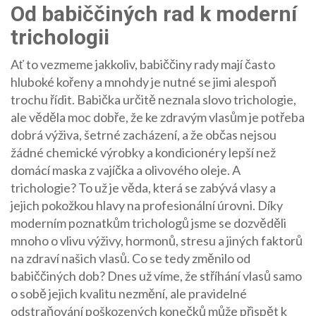
Od babiččiných rad k moderní
trichologii
Ať to vezmeme jakkoliv, babiččiny rady mají často
hluboké kořeny a mnohdy je nutné se jimi alespoň
trochu řídit. Babička určitě neznala slovo trichologie,
ale věděla moc dobře, že ke zdravým vlasům je potřeba
dobrá výživa, šetrné zacházení, a že občas nejsou
žádné chemické výrobky a kondicionéry lepší než
domácí maska z vajíčka a olivového oleje. A
trichologie? To už je věda, která se zabývá vlasy a
jejich pokožkou hlavy na profesionální úrovni. Díky
moderním poznatkům trichologů jsme se dozvěděli
mnoho o vlivu výživy, hormonů, stresu a jiných faktorů
na zdraví našich vlasů. Co se tedy změnilo od
babiččiných dob? Dnes už víme, že stříhání vlasů samo
o sobě jejich kvalitu nezmění, ale pravidelné
odstraňování poškozených konečků může přispět k