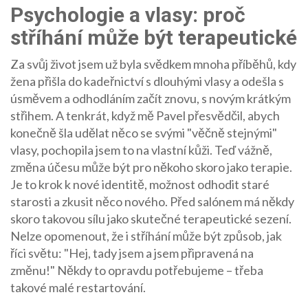
Psychologie a vlasy: proč
stříhání může být terapeutické
Za svůj život jsem už byla svědkem mnoha příběhů, kdy
žena přišla do kadeřnictví s dlouhými vlasy a odešla s
úsměvem a odhodláním začít znovu, s novým krátkým
střihem. A tenkrát, když mě Pavel přesvědčil, abych
konečně šla udělat něco se svými "věčně stejnými"
vlasy, pochopila jsem to na vlastní kůži. Teď vážně,
změna účesu může být pro někoho skoro jako terapie.
Je to krok k nové identitě, možnost odhodit staré
starosti a zkusit něco nového. Před salónem má někdy
skoro takovou sílu jako skutečné terapeutické sezení.
Nelze opomenout, že i stříhání může být způsob, jak
říci světu: "Hej, tady jsem a jsem připravená na
změnu!" Někdy to opravdu potřebujeme – třeba
takové malé restartování.