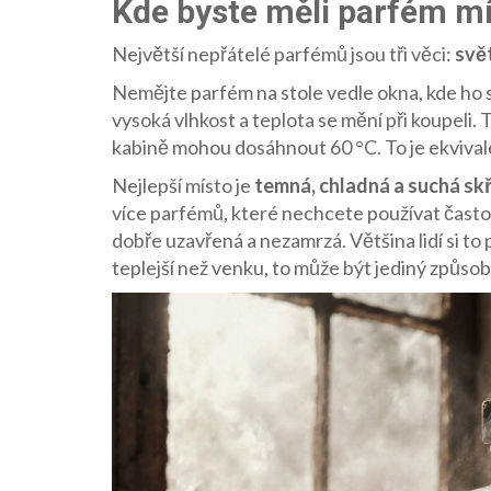
Kde byste měli parfém mí
Největší nepřátelé parfémů jsou tři věci:
svět
Nemějte parfém na stole vedle okna, kde ho s
vysoká vlhkost a teplota se mění při koupeli. 
kabině mohou dosáhnout 60 °C. To je ekvivale
Nejlepší místo je
temná, chladná a suchá sk
více parfémů, které nechcete používat často, z
dobře uzavřená a nezamrzá. Většina lidí si to 
teplejší než venku, to může být jediný způsob