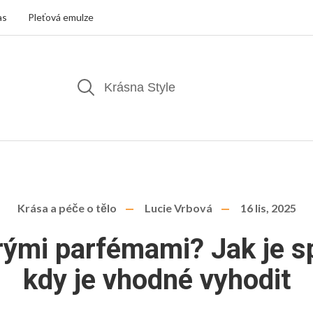
as
Pleťová emulze
Krása a péče o tělo
Lucie Vrbová
16 lis, 2025
arými parfémami? Jak je s
kdy je vhodné vyhodit