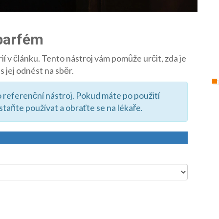
 parfém
ií v článku. Tento nástroj vám pomůže určit, zda je
 jej odnést na sběr.
o referenční nástroj. Pokud máte po použití
taňte používat a obraťte se na lékaře.