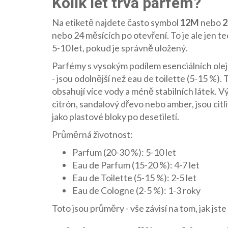
Kolik let trvá parfém?
Na etiketě najdete často symbol
12M
nebo
nebo 24 měsících po otevření. To je ale jen 
5-10 let, pokud je správně uložený.
Parfémy s vysokým podílem esenciálních olej
- jsou odolnější než eau de toilette (5-15 %).
obsahují více vody a méně stabilních látek. Vý
citrón, sandalový dřevo nebo amber, jsou cit
jako plastové bloky po desetiletí.
Průměrná životnost:
Parfum (20-30 %): 5-10 let
Eau de Parfum (15-20 %): 4-7 let
Eau de Toilette (5-15 %): 2-5 let
Eau de Cologne (2-5 %): 1-3 roky
Toto jsou průměry - vše závisí na tom, jak jst