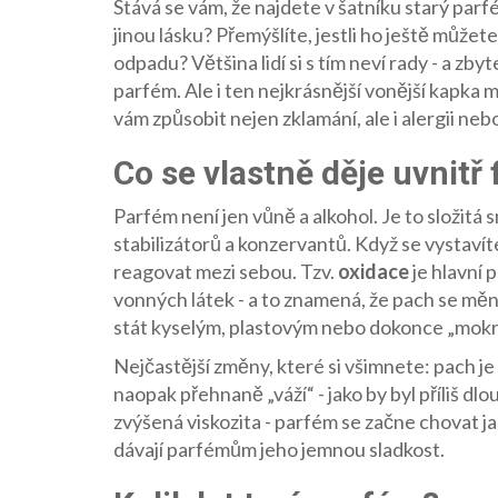
Stává se vám, že najdete v šatníku starý parfém
jinou lásku? Přemýšlíte, jestli ho ještě můžet
odpadu? Většina lidí si s tím neví rady - a 
parfém. Ale i ten nejkrásnější vonější kapka 
vám způsobit nejen zklamání, ale i alergii ne
Co se vlastně děje uvnitř 
Parfém není jen vůně a alkohol. Je to složitá s
stabilizátorů a konzervantů. Když se vystavít
reagovat mezi sebou. Tzv.
oxidace
je hlavní 
vonných látek - a to znamená, že pach se měn
stát kyselým, plastovým nebo dokonce „mokrý
Nejčastější změny, které si všimnete: pach j
naopak přehnaně „váží“ - jako by byl příliš dl
zvýšená viskozita - parfém se začne chovat ja
dávají parfémům jeho jemnou sladkost.