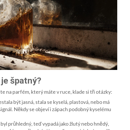
 je špatný?
te na parfém, který máte v ruce, klade si tři otázky:
stala být jasná, stala se kyselá, plastová, nebo má
signál. Někdy se objeví i zápach podobný kyselému
byl průhledný, teď vypadá jako žlutý nebo hnědý,