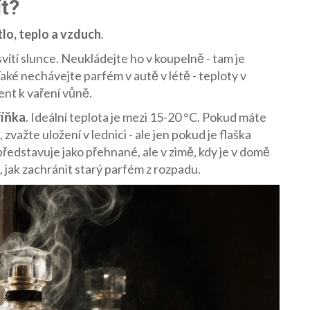
t?
lo, teplo a vzduch
.
vítí slunce. Neukládejte ho v koupelně - tam je
Také nechávejte parfém v autě v létě - teploty v
nt k vaření vůně.
říňka
. Ideální teplota je mezi 15-20 °C. Pokud máte
važte uložení v lednici - ale jen pokud je flaška
představuje jako přehnané, ale v zimě, kdy je v domě
, jak zachránit starý parfém z rozpadu.