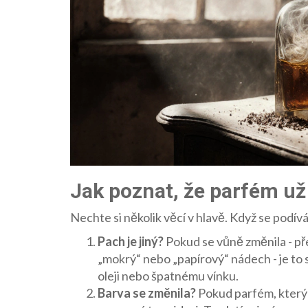
Jak poznat, že parfém už
Nechte si několik věcí v hlavě. Když se podívá
Pach je jiný?
Pokud se vůně změnila - pře
„mokrý“ nebo „papírový“ nádech - je to 
oleji nebo špatnému vínku.
Barva se změnila?
Pokud parfém, který 