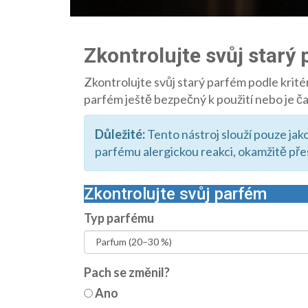
Zkontrolujte svůj starý
Zkontrolujte svůj starý parfém podle kritér
parfém ještě bezpečný k použití nebo je čas
Důležité:
Tento nástroj slouží pouze jak
parfému alergickou reakci, okamžitě přes
Zkontrolujte svůj parfém
Typ parfému
Pach se změnil?
Ano