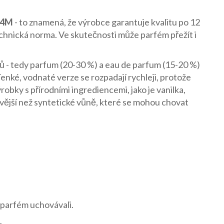
24M
- to znamená, že výrobce garantuje kvalitu po 12
technická norma. Ve skutečnosti může parfém přežít i
ů - tedy parfum (20-30 %) a eau de parfum (15-20 %)
 Tenké, vodnaté verze se rozpadají rychleji, protože
robky s přírodními ingrediencemi, jako je vanilka,
livější než syntetické vůně, které se mohou chovat
e parfém uchovávali.