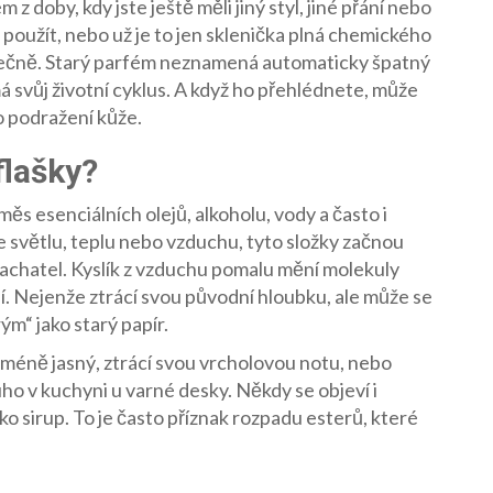
 z doby, kdy jste ještě měli jiný styl, jiné přání nebo
e použít, nebo už je to jen sklenička plná chemického
zbytečně. Starý parfém neznamená automaticky špatný
má svůj životní cyklus. A když ho přehlédnete, může
bo podražení kůže.
flašky?
měs esenciálních olejů, alkoholu, vody a často i
e světlu, teplu nebo vzduchu, tyto složky začnou
pachatel. Kyslík z vzduchu pomalu mění molekuly
í. Nejenže ztrácí svou původní hloubku, ale může se
m“ jako starý papír.
e méně jasný, ztrácí svou vrcholovou notu, nebo
ouho v kuchyni u varné desky. Někdy se objeví i
ko sirup. To je často příznak rozpadu esterů, které