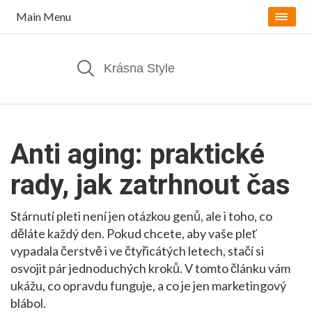
Main Menu
Anti aging: praktické
rady, jak zatrhnout čas
Stárnutí pleti není jen otázkou genů, ale i toho, co
děláte každý den. Pokud chcete, aby vaše pleť
vypadala čerstvě i ve čtyřicátých letech, stačí si
osvojit pár jednoduchých kroků. V tomto článku vám
ukážu, co opravdu funguje, a co je jen marketingový
blábol.