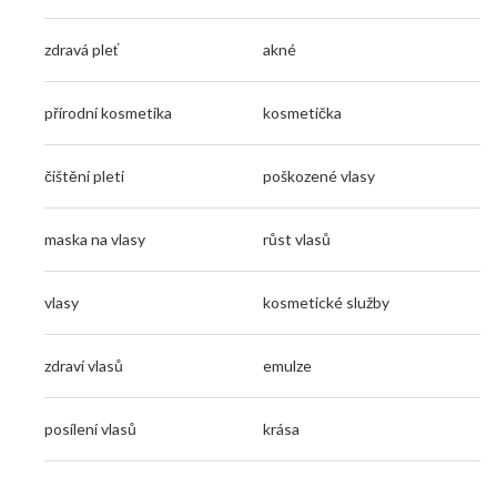
zdravá pleť
akné
přírodní kosmetika
kosmetička
čištění pleti
poškozené vlasy
maska na vlasy
růst vlasů
vlasy
kosmetické služby
zdraví vlasů
emulze
posílení vlasů
krása