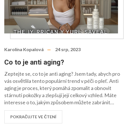
Karolína Kopalová
24 srp, 2023
Co to je anti aging?
Zeptejte se, co to je anti aging? Jsem tady, abych pro
vás osvětlila tento populární trend v péči o pleť. Anti
aging je proces, který pomáhá zpomalit a obnovit
stárnutí pokožky a zlepšují její celkový vzhled. Máte
interesse o to, jakým způsobem můžete zabránit
předčasnému stárnutí a jaké jsou nejnovější anti aging
technologie? Připojte se ke mně a prozkoumejte svět
POKRAČUJTE VE ČTENÍ
anti aging společně.