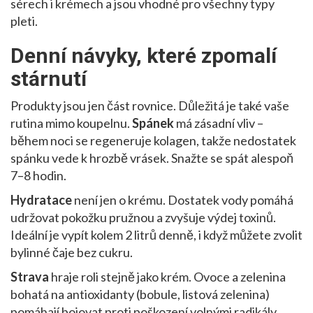
sérech i krémech a jsou vhodné pro všechny typy
pleti.
Den­ní návyky, které zpomalí
stárnutí
Produkty jsou jen část rovnice. Důležitá je také vaše
rutina mimo koupelnu.
Spánek
má zásadní vliv –
během noci se regeneruje kolagen, takže nedostatek
spánku vede k hrozbě vrásek. Snažte se spát alespoň
7–8 hodin.
Hydratace
není jen o krému. Dostatek vody pomáhá
udržovat pokožku pružnou a zvyšuje výdej toxinů.
Ideální je vypít kolem 2 litrů denně, i když můžete zvolit
bylinné čaje bez cukru.
Strava
hraje roli stejně jako krém. Ovoce a zelenina
bohatá na antioxidanty (bobule, listová zelenina)
pomáhají bojovat proti poškození volnými radikály.