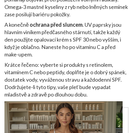
Omega‑3 mastné kyseliny z ryb nebo lněných semínek
zase posilují bariéru pokožky.
A konečně
ochrana před sluncem
. UV paprsky jsou
hlavním viníkem předčasného stárnutí, takže každý
den použijte opalovací krém s SPF 30 nebo vyšším, i
když je oblačno. Naneste ho po vitamínu C a před
make-upem.
Krátce řečeno: vyberte si produkty s retinolem,
vitamínem C nebo peptidy, doplňte je o dobrý spánek,
dostatek vody, vyváženou stravu a každodenní SPF.
Dodržujete-li tyto tipy, vaše pleť bude vypadat
mladistvě a zdravě po dlouhou dobu.