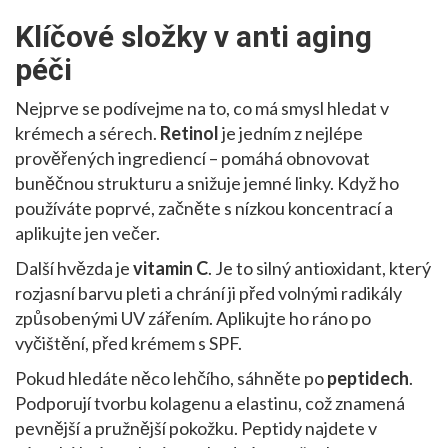
Klíčové složky v anti aging
péči
Nejprve se podívejme na to, co má smysl hledat v
krémech a sérech.
Retinol
je jedním z nejlépe
prověřených ingrediencí – pomáhá obnovovat
buněčnou strukturu a snižuje jemné linky. Když ho
používáte poprvé, začněte s nízkou koncentrací a
aplikujte jen večer.
Další hvězda je
vitamin C
. Je to silný antioxidant, který
rozjasní barvu pleti a chrání ji před volnými radikály
způsobenými UV zářením. Aplikujte ho ráno po
vyčištění, před krémem s SPF.
Pokud hledáte něco lehčího, sáhněte po
peptidech
.
Podporují tvorbu kolagenu a elastinu, což znamená
pevnější a pružnější pokožku. Peptidy najdete v