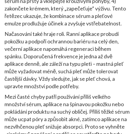
sérum na prsty a vklepejte krouživými pohyby, 4)
zakončete krémem, který „zapečeťuje“ výživu. Tento
řetězec ukazuje, že kombinace sérum a pleťové
emulze prodlužuje účinek a zvyšuje vstřebatelnost.
Načasování také hraje roli. Ranní aplikace probudí
pokožku a podpoří ochrannou bariéru na celý den,
večerní aplikace napomáhá regeneraci během
spánku. Doporučená frekvence je jedna až dvě
aplikace denně, ale záleží na typu pleti – mastná pleť
může vyžadovat méně, suchá pleť může tolerovat
častější dávky. Vždy sledujte, jak se pleť chová, a
upravte množství podle potřeby.
Mezi časté chyby patří používání příliš velkého
množství sérum, aplikace na špinavou pokožku nebo
pokládání produktu na suchý obličej. Příliš těžké sérum
může ucpat póry a způsobit akné, zatímco aplikace na
nezvlhčenou pleť snižuje absorpci. Proto se vyhněte