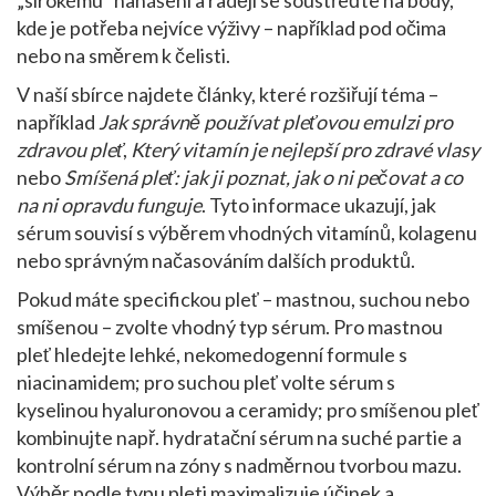
„sirokému“ nanášení a raději se soustřeďte na body,
kde je potřeba nejvíce výživy – například pod očima
nebo na směrem k čelisti.
V naší sbírce najdete články, které rozšiřují téma –
například
Jak správně používat pleťovou emulzi pro
zdravou pleť
,
Který vitamín je nejlepší pro zdravé vlasy
nebo
Smíšená pleť: jak ji poznat, jak o ni pečovat a co
na ni opravdu funguje
. Tyto informace ukazují, jak
sérum souvisí s výběrem vhodných vitamínů, kolagenu
nebo správným načasováním dalších produktů.
Pokud máte specifickou pleť – mastnou, suchou nebo
smíšenou – zvolte vhodný typ sérum. Pro mastnou
pleť hledejte lehké, nekomedogenní formule s
niacinamidem; pro suchou pleť volte sérum s
kyselinou hyaluronovou a ceramidy; pro smíšenou pleť
kombinujte např. hydratační sérum na suché partie a
kontrolní sérum na zóny s nadměrnou tvorbou mazu.
Výběr podle typu pleti maximalizuje účinek a