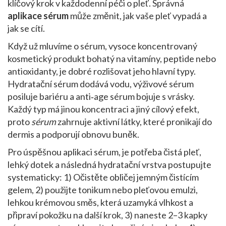
klíčový krok v každodenní péči o pleť.
Správná
aplikace sérum
může změnit, jak vaše pleť vypadá a
jak se cítí.
Když už mluvíme o
sérum
,
vysoce koncentrovaný
kosmetický produkt bohatý na vitamíny, peptide nebo
antioxidanty
, je dobré rozlišovat jeho hlavní typy.
Hydratační sérum dodává vodu, výživové sérum
posiluje bariéru a anti‑age sérum bojuje s vrásky.
Každý typ má jinou koncentraci a jiný cílový efekt,
proto
sérum
zahrnuje aktivní látky, které pronikají do
dermis a podporují obnovu buněk.
Pro úspěšnou
aplikaci sérum
,
je potřeba čistá pleť,
lehký dotek a následná hydratační vrstva
postupujte
systematicky: 1) Očistěte obličej jemným čistícím
gelem, 2) použijte tonikum nebo pleťovou
emulzi
,
lehkou krémovou směs, která uzamyká vlhkost a
připraví pokožku na další krok
, 3) naneste 2–3 kapky