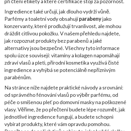
při čtení etikety a které certifikace stojí za pozornost.
Ingredience také určují, jak dlouho vydrží vůně.
Parfémy a toaletní vody obsahují
parabeny
jako
konzervanty, které prodlužují trvanlivost, ale mohou
dráždit citlivou pokožku. V našem přehledu najdete,
jak rozpoznat produkty bez parabenů a jaké
alternativy jsou bezpečné. Všechny tyto informace
spolu úzce souvisejí: vitamíny a kolagen napomáhají
zdraví vlasů a pleti, přírodní kosmetika využívá čisté
ingredience a vyhýbá se potenciálně nepříznivým
parabénům.
Na stránce níže najdete praktické návody a srovnání:
od správného fénování vlasů po výběr parfému, od
péče o smíšenou pleť po domovní masky na poškozené
vlasy. Věříme, že po přečtení budete lépe rozumět, jak
jednotlivé ingredience fungují, a budete schopni
vybírat produkty, které vám opravdu pomohou.