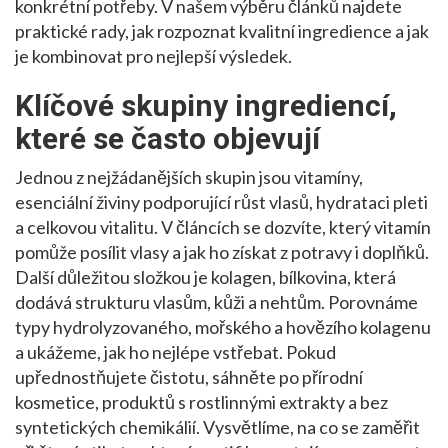
konkrétní potřeby
.
V našem výběru článků najdete
praktické rady, jak rozpoznat kvalitní ingredience a jak
je kombinovat pro nejlepší výsledek.
Klíčové skupiny ingrediencí,
které se často objevují
Jednou z nejžádanějších skupin jsou
vitamíny
,
esenciální živiny podporující růst vlasů, hydrataci pleti
a celkovou vitalitu
. V článcích se dozvíte, který vitamín
pomůže posílit vlasy a jak ho získat z potravy i doplňků.
Další důležitou složkou je
kolagen
,
bílkovina, která
dodává strukturu vlasům, kůži a nehtům
. Porovnáme
typy hydrolyzovaného, mořského a hovězího kolagenu
a ukážeme, jak ho nejlépe vstřebat. Pokud
upřednostňujete čistotu, sáhněte po
přírodní
kosmetice
,
produktů s rostlinnými extrakty a bez
syntetických chemikálií
. Vysvětlíme, na co se zaměřit