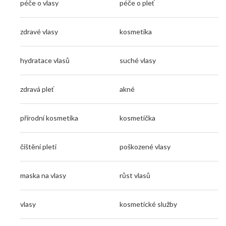
péče o vlasy
péče o pleť
zdravé vlasy
kosmetika
hydratace vlasů
suché vlasy
zdravá pleť
akné
přírodní kosmetika
kosmetička
čištění pleti
poškozené vlasy
maska na vlasy
růst vlasů
vlasy
kosmetické služby