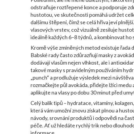
odstraňuje roztřepené konce a podporuje zd
hustotou, ve skutečnosti pomáhá udržet cel
dalšímu štěpení, čímž se celá hříva jeví plnějš
vlasových vrstev, což vizuálně zesiluje hustotu
ideálně každých 6–8 týdnů, a kombinovat ho s
Kromě výše zmíněných metod existuje řada d
Babské rady často zdůrazňují masky z avokád
dodávají vlasům nejen vlhkost, ale i antioxi
takové masky s pravidelným používáním hydr
„punch“ a prodlužuje výsledek mezi návštěv
rozmačkejte půl avokáda, přidejte lžíci medu a 
aplikujte na vlasy po dobu 30 minut před umy
Celý balík tipů – hydratace, vitamíny, kolagen
která vám umožní znovu získat plnou a husto
návody, srovnání produktů i odpovědi na čas
péče. Ať už hledáte rychlý trik nebo dlouho
informace.