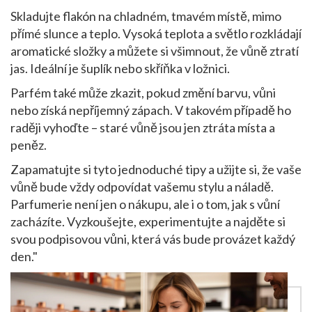
Skladujte flakón na chladném, tmavém místě, mimo
přímé slunce a teplo. Vysoká teplota a světlo rozkládají
aromatické složky a můžete si všimnout, že vůně ztratí
jas. Ideální je šuplík nebo skříňka v ložnici.
Parfém také může zkazit, pokud změní barvu, vůni
nebo získá nepříjemný zápach. V takovém případě ho
raději vyhoďte – staré vůně jsou jen ztráta místa a
peněz.
Zapamatujte si tyto jednoduché tipy a užijte si, že vaše
vůně bude vždy odpovídat vašemu stylu a náladě.
Parfumerie není jen o nákupu, ale i o tom, jak s vůní
zacházíte. Vyzkoušejte, experimentujte a najděte si
svou podpisovou vůni, která vás bude provázet každý
den."