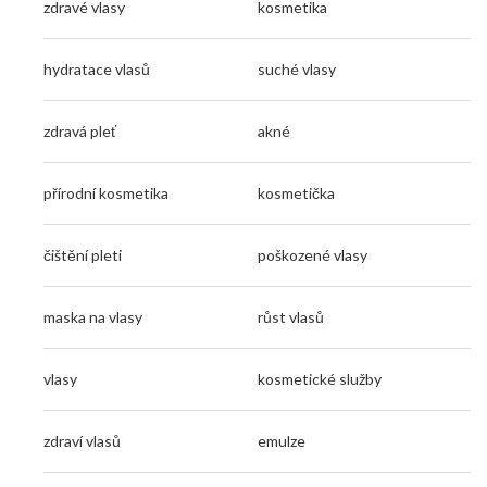
zdravé vlasy
kosmetika
hydratace vlasů
suché vlasy
zdravá pleť
akné
přírodní kosmetika
kosmetička
čištění pleti
poškozené vlasy
maska na vlasy
růst vlasů
vlasy
kosmetické služby
zdraví vlasů
emulze