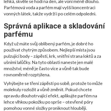
lehká, skvěle se hodí na den, ale voní méně dlouho.
Parfémová voda a parfém mají vyšší koncentraci
vonných látek, takže vydrží i po celém odpoledni.
Správná aplikace a skladování
parfému
Když už máte svůj oblíbený parfém, je dobré ho
používat chytrým způsobem. Nejlepší místa jsou
pulzující body – zápěstí, krk, vnitřní strana loktů a za
ušními lalůčky. Na tyto oblasti naneste jen malé
množství; méně je často více a vůně tak bude
rovnoměrně rozptýlena.
Vyhýbejte se tření zápěstí po sobě, protože to může
molekuly rozložit a vůně změnit. Pokud chcete
opravdu dlouhotrvající efekt, aplikujte parfém na
lehce vlhkou pokožku po sprše – otevřené póry
pomohou vonné složky proniknout hlouběji.