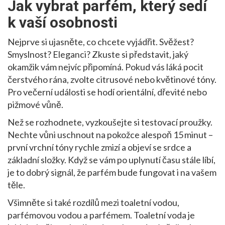
Jak vybrat parfém, který sedí
k vaší osobnosti
Nejprve si ujasněte, co chcete vyjádřit. Svěžest?
Smyslnost? Eleganci? Zkuste si představit, jaký
okamžik vám nejvíc připomíná. Pokud vás láká pocit
čerstvého rána, zvolte citrusové nebo květinové tóny.
Pro večerní události se hodí orientální, dřevité nebo
pižmové vůně.
Než se rozhodnete, vyzkoušejte si testovací proužky.
Nechte vůni uschnout na pokožce alespoň 15 minut –
první vrchní tóny rychle zmizí a objeví se srdce a
základní složky. Když se vám po uplynutí času stále líbí,
je to dobrý signál, že parfém bude fungovat i na vašem
těle.
Všimněte si také rozdílů mezi toaletní vodou,
parfémovou vodou a parfémem. Toaletní voda je