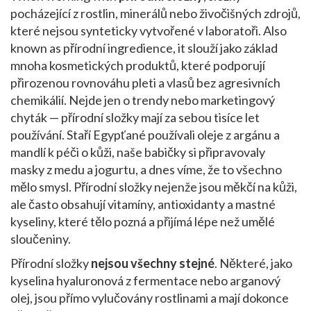
pocházející z rostlin, minerálů nebo živočišných zdrojů,
které nejsou synteticky vytvořené v laboratoři
. Also
known as
přírodní ingredience
, it
slouží jako základ
mnoha kosmetických produktů, které podporují
přirozenou rovnováhu pleti a vlasů bez agresivních
chemikálií
.
Nejde jen o trendy nebo marketingový
chyták — přírodní složky mají za sebou tisíce let
používání. Staří Egypťané používali oleje z argánu a
mandlí k péči o kůži, naše babičky si připravovaly
masky z medu a jogurtu, a dnes víme, že to všechno
mělo smysl. Přírodní složky nejenže jsou měkčí na kůži,
ale často obsahují vitamíny, antioxidanty a mastné
kyseliny, které tělo pozná a přijímá lépe než umělé
sloučeniny.
Přírodní složky
nejsou všechny stejné
. Některé, jako
kyselina hyaluronová z fermentace nebo arganový
olej, jsou přímo vylučovány rostlinami a mají dokonce