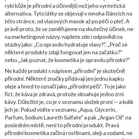
rybí kůže je přírodní a účinnější než jeho syntetická
alternativa. Tyto látky se objevují v mnoha článcích na
této stránce, od vlasových masok až po péči o pleť. A
právě proto, že se zaměřujeme na skutečný účinek, ne
na marketingové názvy, najdete zde i odpovědi na
otázky jako: „Co opravdu hydratuje vlasy?“, „Proč se
některé produkty zdají fungovat jen na začátku?“
nebo „Jak poznat, že kosmetika je opravdu přírodní?“
Ne každý produkt s nápisem „přírodní“ je skutečně
přírodní. Některé značky přidávají jen jednu kapku
oleje a hned to označí jako „přírodní péči“. To je jako
říct, že káva je zdravá, protože obsahuje jedno zrní
kávy. Důležité je, co je v seznamu složek první — a kolik
jich je. Pokud vidíte v seznamu „Aqua, Glycerin,
Parfum, Sodium Laureth Sulfate“ a pak „Argan Oil“ na
posledním místě, není to přírodní produkt. Pravá
přírodní kosmetika začíná rostlinami, oleji a vodami, ne