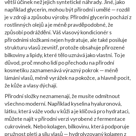
větší účinek než jejich syntetické náhrady. Jiné, jako
například glycerin, mohou být přírodní i umělé — rozdíl
je v zdroji a způsobu výroby. Přírodní glycerin pochází z
rostlinných olejů a je méně pravděpodobné, že
způsobí podráždění. Váš vlasový kondicionér s
přírodními složkami nejen hydratuje, ale také posiluje
strukturu vlasů zevnitř, protože obsahuje přirozené
bílkoviny a lipidy, které tělo uznává jako vlastní. To je
důvod, proč mnoho lidí po přechodu na přírodní
kosmetiku zaznamenává výrazný pokrok — méně
lámání vlasů, méně vyrážek na pokožce, a hlavně pocit,
že kůže a vlasy dýchají.
Přírodní složky neznamenají, že musíte odmítnout
všechno moderní. Například
kyselina hyaluronová
,
látku, která váže vodu v kůži a je klíčová pro hydrataci
,
můžete najít v přírodní verzi vyrobené z fermentace
cukrovinek. Nebo
kolagen
,
bílkovinu, která podporuje
pružnost pleti a sílu vlasů
— hydrolyzovaný kolagen z