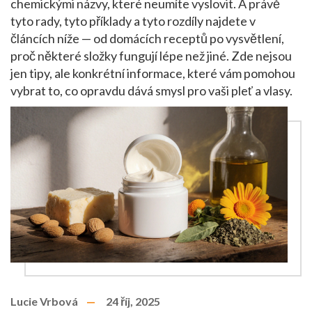
chemickými názvy, které neumíte vyslovit. A právě
tyto rady, tyto příklady a tyto rozdíly najdete v
článcích níže — od domácích receptů po vysvětlení,
proč některé složky fungují lépe než jiné. Zde nejsou
jen tipy, ale konkrétní informace, které vám pomohou
vybrat to, co opravdu dává smysl pro vaši pleť a vlasy.
Lucie Vrbová
24 říj, 2025