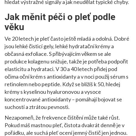
hledat výstražné signály a jak neudělat typické chyby.
Jak měnit péči o pleť podle
věku
Ve 20 letech je pleť často ještě mladá a odolná. Dobré
jsou lehké čisticí gely, lehké hydratační krémy a
občasná exfoliace. S přibývajícím věkem se ale
produkce kolagenu snižuje, takže je potřeba podpořit
elasticitu a hydrataci. V 30 a 40 letech přidej pod
očima oční krém s antioxidanty a v noci použij sérum s
retinolem nebo peptide. Když se blížíš k 50, hledej
krémy s kyselinou hyaluronovou a vysoce
koncentrované antioxidanty – pomáhají bojovat se
suchostí a ztrátou pevnosti.
Nezapomeň, že frekvence čištění může také růst.
Pokud máš mastnou pleť, čistota dvakrát denně je v
pořádku, ale suchá pleť ocení jemný čistič jen jednou.