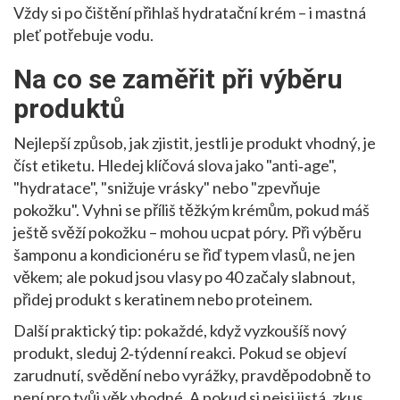
Vždy si po čištění přihlaš hydratační krém – i mastná
pleť potřebuje vodu.
Na co se zaměřit při výběru
produktů
Nejlepší způsob, jak zjistit, jestli je produkt vhodný, je
číst etiketu. Hledej klíčová slova jako "anti‑age",
"hydratace", "snižuje vrásky" nebo "zpevňuje
pokožku". Vyhni se příliš těžkým krémům, pokud máš
ještě svěží pokožku – mohou ucpat póry. Při výběru
šamponu a kondicionéru se řiď typem vlasů, ne jen
věkem; ale pokud jsou vlasy po 40 začaly slabnout,
přidej produkt s keratinem nebo proteinem.
Další praktický tip: pokaždé, když vyzkoušíš nový
produkt, sleduj 2‑týdenní reakci. Pokud se objeví
zarudnutí, svědění nebo vyrážky, pravděpodobně to
není pro tvůj věk vhodné. A pokud si nejsi jistá, zkus