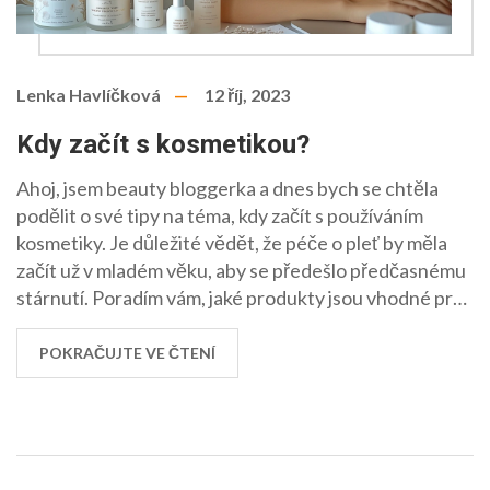
Lenka Havlíčková
12 říj, 2023
Kdy začít s kosmetikou?
Ahoj, jsem beauty bloggerka a dnes bych se chtěla
podělit o své tipy na téma, kdy začít s používáním
kosmetiky. Je důležité vědět, že péče o pleť by měla
začít už v mladém věku, aby se předešlo předčasnému
stárnutí. Poradím vám, jaké produkty jsou vhodné pro
začátek a kdy je ideální doba pro zahájení používání
jednotlivých typů kosmetiky. Zapomeňte na mýty a
POKRAČUJTE VE ČTENÍ
pojďme na to spolu objevit tajemství mladistvého
vzhledu.