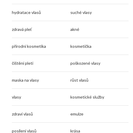
hydratace vlasů
suché vlasy
zdravá pleť
akné
přírodní kosmetika
kosmetička
čištění pleti
poškozené vlasy
maska na vlasy
růst vlasů
vlasy
kosmetické služby
zdraví vlasů
emulze
posílení vlasů
krása