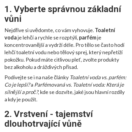
1. Vyberte správnou základní
vůni
Nejdříve si uvědomte, co vám vyhovuje.
Toaletní
voda
je lehčí a rychle se rozptýlí,
parfém
je
koncentrovanější a vydrží déle. Pro tělo se často hodí
lehčí toaletní vodu nebo tělový sprej, který nepřetíží
pokožku. Pokud máte citlivou pleť, zvolte produkty
bez alkoholu a dráždivých přísad.
Podívejte se i na naše články
Toaletní voda vs. parfém:
Co je lepší?
a
Parfémovaná vs. Toaletní voda: Která je
silnější a proč?
, kde se dozvíte, jaké jsou hlavní rozdíly
a kdy je použít.
2. Vrstvení - tajemství
dlouhotrvající vůně