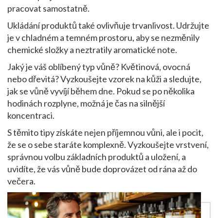
pracovat samostatně.
Ukládání produktů také ovlivňuje trvanlivost. Udržujte
je v chladném a temném prostoru, aby se nezměnily
chemické složky a neztratily aromatické note.
Jaký je váš oblíbený typ vůně? Květinová, ovocná
nebo dřevitá? Vyzkoušejte vzorek na kůži a sledujte,
jak se vůně vyvíjí během dne. Pokud se po několika
hodinách rozplyne, možná je čas na silnější
koncentraci.
S těmito tipy získáte nejen příjemnou vůni, ale i pocit,
že se o sebe staráte komplexně. Vyzkoušejte vrstvení,
správnou volbu základních produktů a uložení, a
uvidíte, že vás vůně bude doprovázet od rána až do
večera.