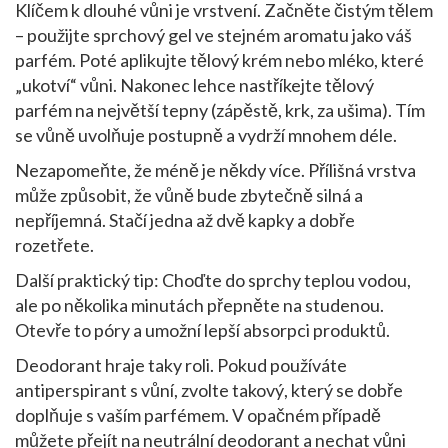
Klíčem k dlouhé vůni je vrstvení. Začněte čistým tělem
– použijte sprchový gel ve stejném aromatu jako váš
parfém. Poté aplikujte tělový krém nebo mléko, které
„ukotví“ vůni. Nakonec lehce nastříkejte tělový
parfém na největší tepny (zápěstě, krk, za ušima). Tím
se vůně uvolňuje postupně a vydrží mnohem déle.
Nezapomeňte, že méně je někdy více. Přílišná vrstva
může způsobit, že vůně bude zbytečně silná a
nepříjemná. Stačí jedna až dvě kapky a dobře
rozetřete.
Další praktický tip: Choďte do sprchy teplou vodou,
ale po několika minutách přepněte na studenou.
Otevře to póry a umožní lepší absorpci produktů.
Deodorant hraje taky roli. Pokud používáte
antiperspirant s vůní, zvolte takový, který se dobře
doplňuje s vaším parfémem. V opačném případě
můžete přejít na neutrální deodorant a nechat vůni