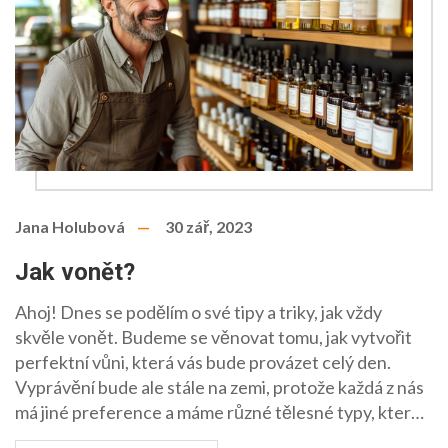
Jana Holubová
30 zář, 2023
Jak vonět?
Ahoj! Dnes se podělím o své tipy a triky, jak vždy
skvěle vonět. Budeme se věnovat tomu, jak vytvořit
perfektní vůni, která vás bude provázet celý den.
Vyprávění bude ale stále na zemi, protože každá z nás
má jiné preference a máme různé tělesné typy, které
ovlivňují naši osobní vůni. Takže pojďme na to a