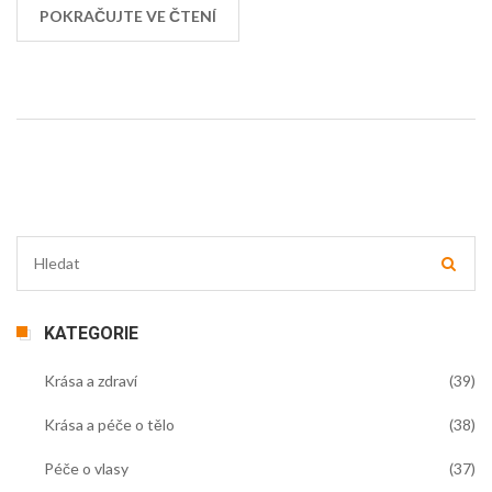
objevme tajemství příjemné vůně!
POKRAČUJTE VE ČTENÍ
KATEGORIE
Krása a zdraví
(39)
Krása a péče o tělo
(38)
Péče o vlasy
(37)