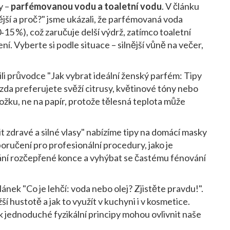
y –
parfémovanou vodu a toaletní vodu
. V článku
ější a proč?" jsme ukázali, že parfémovaná voda
15 %), což zaručuje delší výdrž, zatímco toaletní
ní. Vyberte si podle situace – silnější vůně na večer,
vili průvodce "Jak vybrat ideální ženský parfém: Tipy
, zda preferujete svěží citrusy, květinové tóny nebo
ožku, ne na papír, protože tělesná teplota může
it zdravé a silné vlasy" nabízíme tipy na domácí masky
oručení pro profesionální procedury, jako je
íhání rozčepřené konce a vyhýbat se častému fénování
lánek "Co je lehčí: voda nebo olej? Zjistěte pravdu!".
ší hustotě a jak to využít v kuchyni i v kosmetice.
k jednoduché fyzikální principy mohou ovlivnit naše