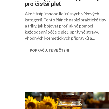
pro čistší pleť
Akné trápí mnoho lidí různých věkových
kategorií. Tento článek nabízí praktické tipy
a triky, jak bojovat proti akné pomocí
každodenní péče o pleť, správné stravy,
vhodných kosmetických přípravků a
životního stylu. Přečtěte si, jak se zbavit
nepříjemností spojených s akné a zlepšit tak
POKRAČUJTE VE ČTENÍ
vzhled své pleti.