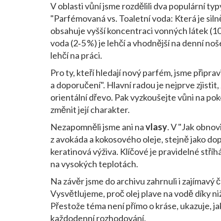
V oblasti vůní jsme rozdělili dva populární typ
"Parfémovaná vs. Toaletní voda: Která je siln
obsahuje vyšší koncentraci vonných látek (10‑
voda (2‑5 %) je lehčí a vhodnější na denní noše
lehčí na práci.
Pro ty, kteří hledají nový parfém, jsme připra
a doporučení". Hlavní radou je nejprve zjistit
orientální dřevo. Pak vyzkoušejte vůni na pok
změnit její charakter.
Nezapomněli jsme ani na
vlasy
. V "Jak obnov
z avokáda a kokosového oleje, stejně jako dop
keratinová výživa. Klíčové je pravidelné stř
na vysokých teplotách.
Na závěr jsme do archivu zahrnuli i zajímavý č
Vysvětlujeme, proč olej plave na vodě díky niž
Přestože téma není přímo o kráse, ukazuje, ja
každodenní rozhodování.