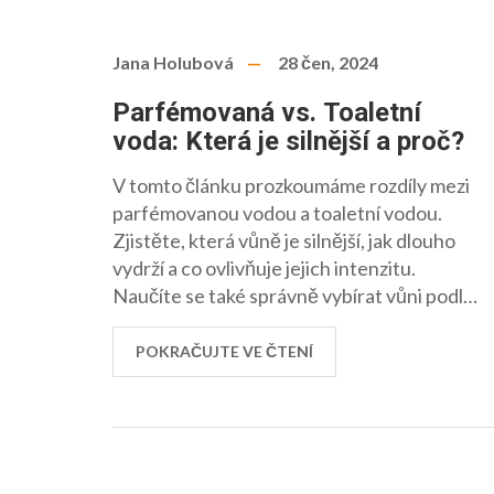
Jana Holubová
28 čen, 2024
Parfémovaná vs. Toaletní
voda: Která je silnější a proč?
V tomto článku prozkoumáme rozdíly mezi
parfémovanou vodou a toaletní vodou.
Zjistěte, která vůně je silnější, jak dlouho
vydrží a co ovlivňuje jejich intenzitu.
Naučíte se také správně vybírat vůni podle
svých preferencí a příležitosti.
POKRAČUJTE VE ČTENÍ