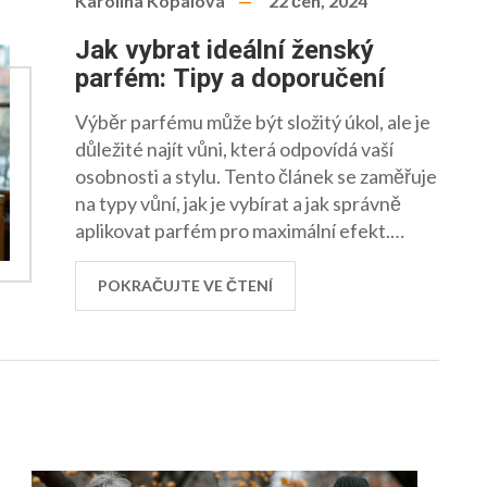
Karolína Kopalová
22 čen, 2024
Jak vybrat ideální ženský
parfém: Tipy a doporučení
Výběr parfému může být složitý úkol, ale je
důležité najít vůni, která odpovídá vaší
osobnosti a stylu. Tento článek se zaměřuje
na typy vůní, jak je vybírat a jak správně
aplikovat parfém pro maximální efekt.
Nabízíme užitečné tipy a zajímavé
informace, které vám pomohou při výběru
POKRAČUJTE VE ČTENÍ
ideálního parfému.