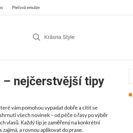
as
Pleťová emulze
– nejčerstvější tipy
které vám pomohou vypadat dobře a cítit se
shrnutí všech novinek – od péče o řasy po výběr
ých vlasů. Každý tip je zaměřený na konkrétní
s zajímá, a rovnou aplikovat do praxe.