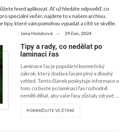
můžete hned aplikovat. Ať už hledáte odpověď, co
 pro speciální večer, najdete to v našem archivu.
e tipy, které vám pomohou vypadat a cítit se skvěle.
Jana Holubová
29 čen, 2024
Tipy a rady, co nedělat po
laminaci řas
Laminace řas je populární kosmetický
zákrok, který dodává řasám plný a dlouhý
vzhled. Tento článek poskytuje informace o
tom, co byste po laminaci řas rozhodně
neměli dělat, aby vaše řasy zůstaly zdravé a
krásné. Naučíte se praktická doporučení a
tipy, jak se o vaše řasy správně starat po
POKRAČUJTE VE ČTENÍ
tomto zákroku.