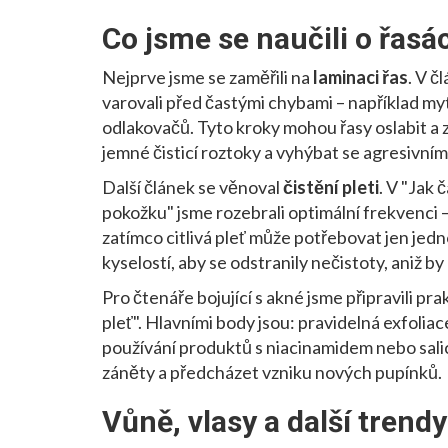
Co jsme se naučili o řasác
Nejprve jsme se zaměřili na
laminaci řas
. V č
varovali před častými chybami – například m
odlakovačů. Tyto kroky mohou řasy oslabit a
jemné čisticí roztoky a vyhýbat se agresivn
Další článek se věnoval
čistění pleti
. V "Jak 
pokožku" jsme rozebrali optimální frekvenci – 
zatímco citlivá pleť může potřebovat jen je
kyselostí, aby se odstranily nečistoty, aniž b
Pro čtenáře bojující s akné jsme připravili pra
pleť". Hlavními body jsou: pravidelná exfoliac
používání produktů s niacinamidem nebo sali
záněty a předcházet vzniku nových pupínků.
Vůně, vlasy a další trendy