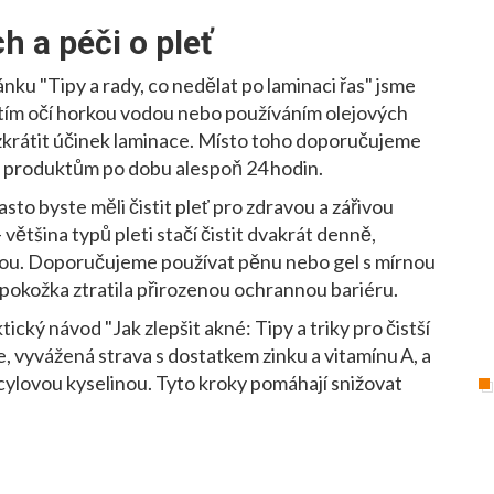
h a péči o pleť
lánku "Tipy a rady, co nedělat po laminaci řas" jsme
ytím očí horkou vodou nebo používáním olejových
 zkrátit účinek laminace. Místo toho doporučujeme
ím produktům po dobu alespoň 24 hodin.
často byste měli čistit pleť pro zdravou a zářivou
většina typů pleti stačí čistit dvakrát denně,
dnou. Doporučujeme používat pěnu nebo gel s mírnou
y pokožka ztratila přirozenou ochrannou bariéru.
ktický návod "Jak zlepšit akné: Tipy a triky pro čistší
e, vyvážená strava s dostatkem zinku a vitamínu A, a
cylovou kyselinou. Tyto kroky pomáhají snižovat