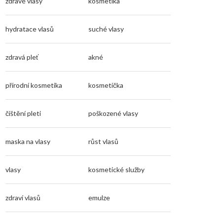
zdravé vlasy
kosmetika
hydratace vlasů
suché vlasy
zdravá pleť
akné
přírodní kosmetika
kosmetička
čištění pleti
poškozené vlasy
maska na vlasy
růst vlasů
vlasy
kosmetické služby
zdraví vlasů
emulze