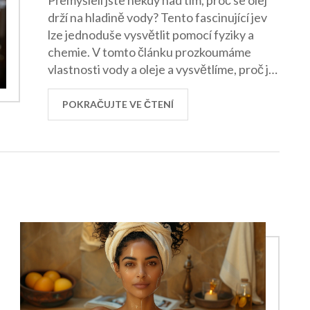
Přemýšleli jste někdy nad tím, proč se olej
drží na hladině vody? Tento fascinující jev
lze jednoduše vysvětlit pomocí fyziky a
chemie. V tomto článku prozkoumáme
vlastnosti vody a oleje a vysvětlíme, proč je
olej lehčí než voda. Kromě toho se také
dozvíte několik praktických tipů, jak tyto
POKRAČUJTE VE ČTENÍ
znalosti využít v každodenním životě.