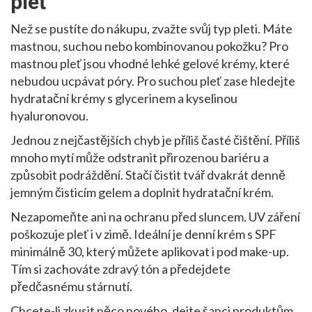
pleť
Než se pustíte do nákupu, zvažte svůj typ pleti. Máte
mastnou, suchou nebo kombinovanou pokožku? Pro
mastnou pleť jsou vhodné lehké gelové krémy, které
nebudou ucpávat póry. Pro suchou pleť zase hledejte
hydratační krémy s glycerinem a kyselinou
hyaluronovou.
Jednou z nejčastějších chyb je příliš časté čištění. Příliš
mnoho mytí může odstranit přirozenou bariéru a
způsobit podráždění. Stačí čistit tvář dvakrát denně
jemným čisticím gelem a doplnit hydratační krém.
Nezapomeňte ani na ochranu před sluncem. UV záření
poškozuje pleť i v zimě. Ideální je denní krém s SPF
minimálně 30, který můžete aplikovat i pod make-up.
Tím si zachováte zdravý tón a předejdete
předčasnému stárnutí.
Chcete-li zkusit něco nového, dejte šanci produktům,