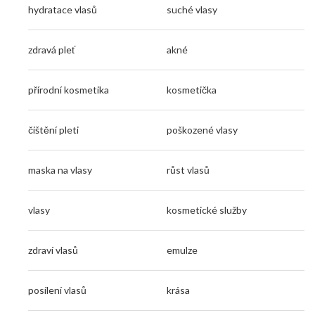
hydratace vlasů
suché vlasy
zdravá pleť
akné
přírodní kosmetika
kosmetička
čištění pleti
poškozené vlasy
maska na vlasy
růst vlasů
vlasy
kosmetické služby
zdraví vlasů
emulze
posílení vlasů
krása