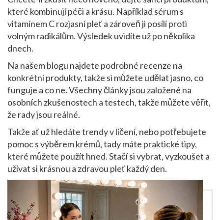
které kombinují péči a krásu. Například sérum s
vitamínem C rozjasní pleť a zároveň ji posílí proti
volným radikálům. Výsledek uvidíte už po několika
dnech.
Na našem blogu najdete podrobné recenze na
konkrétní produkty, takže si můžete udělat jasno, co
funguje a co ne. Všechny články jsou založené na
osobních zkušenostech a testech, takže můžete věřit,
že rady jsou reálné.
Takže ať už hledáte trendy v líčení, nebo potřebujete
pomoc s výběrem krémů, tady máte praktické tipy,
které můžete použít hned. Stačí si vybrat, vyzkoušet a
užívat si krásnou a zdravou pleť každý den.