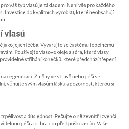
ro váš typ vlasů je základem. Není vše pro každého
. Investice do kvalitních výrobků, které neobsahují
tí.
í vlasů
té jako jejich léčba. Vyvarujte se častému tepelnému
vám. Používejte vlasové oleje a séra, které vlasy
 pravidelné stříhání konečků, které předchází třepení
as na regeneraci. Změny ve stravě nebo péči se
dní, věnujte svým vlasům lásku a pozornost, kterou si
 trpělivost a důslednost. Pečujte o ně zevnitř i zvenčí
ravidelnou péčí a ochranou před poškozením. Vaše