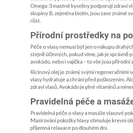
Omega-3 mastné kyseliny podporují zdraví vlas
skupiny B, zejména biotin, jsou zase známé sv
růst.
Přírodní prostředky na po
Péče o vlasy nemusí být jen o nákupu drahý
stejně účinných, pokud víme, jak je správně po
avokádo, nebo i vajíčka – to vše jsou přírodní 
Ricinový olej je známý svými regeneračními 
vlasy hydratuje a chrání před poškozením. Al
zdraví vlasů. Avokádo je plné vitamínů a minerál
Pravidelná péče a masáž
Pravidelná péče o vlasy a masáže vlasové pok
Masírování pokožky hlavy stimuluje krevní ob
příjemná relaxace po dlouhém dni.