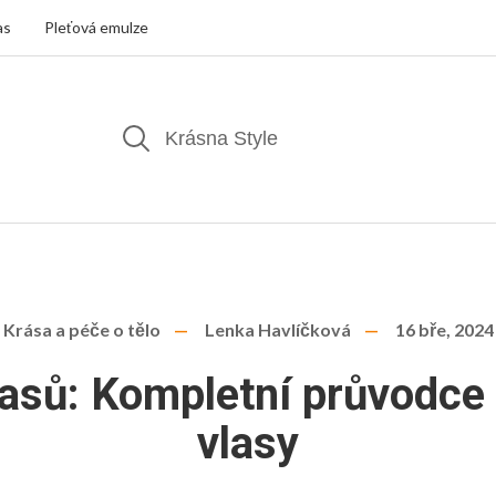
as
Pleťová emulze
Krása a péče o tělo
Lenka Havlíčková
16 bře, 2024
lasů: Kompletní průvodce 
vlasy