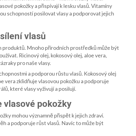
ové pokožky a přispívají k lesku vlasů. Vitamíny
ou schopností posilovat vlasy a podporovat jejich
sílení vlasů
ch produktů. Mnoho přírodních prostředků může být
užívat. Ricinový olej, kokosový olej, aloe vera,
zázraky pro naše vlasy.
schopnostmi a podporou růstu vlasů. Kokosový olej
oe vera zklidňuje vlasovou pokožku a podporuje
ů, které vlasy vyživují a posilují.
e vlasové pokožky
ožky mohou významně přispět k jejich zdraví.
ěh a podporuje růst vlasů. Navíc to může být