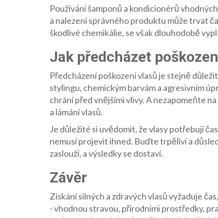
Používání šamponů a kondicionérů vhodných p
a nalezení správného produktu může trvat čas
škodlivé chemikálie, se však dlouhodobě vypla
Jak předcházet poškozen
Předcházení poškození vlasů je stejně důleži
stylingu, chemickým barvám a agresivním úpra
chrání před vnějšími vlivy. A nezapomeňte na
a lámání vlasů.
Je důležité si uvědomit, že vlasy potřebují č
nemusí projevit ihned. Buďte trpěliví a důsle
zaslouží, a výsledky se dostaví.
Závěr
Získání silných a zdravých vlasů vyžaduje čas,
- vhodnou stravou, přírodními prostředky, p