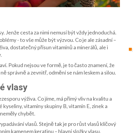
sy. Jenže cesta za nimi nemusí být vždy jednoduchá.
oblémy - to vše může být výzvou. Co je ale zásadní –
živa, dostatečný přísun vitamínů a minerálů, ale i
.
raví. Pokud nejsou ve formě, je to často znamení, že
ně správně a zevnitř, odmění se nám leskem a silou.
é vlasy
zesporu výživa. Co jíme, má přímý vliv na kvalitu a
 kyseliny, vitamíny skupiny B, vitamín E, zinek a
vě neměly chybět.
padávání vlasů. Stejně tak je pro růst vlasů klíčový
bním kamenem keratinu – hlavní složky vlasu.