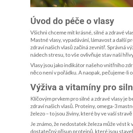
Úvod do péče o vlasy
Všichni chceme mít krásné, silné a zdravé vla
Mastné vlasy, vypadávání, lámavost a další pr
zdraví našich vlasů začíná zevnitř. Správná vý
nádech stresu, to vše ovlivňuje stav naší hřívy
Vlasy jsou jako indikátor našeho vnitřního zd
něco není v pořádku. A naopak, pečujeme-li o 
Výživa a vitamíny pro siln
Klíčovým prvkem pro silné a zdravé vlasy je be
zdraví našich vlasů. Proteiny, omega-3 mastné
železo – to jsou živiny, které by ve vaší stra
Je známo, že nedostatek železa může vést k vy
dostatečný přísun proteinů, které jsou stave