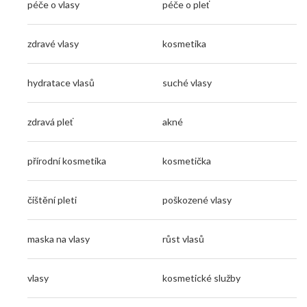
péče o vlasy
péče o pleť
zdravé vlasy
kosmetika
hydratace vlasů
suché vlasy
zdravá pleť
akné
přírodní kosmetika
kosmetička
čištění pleti
poškozené vlasy
maska na vlasy
růst vlasů
vlasy
kosmetické služby