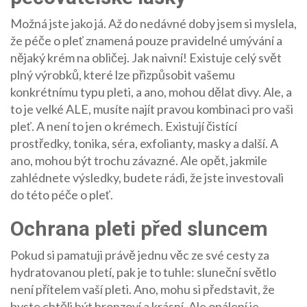
Možná jste jako já. Až do nedávné doby jsem si myslela,
že péče o pleť znamená pouze pravidelné umývání a
nějaký krém na obličej. Jak naivní! Existuje celý svět
plný výrobků, které lze přizpůsobit vašemu
konkrétnímu typu pleti, a ano, mohou dělat divy. Ale, a
to je velké ALE, musíte najít pravou kombinaci pro vaši
pleť. A není to jen o krémech. Existují čistící
prostředky, tonika, séra, exfolianty, masky a další. A
ano, mohou být trochu závazné. Ale opět, jakmile
zahlédnete výsledky, budete rádi, že jste investovali
do této péče o pleť.
Ochrana pleti před sluncem
Pokud si pamatuji právě jednu věc ze své cesty za
hydratovanou pletí, pak je to tuhle: sluneční světlo
není přítelem vaší pleti. Ano, mohu si představit, že
byste chtěli být bronzoví a krásní. Ale opálení je