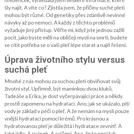
hřebenček, vyhledala jsem veškeré informace, které
šly najít. A víte co? Zjistila jsem, že příčiny suché pleti
mohou být různé. Od genetiky přes zdánlivě nevinné
návyky až po nemoci. A každý z těchto problémů
vyžaduje jiný přístup. Věřte mi, když jste jednou zažili
pocit, jako byste měli na obličeji myslí na smrti, budete
se cítit potřeba se o vaši pleť lépe starat a najít řešení.
Úprava životního stylu versus
suchá pleť
Mnohé z nás mohou za suchou pletí obviňovat svůj
životní styl. Upřímně, být maminkou dvou kluků,
Tadeáše a Erika, je dost vyčerpávající práce a někdy
prostě zapomenu na hydrataci. Ano, jak se ukázalo, pití
vody je základ v péči o pleť. A že nemám na mysli pouze
vnější hydrataci pomocí krémů. Pro krásnou a
hydratovanou pleť je důležitá i hydratace zevnitř. A
také jídlo. A spánek. A cvičení. Ano, že to není tak