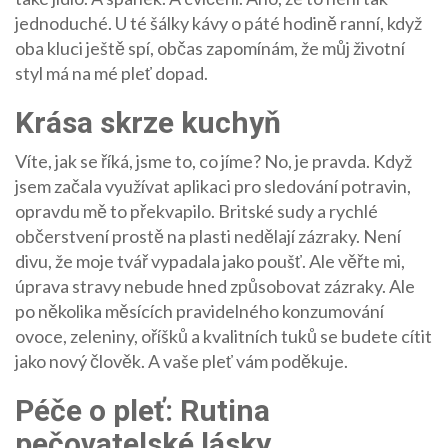
jednoduché. U té šálky kávy o páté hodině ranní, když
oba kluci ještě spí, občas zapomínám, že můj životní
styl má na mé pleť dopad.
Krása skrze kuchyň
Víte, jak se říká, jsme to, co jíme? No, je pravda. Když
jsem začala využívat aplikaci pro sledování potravin,
opravdu mě to překvapilo. Britské sudy a rychlé
občerstvení prostě na plasti nedělají zázraky. Není
divu, že moje tvář vypadala jako poušť. Ale věřte mi,
úprava stravy nebude hned způsobovat zázraky. Ale
po několika měsících pravidelného konzumování
ovoce, zeleniny, oříšků a kvalitních tuků se budete cítit
jako nový člověk. A vaše pleť vám poděkuje.
Péče o pleť: Rutina
pečovatelské lásky