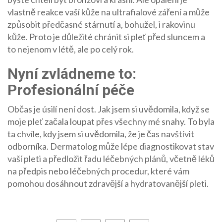
vlastně reakce vaší kůže na ultrafialové záření a může
způsobit předčasné stárnutí a, bohužel, i rakovinu
kůže. Proto je důležité chránit si pleť před sluncem a
to nejenom v létě, ale po celý rok.
Nyní zvládneme to:
Profesionální péče
Občas je úsilí není dost. Jak jsem si uvědomila, když se
moje pleť začala loupat přes všechny mé snahy. To byla
ta chvíle, kdy jsem si uvědomila, že je čas navštívit
odborníka. Dermatolog může lépe diagnostikovat stav
vaší pleti a předložit řadu léčebných plánů, včetně léků
na předpis nebo léčebných procedur, které vám
pomohou dosáhnout zdravější a hydratovanější pleti.