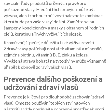
speciální řady produktů určených právě pro
poškozené vlasy. Hledání těch pravých může být
výzvou, ale s trochou trpělivosti naleznete kombinaci,
která bude pro vaše vlasy ideální. Zaměřte se na
šampony, kondicionéry a masky s obsahem přírodních
olejů, keratinu a jiných vyživujících složek.
Kromě vnější péče je důležitá také výživa zevnitř.
Zdravé vlasy potřebují dostatek vitamínů a minerálů,
zejména biotinu, vitamínů B, E, zinku a železa.
Vyvážená strava bohatá na tyto živiny může významně
přispět k obnově zdraví vašich vlasů.
Prevence dalšího poškození a
udržování zdraví vlasů
Prevence je klíčová pro dlouhodobé zachování zdraví
vlasů. Omezte používání teplých stylingových
nástrojů a vždy používejte ochranný prostředek proti