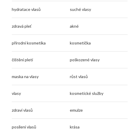
hydratace vlasů
suché vlasy
zdravá pleť
akné
přírodní kosmetika
kosmetička
čištění pleti
poškozené vlasy
maska na vlasy
růst vlasů
vlasy
kosmetické služby
zdraví vlasů
emulze
posílení vlasů
krása