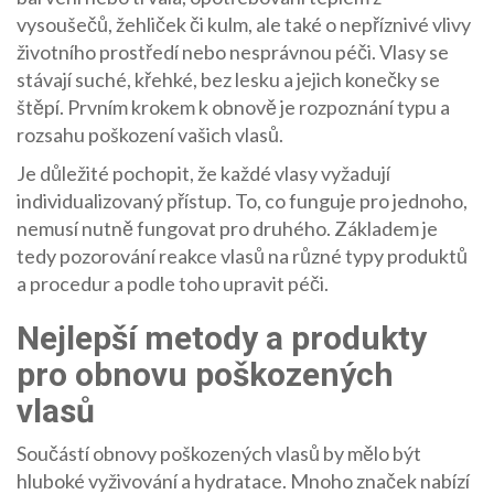
vysoušečů, žehliček či kulm, ale také o nepříznivé vlivy
životního prostředí nebo nesprávnou péči. Vlasy se
stávají suché, křehké, bez lesku a jejich konečky se
štěpí. Prvním krokem k obnově je rozpoznání typu a
rozsahu poškození vašich vlasů.
Je důležité pochopit, že každé vlasy vyžadují
individualizovaný přístup. To, co funguje pro jednoho,
nemusí nutně fungovat pro druhého. Základem je
tedy pozorování reakce vlasů na různé typy produktů
a procedur a podle toho upravit péči.
Nejlepší metody a produkty
pro obnovu poškozených
vlasů
Součástí obnovy poškozených vlasů by mělo být
hluboké vyživování a hydratace. Mnoho značek nabízí