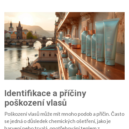
Identifikace a příčiny
poškození vlasů
Poškození vlasů může mít mnoho podob a příčin. Často
se jedná o důsledek chemických ošetření, jako je
barvení nebo trvalá, opotřebování teplem z