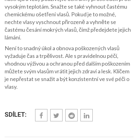
vysokým teplotám. Snažte se také vyhnout častému
chemickému ošetření vlasů. Pokud je to možné,
nechte vlasy vyschnout přirozeně a vyhněte se
častému česání mokrých vlasů, čímž předejdete jejich
lámání.
Není to snadný úkol a obnova poškozených vlasů
vyžaduje čas a trpělivost. Ale s pravidelnou péčí,
vhodnou výživou a ochranou před dalším poškozením
můžete svým vlasům vrátit jejich zdraví a lesk. Klíčem
je nepřestat se snažit a být konzistentní ve své péči o
vlasy.
SDÍLET: