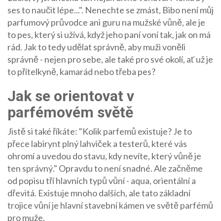
ses to naučit lépe...". Nenechte se zmást, Bibo není můj
parfumový průvodce ani guru na mužské vůně, ale je
to pes, který si užívá, když jeho paní voní tak, jak on má
rád. Jak to tedy udělat správně, aby muži voněli
správně - nejen pro sebe, ale také pro své okolí, ať už je
to přítelkyně, kamarád nebo třeba pes?
Jak se orientovat v
parfémovém světě
Jistě si také říkáte: "Kolik parfemů existuje? Je to
přece labirynt plný lahviček a testerů, které vás
ohromí a uvedou do stavu, kdy nevíte, který vůně je
ten správný." Opravdu to není snadné. Ale začněme
od popisu tří hlavních typů vůní - aqua, orientální a
dřevitá. Existuje mnoho dalších, ale tato základní
trojice vůní je hlavní stavební kámen ve světě parfémů
pro muže.