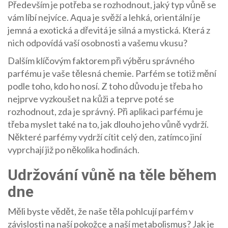
Především je potřeba se rozhodnout, jaký typ vůně se
vám líbí nejvíce. Aqua je svěží a lehká, orientální je
jemná a exotická a dřevitá je silná a mystická. Která z
nich odpovídá vaší osobnosti a vašemu vkusu?
Dalším klíčovým faktorem při výběru správného
parfému je vaše tělesná chemie. Parfém se totiž mění
podle toho, kdo ho nosí. Z toho důvodu je třeba ho
nejprve vyzkoušet na kůži a teprve poté se
rozhodnout, zda je správný. Při aplikaci parfému je
třeba myslet také na to, jak dlouho jeho vůně vydrží.
Některé parfémy vydrží cítit celý den, zatímco jiní
vyprchají již po několika hodinách.
Udržování vůně na těle během
dne
Měli byste vědět, že naše těla pohlcují parfém v
závislosti na naší pokožce a naší metabolismus? Jak je