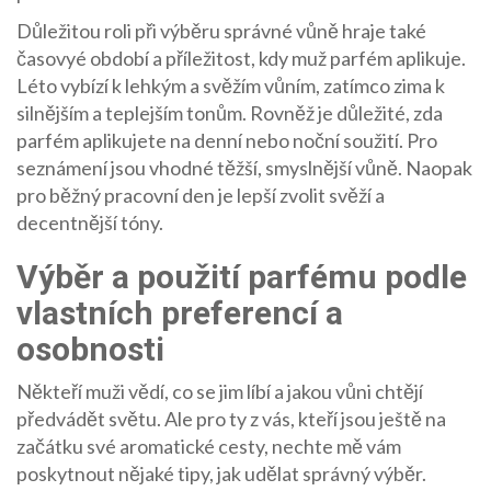
Důležitou roli při výběru správné vůně hraje také
časovyé období a příležitost, kdy muž parfém aplikuje.
Léto vybízí k lehkým a svěžím vůním, zatímco zima k
silnějším a teplejším tonům. Rovněž je důležité, zda
parfém aplikujete na denní nebo noční soužití. Pro
seznámení jsou vhodné těžší, smyslnější vůně. Naopak
pro běžný pracovní den je lepší zvolit svěží a
decentnější tóny.
Výběr a použití parfému podle
vlastních preferencí a
osobnosti
Někteří muži vědí, co se jim líbí a jakou vůni chtějí
předvádět světu. Ale pro ty z vás, kteří jsou ještě na
začátku své aromatické cesty, nechte mě vám
poskytnout nějaké tipy, jak udělat správný výběr.