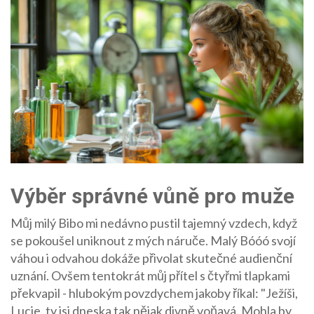
Výběr správné vůně pro muže
Můj milý Bibo mi nedávno pustil tajemný vzdech, když
se pokoušel uniknout z mých náruče. Malý Bóóó svojí
váhou i odvahou dokáže přivolat skutečné audienční
uznání. Ovšem tentokrát můj přítel s čtyřmi tlapkami
překvapil - hlubokým povzdychem jakoby říkal: "Ježíši,
Lucie, ty jsi dneska tak nějak divně voňavá. Mohla by