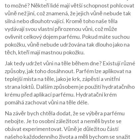
to možné? Někteří lidé mají větší schopnost pohlcovat
vůně než jiní, což znamená, že jejich vůně nebude tak
silná nebo dlouhotrvající. Kromě toho naše těla
vydávají svou vlastní přirozenou vůni, což může
ovlivnit celkový dojem parfému. Pokud máte suchou
pokožku, vůně nebude udržována tak dlouho jako na
těch, kteří mají mastnou pokožku.
Jak tedy udržet vůni na těle během dne? Existují různé
způsoby, jak toho dosáhnout. Parfém lze aplikovat na
teplejší místa na těle, jako je krk, zápěstí a vnitřní
strana loktů. Dalším způsobem je použití hydratačního
krému před aplikací parfému. Hydratační krém
pomáhá zachovat vůni na těle déle.
Na závěr bych chtěla dodat, že se výběra parfému
nebojte. Je to osobní záležitost a neměli byste se
obávat experimentovat. Vůně je důležitou částí
našeho každodenního života a měli bychom se snažit