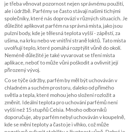
je třeba věnovat pozornost nejen správnému použití,
ale i údržbě. Parfémy se často stávají našimi tichými
společníky, které nás doprovází v různých situacích. Je
důležité aplikovat parfém na správná místa, jako jsou
pulzní body, kde je tělesná teplota vyšší - zápěstí, za
ušima, na krku nebo ve vnitřní straně loktů. Tato místa
uvolňují teplo, které pomáhá rozptýlit vůně do okolí.
Neméně důležité je také vyvarovat se tření místa
aplikace, neboť to může vůni poškodit a ovlivnit její
přirozený vývoj.
Co se týče údržby, parfém by měl být uchováván v
chladném a suchém prostoru, daleko od přímého
světla a tepla, které mohou jeho složení rozložit a
změnit. Ideální teplota pro uchování parfémů není
vyšší než 15 stupňů Celsia. Mnoho odborníků
doporučuje, aby parfém nebyl uchováván v koupelně,
kde se mění teploty a často je i vlhko, což může
negativně ovlivnit stabilitu a životnost vůně. Dobré je