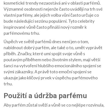
kosmetické trendy nezaostává ani v oblasti parfémů.
Významné osobnosti nejenže často uvádějí na trh své
vlastní parfémy, ale jejich volba vůní často určuje co
bude následující sezónu populární. Tyto celebrity
inspirované vůně často přináší nový rozměr k
parfémovému trhu.
Úspěch ve světě parfémů dnes není jen o tom,
nabídnout dobrý parfém, ale také o to, umět vyprávět
příběh. Značky, které umí spojit svoje vůně s
poutavým příběhem nebo životním stylem, mají větší
šanci na vytvoření hlubšího emocionálního spojení se
svými zákazníky. A právě toto emoční spojení se
ukazuje jako klíčový prvek v úspěchu parfémového
trhu.
Použití a údržba parfému
Aby parfém zůstal svěží a vůně se co nejlépe rozvinula,