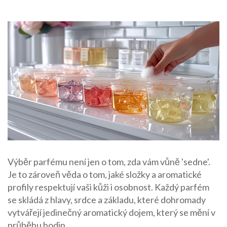
Výběr parfému není jen o tom, zda vám vůně 'sedne'.
Je to zároveň věda o tom, jaké složky a aromatické
profily respektují vaši kůži i osobnost. Každý parfém
se skládá z hlavy, srdce a základu, které dohromady
vytvářejí jedinečný aromatický dojem, který se mění v
průběhu hodin.