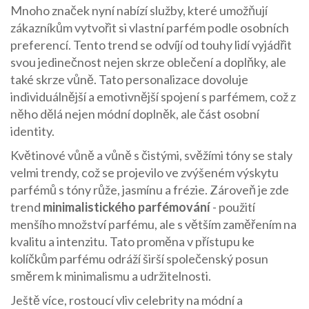
Mnoho značek nyní nabízí služby, které umožňují
zákazníkům vytvořit si vlastní parfém podle osobních
preferencí. Tento trend se odvíjí od touhy lidí vyjádřit
svou jedinečnost nejen skrze oblečení a doplňky, ale
také skrze vůně. Tato personalizace dovoluje
individuálnější a emotivnější spojení s parfémem, což z
něho dělá nejen módní doplněk, ale část osobní
identity.
Květinové vůně a vůně s čistými, svěžími tóny se staly
velmi trendy, což se projevilo ve zvýšeném výskytu
parfémů s tóny růže, jasmínu a frézie. Zároveň je zde
trend
minimalistického parfémování
- použití
menšího množství parfému, ale s větším zaměřením na
kvalitu a intenzitu. Tato proměna v přístupu ke
kolíčkům parfému odráží širší společenský posun
směrem k minimalismu a udržitelnosti.
Ještě více, rostoucí vliv celebrity na módní a