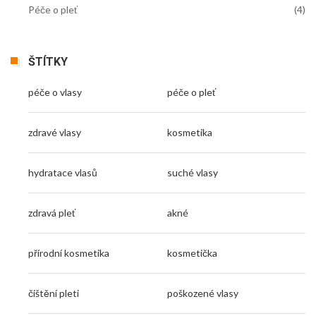
Péče o pleť
(4)
ŠTÍTKY
péče o vlasy
péče o pleť
zdravé vlasy
kosmetika
hydratace vlasů
suché vlasy
zdravá pleť
akné
přírodní kosmetika
kosmetička
čištění pleti
poškozené vlasy