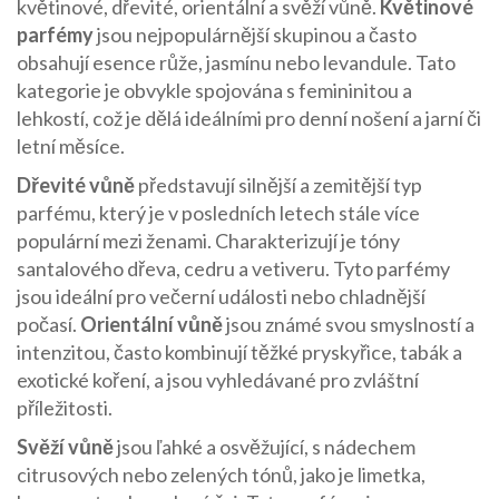
květinové, dřevité, orientální a svěží vůně.
Květinové
parfémy
jsou nejpopulárnější skupinou a často
obsahují esence růže, jasmínu nebo levandule. Tato
kategorie je obvykle spojována s femininitou a
lehkostí, což je dělá ideálními pro denní nošení a jarní či
letní měsíce.
Dřevité vůně
představují silnější a zemitější typ
parfému, který je v posledních letech stále více
populární mezi ženami. Charakterizují je tóny
santalového dřeva, cedru a vetiveru. Tyto parfémy
jsou ideální pro večerní události nebo chladnější
počasí.
Orientální vůně
jsou známé svou smyslností a
intenzitou, často kombinují těžké pryskyřice, tabák a
exotické koření, a jsou vyhledávané pro zvláštní
příležitosti.
Svěží vůně
jsou ľahké a osvěžující, s nádechem
citrusových nebo zelených tónů, jako je limetka,