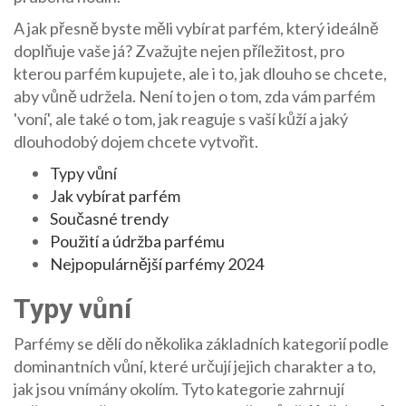
A jak přesně byste měli vybírat parfém, který ideálně
doplňuje vaše já? Zvažujte nejen příležitost, pro
kterou parfém kupujete, ale i to, jak dlouho se chcete,
aby vůně udržela. Není to jen o tom, zda vám parfém
'voní', ale také o tom, jak reaguje s vaší kůží a jaký
dlouhodobý dojem chcete vytvořit.
Typy vůní
Jak vybírat parfém
Současné trendy
Použití a údržba parfému
Nejpopulárnější parfémy 2024
Typy vůní
Parfémy se dělí do několika základních kategorií podle
dominantních vůní, které určují jejich charakter a to,
jak jsou vnímány okolím. Tyto kategorie zahrnují