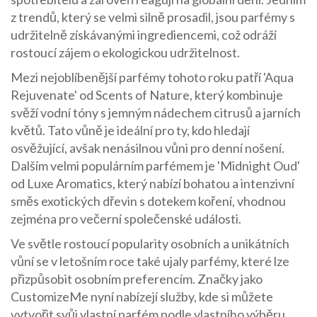
z trendů, který se velmi silně prosadil, jsou parfémy s
udržitelně získávanými ingrediencemi, což odráží
rostoucí zájem o ekologickou udržitelnost.
Mezi nejoblíbenější parfémy tohoto roku patří 'Aqua
Rejuvenate' od Scents of Nature, který kombinuje
svěží vodní tóny s jemným nádechem citrusů a jarních
květů. Tato vůně je ideální pro ty, kdo hledají
osvěžující, avšak nenásilnou vůni pro denní nošení.
Dalším velmi populárním parfémem je 'Midnight Oud'
od Luxe Aromatics, který nabízí bohatou a intenzivní
směs exotických dřevin s dotekem koření, vhodnou
zejména pro večerní společenské události.
Ve světle rostoucí popularity osobních a unikátních
vůní se v letošním roce také ujaly parfémy, které lze
přizpůsobit osobním preferencím. Značky jako
CustomizeMe nyní nabízejí služby, kde si můžete
vytvořit svůj vlastní parfém podle vlastního výběru