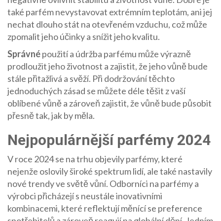
také parfém nevystavovat extrémním teplotám, ani jej
nechat dlouho stát na otevřeném vzduchu, což může
zpomalit jeho účinky a snížit jeho kvalitu.
Správné
použití a údržba parfému může výrazně
prodloužit jeho životnost a zajistit, že jeho vůně bude
stále přitažlivá a svěží. Při dodržování těchto
jednoduchých zásad se můžete déle těšit z vaší
oblíbené vůně a zároveň zajistit, že vůně bude působit
přesně tak, jak by měla.
Nejpopulárnější parfémy 2024
V roce 2024 se na trhu objevily parfémy, které
nejenže oslovily široké spektrum lidí, ale také nastavily
nové trendy ve světě vůní. Odborníci na parfémy a
výrobci přicházejí s neustále inovativními
kombinacemi, které reflektují měnící se preference
spotřebitelů a zároveň reagují na globální dění. Jedním