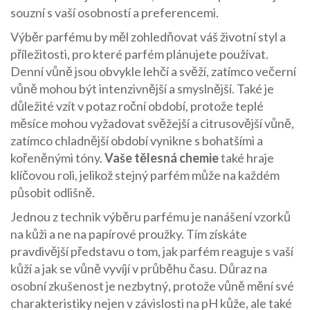
souzní s vaší osobností a preferencemi.
Výběr parfému by měl zohledňovat váš životní styl a
příležitosti, pro které parfém plánujete používat.
Denní vůně jsou obvykle lehčí a svěží, zatímco večerní
vůně mohou být intenzivnější a smyslnější. Také je
důležité vzít v potaz roční období, protože teplé
měsíce mohou vyžadovat svěžejší a citrusovější vůně,
zatímco chladnější období vynikne s bohatšími a
kořeněnými tóny.
Vaše tělesná chemie
také hraje
klíčovou roli, jelikož stejný parfém může na každém
působit odlišně.
Jednou z technik výběru parfému je nanášení vzorků
na kůži a ne na papírové proužky. Tím získáte
pravdivější představu o tom, jak parfém reaguje s vaší
kůží a jak se vůně vyvíjí v průběhu času. Důraz na
osobní zkušenost je nezbytný, protože vůně mění své
charakteristiky nejen v závislosti na pH kůže, ale také