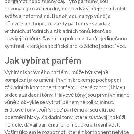
bergamot nebo zelený čaj. Tyto parfémy jsou
dokonalé pro aktivní dny nebo když si přejete působit
svěže a neformálně. Bez ohledu na typ vůně je
důležité pochopit, že každý parfém se skládá z
vrchních, středních a základních tónů, které se
rozvíjejí a mění s časem na pokožce, tvoříc jedinečnou
symfonii, která je specifická pro každého jednotlivce.
Jak vybírat parfém
Vybírání správného parfému může být stejně
komplexní jako umění. Prvním krokem je pochopení
základních komponent parfému, které zahrnují hlavu,
srdce a základní tóny. Hlavové tóny jsou první vnímané
vůně a obvykle se vytratí během několika minut.
Srdcové tóny tvoří 'srdce' parfému a jsou cítit po
odeznění hlavy. Základní tóny, které zůstávají na kůži
nejdéle, dávají parfému jeho hloubku a trvanlivost.
Vaším úkolem je rozpoznat, které z komponent nejvíce