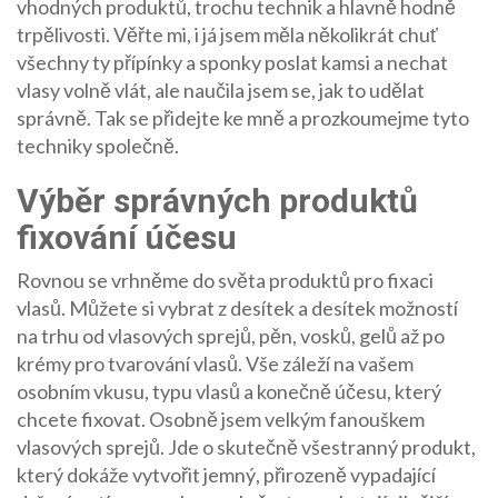
vhodných produktů, trochu technik a hlavně hodně
trpělivosti. Věřte mi, i já jsem měla několikrát chuť
všechny ty přípínky a sponky poslat kamsi a nechat
vlasy volně vlát, ale naučila jsem se, jak to udělat
správně. Tak se přidejte ke mně a prozkoumejme tyto
techniky společně.
Výběr správných produktů
fixování účesu
Rovnou se vrhněme do světa produktů pro fixaci
vlasů. Můžete si vybrat z desítek a desítek možností
na trhu od vlasových sprejů, pěn, vosků, gelů až po
krémy pro tvarování vlasů. Vše záleží na vašem
osobním vkusu, typu vlasů a konečně účesu, který
chcete fixovat. Osobně jsem velkým fanouškem
vlasových sprejů. Jde o skutečně všestranný produkt,
který dokáže vytvořit jemný, přirozeně vypadající