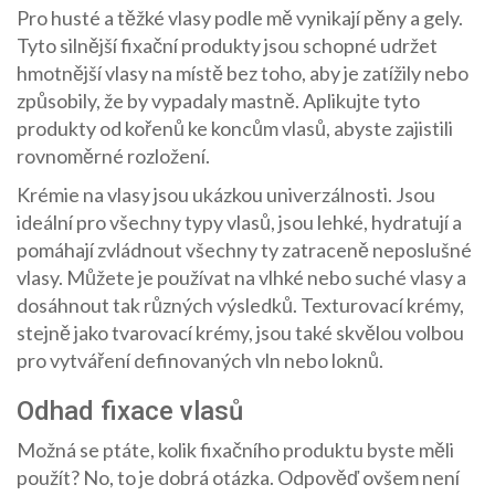
Pro husté a těžké vlasy podle mě vynikají pěny a gely.
Tyto silnější fixační produkty jsou schopné udržet
hmotnější vlasy na místě bez toho, aby je zatížily nebo
způsobily, že by vypadaly mastně. Aplikujte tyto
produkty od kořenů ke koncům vlasů, abyste zajistili
rovnoměrné rozložení.
Krémie na vlasy jsou ukázkou univerzálnosti. Jsou
ideální pro všechny typy vlasů, jsou lehké, hydratují a
pomáhají zvládnout všechny ty zatraceně neposlušné
vlasy. Můžete je používat na vlhké nebo suché vlasy a
dosáhnout tak různých výsledků. Texturovací krémy,
stejně jako tvarovací krémy, jsou také skvělou volbou
pro vytváření definovaných vln nebo loknů.
Odhad fixace vlasů
Možná se ptáte, kolik fixačního produktu byste měli
použít? No, to je dobrá otázka. Odpověď ovšem není