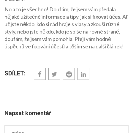
No a to je všechno! Doufám, že jsem vám předala
nějaké užitečné informace a tipy, jak si fixovat účes. Ať
už jste někdo, kdo si rád hraje s vlasy a zkouší různé
styly, nebo jste někdo, kdo je spíše na rovné straně,
doufám, že jsem vám pomohla. Přeji vám hodně
úspěchů ve fixování účesů a těším se na další článek!
SDÍLET:
Napsat komentář