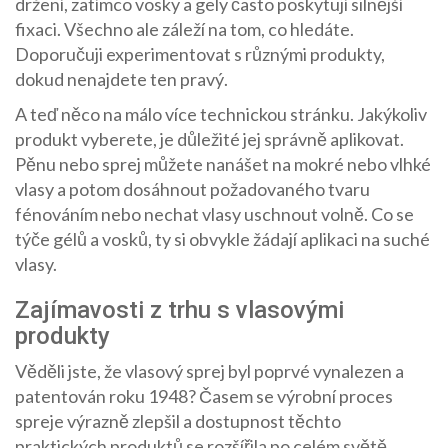
držení, zatímco vosky a gely často poskytují silnější
fixaci. Všechno ale záleží na tom, co hledáte.
Doporučuji experimentovat s různými produkty,
dokud nenajdete ten pravý.
A teď něco na málo více technickou stránku. Jakýkoliv
produkt vyberete, je důležité jej správně aplikovat.
Pěnu nebo sprej můžete nanášet na mokré nebo vlhké
vlasy a potom dosáhnout požadovaného tvaru
fénováním nebo nechat vlasy uschnout volně. Co se
týče gélů a vosků, ty si obvykle žádají aplikaci na suché
vlasy.
Zajímavosti z trhu s vlasovými
produkty
Věděli jste, že vlasový sprej byl poprvé vynalezen a
patentován roku 1948? Časem se výrobní proces
spreje výrazně zlepšil a dostupnost těchto
praktických produktů se rozšířila po celém světě.