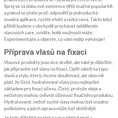
Sprej se za dobu své existence těšil značné popularitě,
a pokud se ptáte proč, odpověď je jednoduchá -
snadná aplikace, rychlý efekt a nízká cena. Takže když
příště budete v obchodě procházet oddělením
vlasových care, uvidíte, kolik možností máte.
Experimentujte a objevte, co vám nejlíp vyhovuje!
Příprava vlasů na fixaci
Vlasové produkty jsou sice skvělé, ale také je důležité,
jak připravíte své vlasy na fixaci. Opět záleží na typu
vlasů a stylu, který chcete dosáhnout, ale obecně
platí, že čisté, hydratované vlasy jsou nejlepším
základem pro fixaci účesu. Čisté, protože oleje a
nečistoty mohou ovlivnit účinnost fixačního produktu.
Hydratované, neboť suché vlasy mohou být snadno
poškozeny a jejich úprava může být obtížnější.
Je tedy důležité myslet na pravidelné mytí a