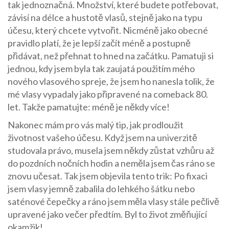
tak jednoznačná. Množství, které budete potřebovat,
závisí na délce a hustotě vlasů, stejně jako na typu
účesu, který chcete vytvořit. Nicméně jako obecné
pravidlo platí, že je lepší začít méně a postupně
přidávat, než přehnat to hned na začátku. Pamatuji si
jednou, kdy jsem byla tak zaujatá použitím mého
nového vlasového spreje, že jsem ho nanesla tolik, že
mé vlasy vypadaly jako připravené na comeback 80.
let. Takže pamatujte: méně je někdy více!
Nakonec mám pro vás malý tip, jak prodloužit
životnost vašeho účesu. Když jsem na univerzitě
studovala právo, musela jsem někdy zůstat vzhůru až
do pozdních nočních hodin a neměla jsem čas ráno se
znovu učesat. Tak jsem objevila tento trik: Po fixaci
jsem vlasy jemně zabalila do lehkého šátku nebo
saténové čepečky a ráno jsem měla vlasy stále pečlivě
upravené jako večer předtím. Byl to život změňující
okamžik!