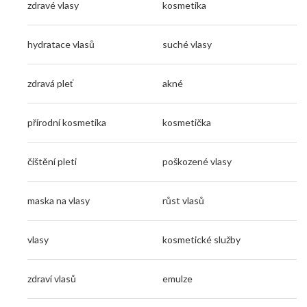
zdravé vlasy
kosmetika
hydratace vlasů
suché vlasy
zdravá pleť
akné
přírodní kosmetika
kosmetička
čištění pleti
poškozené vlasy
maska na vlasy
růst vlasů
vlasy
kosmetické služby
zdraví vlasů
emulze