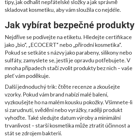
tipy, jak odhalit nepřátelské složky a jak správně
skladovat kosmetiku, aby vám sloužila co nejdéle.
Jak vybírat bezpečné produkty
Nejdříve se podívejte na etiketu. Hledejte certifikace
jako „bio“, „ECOCERT“ nebo „přírodní kosmetika“.
Pokud se setkáte s názvy jako parabeny, silikony nebo
sulfáty, zamyslete se, jestli je opravdu potřebujete. V
mnoha případech stačí zvolit produkty bez nich – vaše
pleť vám poděkuje.
Další jednoduchý trik: čtěte recenze a zkoušejte
vzorky. Pokud vám brand nabízí malé balení,
vyzkoušejte ho na malém kousku pokožky. Všimnete-li
si zarudnutí, svědění nebo vyrážky, raději produkt
vyhoďte. Také sledujte datum výroby a minimální
trvanlivost – starší kosmetika může ztratit účinnost a
stát se zdrojem bakterií.