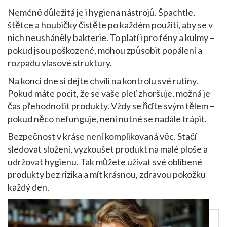
Neméně důležitá je i hygiena nástrojů. Špachtle,
štětce a houbičky čistěte po každém použití, aby se v
nich neusháněly bakterie. To platí i pro fény a kulmy –
pokud jsou poškozené, mohou způsobit popálení a
rozpadu vlasové struktury.
Na konci dne si dejte chvíli na kontrolu své rutiny.
Pokud máte pocit, že se vaše pleť zhoršuje, možná je
čas přehodnotit produkty. Vždy se řiďte svým tělem –
pokud něco nefunguje, není nutné se nadále trápit.
Bezpečnost v kráse není komplikovaná věc. Stačí
sledovat složení, vyzkoušet produkt na malé ploše a
udržovat hygienu. Tak můžete užívat své oblíbené
produkty bez rizika a mít krásnou, zdravou pokožku
každý den.