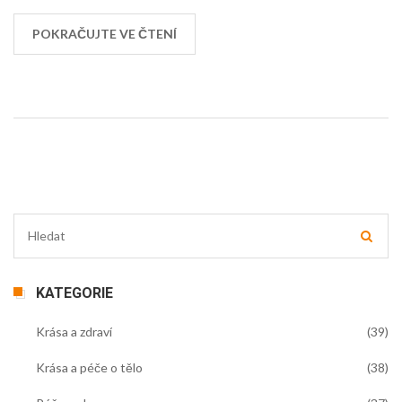
konzervační látky, které se v kosmetice využívají.
POKRAČUJTE VE ČTENÍ
KATEGORIE
Krása a zdraví
(39)
Krása a péče o tělo
(38)