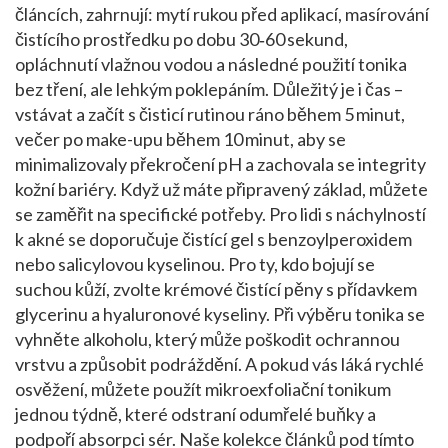
článcích, zahrnují: mytí rukou před aplikací, masírování
čistícího prostředku po dobu 30‑60 sekund,
opláchnutí vlažnou vodou a následné použití tonika
bez tření, ale lehkým poklepáním. Důležitý je i čas –
vstávat a začít s čisticí rutinou ráno během 5 minut,
večer po make-upu během 10 minut, aby se
minimalizovaly překročení pH a zachovala se integrity
kožní bariéry. Když už máte připravený základ, můžete
se zaměřit na specifické potřeby. Pro lidi s náchylností
k akné se doporučuje čistící gel s benzoylperoxidem
nebo salicylovou kyselinou. Pro ty, kdo bojují se
suchou kůží, zvolte krémové čistící pěny s přídavkem
glycerinu a hyaluronové kyseliny. Při výběru tonika se
vyhněte alkoholu, který může poškodit ochrannou
vrstvu a způsobit podráždění. A pokud vás láká rychlé
osvěžení, můžete použít mikroexfoliační tonikum
jednou týdně, které odstraní odumřelé buňky a
podpoří absorpci sér. Naše kolekce článků pod tímto