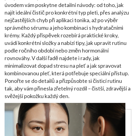
úvodem vám poskytne detailní návody: od toho, jak
najít ideální čistič pro konkrétní typ pleti, přes analýzu
nejčastějších chyb při aplikaci tonika, až po výběr
správného sérumu a jeho kombinaci s hydratačními
krémy. Každý příspěvek rozebírá praktické kroky,
uvádí konkrétní složky a nabízí tipy, jak upravit rutinu
podle ročního období nebo změn hormonální
rovnováhy. V další řadě najdete i rady, jak
minimalizovat dopad stresu na pleť a jak spravovat
kombinovanou pleť, která potřebuje speciální přístup.
Ponořte se do detailů a přizpůsobte si čisticí rutinu
tak, aby vám přinesla zřetelný rozdíl – čistší, zdravější a
svěžejší pokožku každý den.