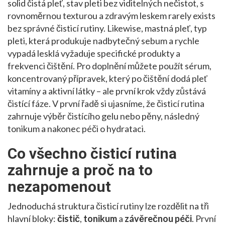
solid
čistá pleť
,
stav pleti bez viditelných nečistot, s
rovnoměrnou texturou a zdravým leskem
rarely exists
bez správné čisticí rutiny. Likewise,
mastná pleť
,
typ
pleti, která produkuje nadbytečný sebum a rychle
vypadá lesklá
vyžaduje specifické produkty a
frekvenci čištění. Pro doplnění můžete použít
sérum
,
koncentrovaný přípravek, který po čištění dodá pleť
vitamíny a aktivní látky
– ale první krok vždy zůstává
čistící fáze. V první řadě si ujasníme, že čisticí rutina
zahrnuje výběr čistícího gelu nebo pěny, následný
tonikum a nakonec péči o hydrataci.
Co všechno čisticí rutina
zahrnuje a proč na to
nezapomenout
Jednoduchá struktura čisticí rutiny lze rozdělit na tři
hlavní bloky:
čistič
,
tonikum
a
závěrečnou péči
. První