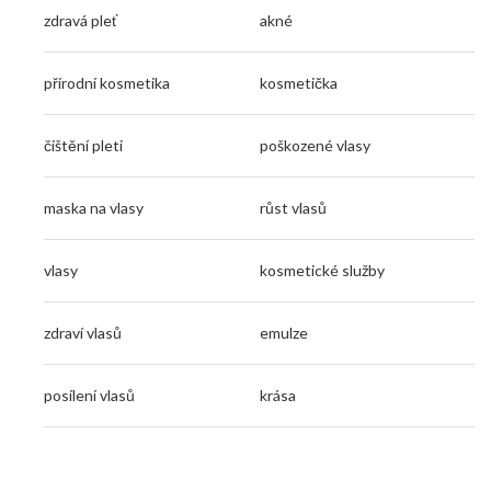
zdravá pleť
akné
přírodní kosmetika
kosmetička
čištění pleti
poškozené vlasy
maska na vlasy
růst vlasů
vlasy
kosmetické služby
zdraví vlasů
emulze
posílení vlasů
krása