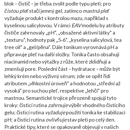
blok – čistič – je třeba zvolit podle typu pleti; pro
čistou pleť
stačí jemný gel, zatímco
mastná pleť
vyžaduje produkt s kontrolou mazu, například s
kyselinou salicylovou. V rámci
EAV
modelu by atributy
čističe zahrnovaly „pH“, „obsažené aktivní látky“ a
„texturu“, hodnoty pak „5‑6“, „kyselina salicylová, tea
tree oil“ a „gel/pěna“. Dále tonikum vyrovnává pH a
připravuje pleť na další složky. Tonika často obsahují
niacinamid nebo výtažky z růže, které zklidňují a
zmenšují pore. Poslední část – hydratace – může být
lehký krém nebo výživný sérum; zde se opět řídí
atributem „vlhkostní úroveň“ a hodnotou „střední až
vysoká“ pro suchou pleť, respektive „lehčí“ pro
mastnou. Semantické trojice přirozeně spojují tyto
kroky: čisticí rutina
zahrnuje
výběr vhodného čistícího
gelu; čisticí rutina
vyžaduje
použití tonika ke stabilizaci
pH; a čisticí rutina
ovlivňuje
stav pleti po celý den.
Praktické tipy, které se opakovaně objevují v našich