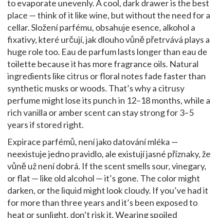
to evaporate unevenly. A cool, dark drawer is the best
place — think of it like wine, but without the need for a
cellar.
Složení parfému
,
obsahuje esence, alkohol a
fixativy, které určují, jak dlouho vůně přetrvává
plays a
huge role too. Eau de parfum lasts longer than eau de
toilette because it has more fragrance oils. Natural
ingredients like citrus or floral notes fade faster than
synthetic musks or woods. That’s why a citrusy
perfume might lose its punch in 12–18 months, while a
rich vanilla or amber scent can stay strong for 3–5
years if stored right.
Expirace parfémů
,
není jako datování mléka —
neexistuje jedno pravidlo, ale existují jasné příznaky, že
vůně už není dobrá
. If the scent smells sour, vinegary,
or flat — like old alcohol — it’s gone. The color might
darken, or the liquid might look cloudy. If you’ve had it
for more than three years and it’s been exposed to
heat or sunlight, don’t risk it. Wearing spoiled