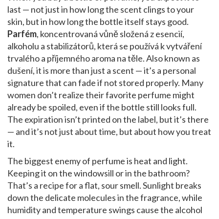
last — not just in how long the scent clings to your
skin, but in how long the bottle itself stays good.
Parfém
,
koncentrovaná vůně složená z esencií,
alkoholu a stabilizátorů, která se používá k vytváření
trvalého a příjemného aroma na těle
. Also known as
dušení
, it is more than just a scent — it’s a personal
signature that can fade if not stored properly.
Many
women don’t realize their favorite perfume might
already be spoiled, even if the bottle still looks full.
The expiration isn’t printed on the label, but it’s there
— and it’s not just about time, but about how you treat
it.
The biggest enemy of perfume is heat and light.
Keeping it on the windowsill or in the bathroom?
That’s a recipe for a flat, sour smell. Sunlight breaks
down the delicate molecules in the fragrance, while
humidity and temperature swings cause the alcohol