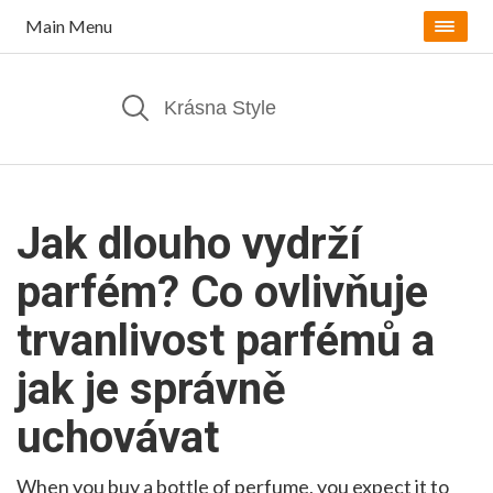
Main Menu
Jak dlouho vydrží
parfém? Co ovlivňuje
trvanlivost parfémů a
jak je správně
uchovávat
When you buy a bottle of perfume, you expect it to