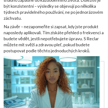
snadno zapadne do každodenního života. Důležité je
být konzistentní – výsledky se objevují po několika
týdnech pravidelného používání, ne po jednorázovém
záchvatu.
Na závěr – nezapomeňte si zapsat, kdy jste produkt
naposledy aplikovali. Tím získáte přehled o frekvenci a
budete vědět, jestli nepotřebujete úpravu. S Reclar
můžete mít svěží a zdravou pleť, pokud budete
postupovat podle těchto jednoduchých kroků.