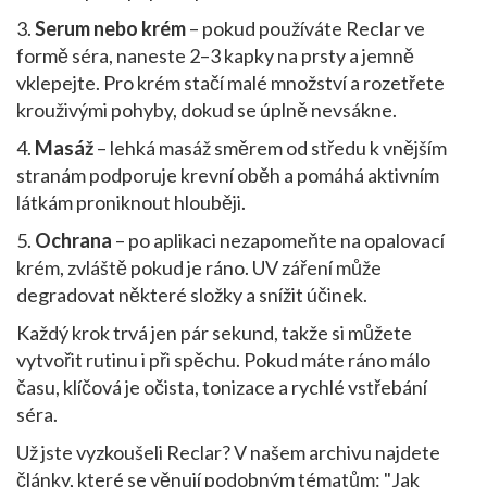
3.
Serum nebo krém
– pokud používáte Reclar ve
formě séra, naneste 2–3 kapky na prsty a jemně
vklepejte. Pro krém stačí malé množství a rozetřete
krouživými pohyby, dokud se úplně nevsákne.
4.
Masáž
– lehká masáž směrem od středu k vnějším
stranám podporuje krevní oběh a pomáhá aktivním
látkám proniknout hlouběji.
5.
Ochrana
– po aplikaci nezapomeňte na opalovací
krém, zvláště pokud je ráno. UV záření může
degradovat některé složky a snížit účinek.
Každý krok trvá jen pár sekund, takže si můžete
vytvořit rutinu i při spěchu. Pokud máte ráno málo
času, klíčová je očista, tonizace a rychlé vstřebání
séra.
Už jste vyzkoušeli Reclar? V našem archivu najdete
články, které se věnují podobným tématům: "Jak