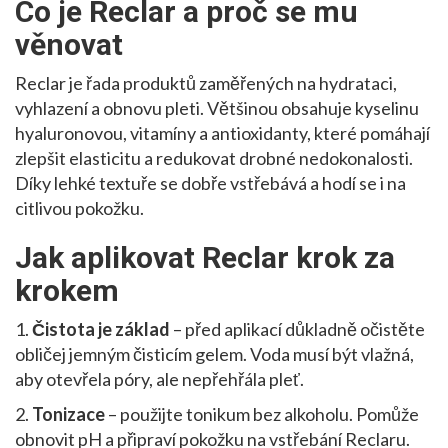
Co je Reclar a proč se mu
věnovat
Reclar je řada produktů zaměřených na hydrataci,
vyhlazení a obnovu pleti. Většinou obsahuje kyselinu
hyaluronovou, vitamíny a antioxidanty, které pomáhají
zlepšit elasticitu a redukovat drobné nedokonalosti.
Díky lehké textuře se dobře vstřebává a hodí se i na
citlivou pokožku.
Jak aplikovat Reclar krok za
krokem
1.
Čistota je základ
– před aplikací důkladně očistěte
obličej jemným čisticím gelem. Voda musí být vlažná,
aby otevřela póry, ale nepřehřála pleť.
2.
Tonizace
– použijte tonikum bez alkoholu. Pomůže
obnovit pH a připraví pokožku na vstřebání Reclaru.