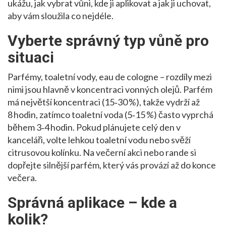
ukážu, jak vybrat vůni, kde ji aplikovat a jak ji uchovat,
aby vám sloužila co nejdéle.
Vyberte správný typ vůně pro
situaci
Parfémy, toaletní vody, eau de cologne – rozdíly mezi
nimi jsou hlavně v koncentraci vonných olejů. Parfém
má největší koncentraci (15‑30 %), takže vydrží až
8 hodin, zatímco toaletní voda (5‑15 %) často vyprchá
během 3‑4 hodin. Pokud plánujete celý den v
kanceláři, volte lehkou toaletní vodu nebo svěží
citrusovou kolínku. Na večerní akci nebo rande si
dopřejte silnější parfém, který vás provází až do konce
večera.
Správná aplikace – kde a
kolik?