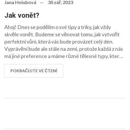
Jana Holubová
30 zář, 2023
Jak vonět?
Ahoj! Dnes se podělím o své tipy a triky, jak vždy
skvěle vonět. Budeme se věnovat tomu, jak vytvořit
perfektní vůni, která vás bude provázet celý den.
Vyprávění bude ale stále na zemi, protože každá z nás
má jiné preference a máme různé tělesné typy, které
ovlivňují naši osobní vůni. Takže pojďme na to a
objevme tajemství příjemné vůně!
POKRAČUJTE VE ČTENÍ