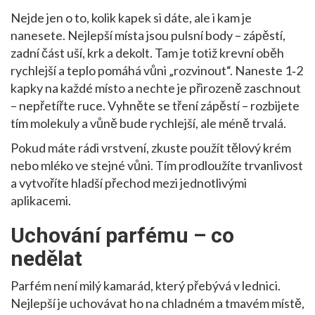
Nejde jen o to, kolik kapek si dáte, ale i kam je
nanesete. Nejlepší místa jsou pulsní body – zápěstí,
zadní část uší, krk a dekolt. Tam je totiž krevní oběh
rychlejší a teplo pomáhá vůni „rozvinout“. Naneste 1‑2
kapky na každé místo a nechte je přirozeně zaschnout
– nepřetířte ruce. Vyhněte se tření zápěstí – rozbijete
tím molekuly a vůně bude rychlejší, ale méně trvalá.
Pokud máte rádi vrstvení, zkuste použít tělový krém
nebo mléko ve stejné vůni. Tím prodloužíte trvanlivost
a vytvoříte hladší přechod mezi jednotlivými
aplikacemi.
Uchování parfému – co
nedělat
Parfém není milý kamarád, který přebývá v lednici.
Nejlepší je uchovávat ho na chladném a tmavém místě,