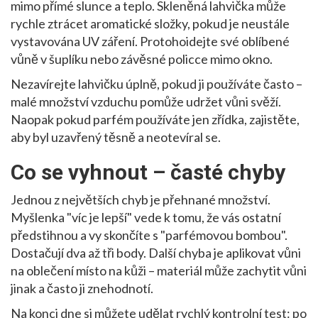
mimo přímé slunce a teplo. Skleněná lahvička může
rychle ztrácet aromatické složky, pokud je neustále
vystavována UV záření. Protohoidejte své oblíbené
vůně v šuplíku nebo závěsné policce mimo okno.
Nezavírejte lahvičku úplně, pokud ji používáte často –
malé množství vzduchu pomůže udržet vůni svěží.
Naopak pokud parfém používáte jen zřídka, zajistěte,
aby byl uzavřený těsně a neotevíral se.
Co se vyhnout – časté chyby
Jednou z největších chyb je přehnané množství.
Myšlenka "víc je lepší" vede k tomu, že vás ostatní
předstihnou a vy skončíte s "parfémovou bombou".
Dostačují dva až tři body. Další chyba je aplikovat vůni
na oblečení místo na kůži – materiál může zachytit vůni
jinak a často ji znehodnotí.
Na konci dne si můžete udělat rychlý kontrolní test: po