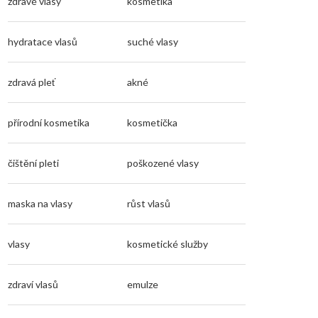
zdravé vlasy
kosmetika
hydratace vlasů
suché vlasy
zdravá pleť
akné
přírodní kosmetika
kosmetička
čištění pleti
poškozené vlasy
maska na vlasy
růst vlasů
vlasy
kosmetické služby
zdraví vlasů
emulze