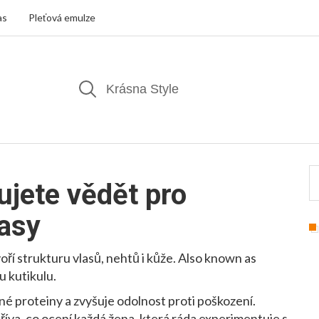
as
Pleťová emulze
ujete vědět pro
lasy
voří strukturu vlasů, nehtů i kůže
. Also known as
ou kutikulu
.
ené proteiny a zvyšuje odolnost proti poškození.
hříva, co ocení každá žena, která ráda experimentuje s