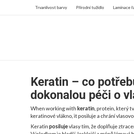
Trvanlivost barvy
Přírodní tužidlo
Laminace ř
Keratin – co potřeb
dokonalou péči o v
When working with
keratin
,
protein, který t
keratinové vlákno
, it
posiluje a chrání vlasov
Keratin
posiluje
vlasy tím, že doplňuje ztrac
Výsledkem je hladší, lesklejší a méně lámavá 