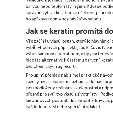
barvou nebo teplým stylingem. Když se podívá
správně vybrat
keratinové ošetření
,
procedur
ho aplikovat doma bez návštěvy salonu.
Jak se keratin promítá d
Vše začíná u
vlasů
,
organ, který je hlavním c
výběr vhodných přípravků jsou klíčové. Naše č
výběr šamponu s keratinem, a tipy na fénován
hledáte alternativu k častému barvení, keratin
bez chemických agresorů.
Pro úplný přehled nabízíme i praktické návody
rozdíly mezi salonními službami a domácími pr
jsou podloženy reálnými zkušenostmi a odpov
přesně pro svůj typ vlasů a životní styl. Podí
keratinových postupů dosáhnout zdravých, pl
každodenní styl nebo speciální událost.