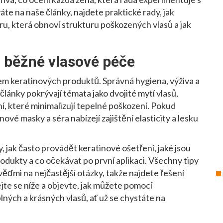
te na naše články, najdete praktické rady, jak
u, která obnoví strukturu poškozených vlasů
a jak
o běžné vlasové péče
ílem keratinových produktů
. Správná hygiena, výživa a
lánky pokrývají témata jako dvojité mytí vlasů,
í, které minimalizují tepelné poškození. Pokud
ové masky a séra nabízejí zajištění elasticity a lesku
, jak často provádět keratinové ošetření, jaké jsou
odukty a co očekávat po první aplikaci. Všechny tipy
ěďmi na nejčastější otázky, takže najdete řešení
vejte se níže a objevte, jak můžete pomocí
ných a krásných vlasů, ať už se chystáte na