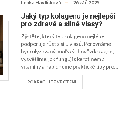
Lenka Havlíčková
26 zář, 2025
Jaký typ kolagenu je nejlepší
pro zdravé a silné vlasy?
Zjistěte, který typ kolagenu nejlépe
podporuje růst a sílu vlasů. Porovnáme
hydrolyzovaný, mořský i hovězí kolagen,
vysvětlíme, jak fungují s keratinem a
vitamíny a nabídneme praktické tipy pro
výběr doplňků.
POKRAČUJTE VE ČTENÍ