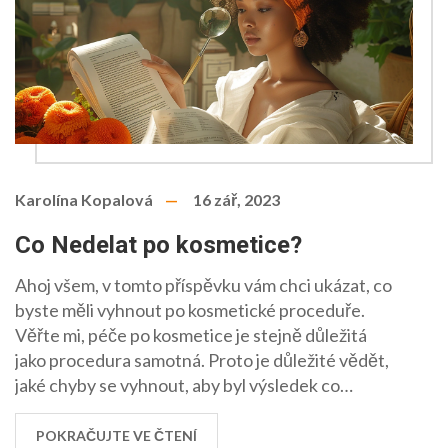
Karolína Kopalová
16 zář, 2023
Co Nedelat po kosmetice?
Ahoj všem, v tomto příspěvku vám chci ukázat, co
byste měli vyhnout po kosmetické proceduře.
Věřte mi, péče po kosmetice je stejně důležitá
jako procedura samotná. Proto je důležité vědět,
jaké chyby se vyhnout, aby byl výsledek co
nejlepší. Pokud se chcete dozvědět více,
zůstaňte se mnou a podívejme se na to společně.
POKRAČUJTE VE ČTENÍ