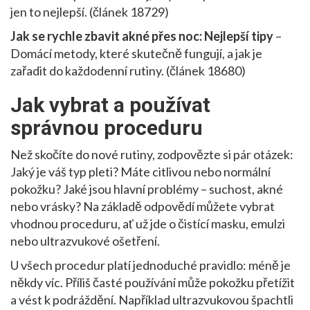
jen to nejlepší. (článek 18729)
Jak se rychle zbavit akné přes noc: Nejlepší tipy
–
Domácí metody, které skutečně fungují, a jak je
zařadit do každodenní rutiny. (článek 18680)
Jak vybrat a používat
správnou proceduru
Než skočíte do nové rutiny, zodpovězte si pár otázek:
Jaký je váš typ pleti? Máte citlivou nebo normální
pokožku? Jaké jsou hlavní problémy – suchost, akné
nebo vrásky? Na základě odpovědí můžete vybrat
vhodnou proceduru, ať už jde o čistící masku, emulzi
nebo ultrazvukové ošetření.
U všech procedur platí jednoduché pravidlo: méně je
někdy víc. Příliš časté používání může pokožku přetížit
a vést k podráždění. Například ultrazvukovou špachtli