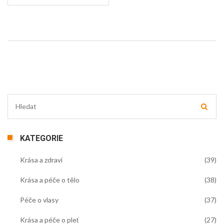
Bez správné péče může všechna ta námaha jít
nazmar, takže je důležité být o tomto informován.
KATEGORIE
Krása a zdraví
(39)
Krása a péče o tělo
(38)
Péče o vlasy
(37)
Krása a péče o pleť
(27)