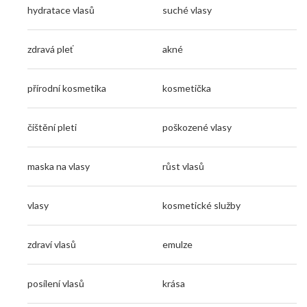
hydratace vlasů
suché vlasy
zdravá pleť
akné
přírodní kosmetika
kosmetička
čištění pleti
poškozené vlasy
maska na vlasy
růst vlasů
vlasy
kosmetické služby
zdraví vlasů
emulze
posílení vlasů
krása