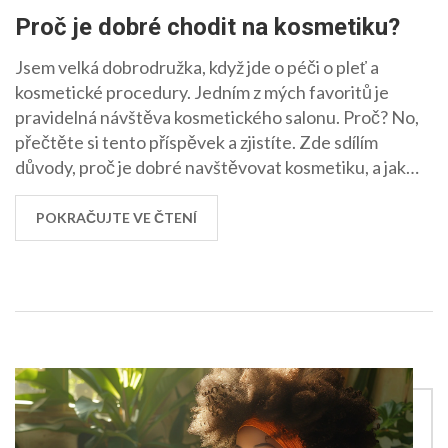
Proč je dobré chodit na kosmetiku?
Jsem velká dobrodružka, když jde o péči o pleť a
kosmetické procedury. Jedním z mých favoritů je
pravidelná návštěva kosmetického salonu. Proč? No,
přečtěte si tento příspěvek a zjistíte. Zde sdílím
důvody, proč je dobré navštěvovat kosmetiku, a jak
může být taková sezení přínosná pro naši pokožku a
pohodu.
POKRAČUJTE VE ČTENÍ