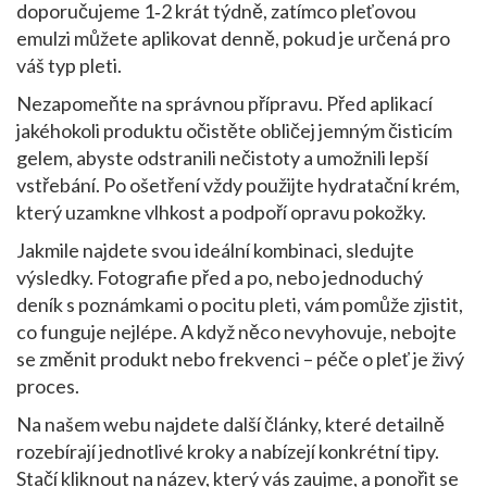
doporučujeme 1‑2 krát týdně, zatímco pleťovou
emulzi můžete aplikovat denně, pokud je určená pro
váš typ pleti.
Nezapomeňte na správnou přípravu. Před aplikací
jakéhokoli produktu očistěte obličej jemným čisticím
gelem, abyste odstranili nečistoty a umožnili lepší
vstřebání. Po ošetření vždy použijte hydratační krém,
který uzamkne vlhkost a podpoří opravu pokožky.
Jakmile najdete svou ideální kombinaci, sledujte
výsledky. Fotografie před a po, nebo jednoduchý
deník s poznámkami o pocitu pleti, vám pomůže zjistit,
co funguje nejlépe. A když něco nevyhovuje, nebojte
se změnit produkt nebo frekvenci – péče o pleť je živý
proces.
Na našem webu najdete další články, které detailně
rozebírají jednotlivé kroky a nabízejí konkrétní tipy.
Stačí kliknout na název, který vás zaujme, a ponořit se