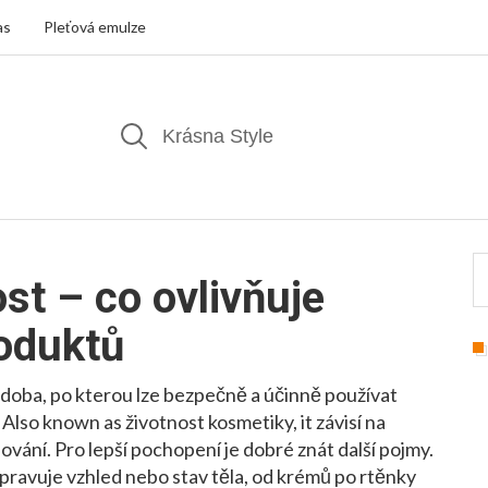
as
Pleťová emulze
st – co ovlivňuje
roduktů
doba, po kterou lze bezpečně a účinně používat
. Also known as
životnost kosmetiky
, it
závisí na
dování
.
Pro lepší pochopení je dobré znát další pojmy.
pravuje vzhled nebo stav těla, od krémů po rtěnky