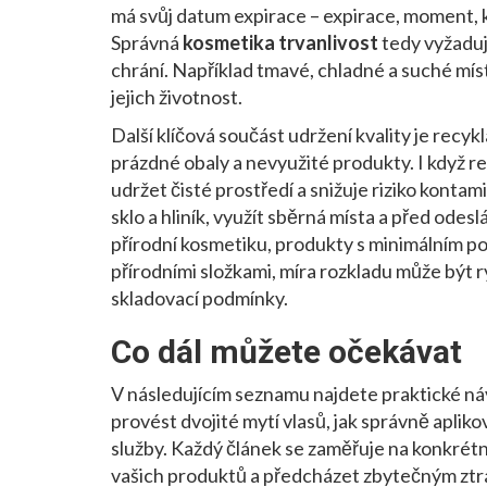
má svůj datum expirace –
expirace
,
moment, k
Správná
kosmetika trvanlivost
tedy vyžaduj
chrání. Například tmavé, chladné a suché míst
jejich životnost.
Další klíčová součást udržení kvality je
recykl
prázdné obaly a nevyužité produkty
. I když 
udržet čisté prostředí a snižuje riziko konta
sklo a hliník, využít sběrná místa a před ode
přírodní kosmetiku
,
produkty s minimálním po
přírodními složkami
, míra rozkladu může být r
skladovací podmínky.
Co dál můžete očekávat
V následujícím seznamu najdete praktické ná
provést dvojité mytí vlasů, jak správně apli
služby. Každý článek se zaměřuje na konkrétn
vašich produktů a předcházet zbytečným ztrá