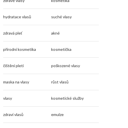
zdravé vlasy
kosmetika
hydratace vlasů
suché vlasy
zdravá pleť
akné
přírodní kosmetika
kosmetička
čištění pleti
poškozené vlasy
maska na vlasy
růst vlasů
vlasy
kosmetické služby
zdraví vlasů
emulze