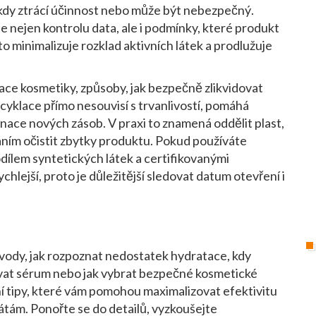
dy ztrácí účinnost nebo může být nebezpečný
.
e nejen kontrolu data, ale i podmínky, které produkt
o minimalizuje rozklad aktivních látek a prodlužuje
ace kosmetiky
,
způsoby, jak bezpečně zlikvidovat
recyklace přímo nesouvisí s trvanlivostí, pomáhá
minace nových zásob. V praxi to znamená oddělit plast,
sláním očistit zbytky produktu. Pokud používáte
dílem syntetických látek a certifikovanými
ychlejší, proto je důležitější sledovat datum otevření i
vody, jak rozpoznat nedostatek hydratace, kdy
kovat sérum nebo jak vybrat bezpečné kosmetické
í tipy, které vám pomohou maximalizovat efektivitu
tám. Ponořte se do detailů, vyzkoušejte