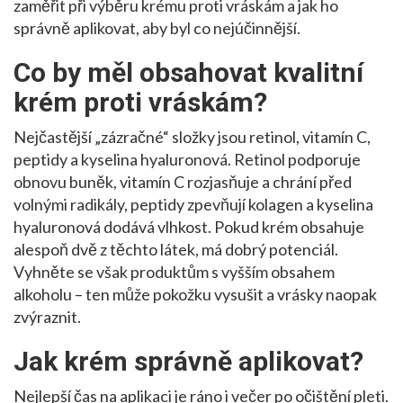
zaměřit při výběru krému proti vráskám a jak ho
správně aplikovat, aby byl co nejúčinnější.
Co by měl obsahovat kvalitní
krém proti vráskám?
Nejčastější „zázračné“ složky jsou retinol, vitamín C,
peptidy a kyselina hyaluronová. Retinol podporuje
obnovu buněk, vitamín C rozjasňuje a chrání před
volnými radikály, peptidy zpevňují kolagen a kyselina
hyaluronová dodává vlhkost. Pokud krém obsahuje
alespoň dvě z těchto látek, má dobrý potenciál.
Vyhněte se však produktům s vyšším obsahem
alkoholu – ten může pokožku vysušit a vrásky naopak
zvýraznit.
Jak krém správně aplikovat?
Nejlepší čas na aplikaci je ráno i večer po očištění pleti.