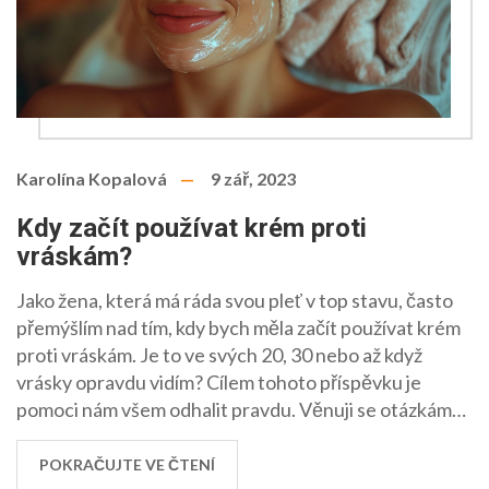
Karolína Kopalová
9 zář, 2023
Kdy začít používat krém proti
vráskám?
Jako žena, která má ráda svou pleť v top stavu, často
přemýšlím nad tím, kdy bych měla začít používat krém
proti vráskám. Je to ve svých 20, 30 nebo až když
vrásky opravdu vidím? Cílem tohoto příspěvku je
pomoci nám všem odhalit pravdu. Věnuji se otázkám
týkajícím se prevence vrásek a sdělím vám svoje tipy a
triky, jak na vrásky.
POKRAČUJTE VE ČTENÍ