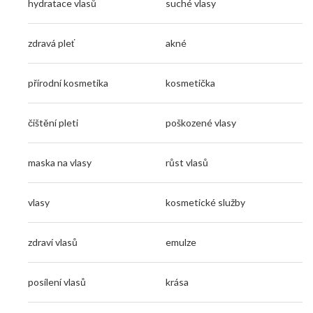
hydratace vlasů
suché vlasy
zdravá pleť
akné
přírodní kosmetika
kosmetička
čištění pleti
poškozené vlasy
maska na vlasy
růst vlasů
vlasy
kosmetické služby
zdraví vlasů
emulze
posílení vlasů
krása