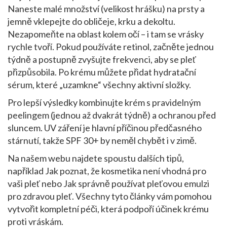
Naneste malé množství (velikost hrášku) na prsty a
jemně vklepejte do obličeje, krku a dekoltu.
Nezapomeňte na oblast kolem očí – i tam se vrásky
rychle tvoří. Pokud používáte retinol, začněte jednou
týdně a postupně zvyšujte frekvenci, aby se pleť
přizpůsobila. Po krému můžete přidat hydratační
sérum, které „uzamkne“ všechny aktivní složky.
Pro lepší výsledky kombinujte krém s pravidelným
peelingem (jednou až dvakrát týdně) a ochranou před
sluncem. UV záření je hlavní příčinou předčasného
stárnutí, takže SPF 30+ by neměl chybět i v zimě.
Na našem webu najdete spoustu dalších tipů,
například
Jak poznat, že kosmetika není vhodná pro
vaši pleť
nebo
Jak správně používat pleťovou emulzi
pro zdravou pleť
. Všechny tyto články vám pomohou
vytvořit kompletní péči, která podpoří účinek krému
proti vráskám.