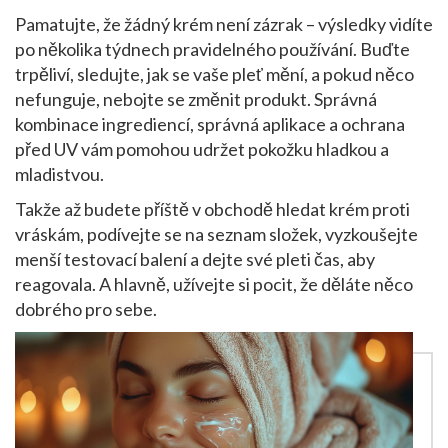
Pamatujte, že žádný krém není zázrak – výsledky vidíte
po několika týdnech pravidelného používání. Buďte
trpěliví, sledujte, jak se vaše pleť mění, a pokud něco
nefunguje, nebojte se změnit produkt. Správná
kombinace ingrediencí, správná aplikace a ochrana
před UV vám pomohou udržet pokožku hladkou a
mladistvou.
Takže až budete příště v obchodě hledat krém proti
vráskám, podívejte se na seznam složek, vyzkoušejte
menší testovací balení a dejte své pleti čas, aby
reagovala. A hlavně, užívejte si pocit, že děláte něco
dobrého pro sebe.