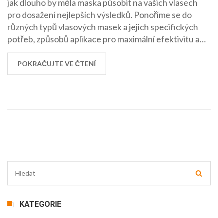
jak dlouho by měla maska působit na vašich vlasech
pro dosažení nejlepších výsledků. Ponoříme se do
různých typů vlasových masek a jejich specifických
potřeb, způsobů aplikace pro maximální efektivitu a
důležitosti pravidelnosti v péči o vlasy. Také
probereme, jak různé ingredience ovlivňují dobu
POKRAČUJTE VE ČTENÍ
působení a jak můžete své vlasy udržovat silné a
zdravé pomocí pravidelného používání masky.
KATEGORIE