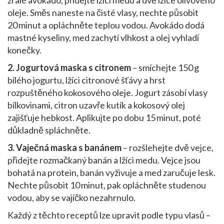
zralé avokádo, přidejte lžíci medu a dvě lžíce olivového
oleje. Směs naneste na čisté vlasy, nechte působit
20 minut a opláchněte teplou vodou. Avokádo dodá
mastné kyseliny, med zachytí vlhkost a olej vyhladí
konečky.
2. Jogurtová maska s citronem
– smíchejte 150 g
bílého jogurtu, lžíci citronové šťávy a hrst
rozpuštěného kokosového oleje. Jogurt zásobí vlasy
bílkovinami, citron uzavře kutík a kokosový olej
zajišťuje hebkost. Aplikujte po dobu 15 minut, poté
důkladně spláchněte.
3. Vaječná maska s banánem
– rozšlehejte dvě vejce,
přidejte rozmačkaný banán a lžíci medu. Vejce jsou
bohatá na protein, banán vyživuje a med zaručuje lesk.
Nechte působit 10 minut, pak opláchněte studenou
vodou, aby se vajíčko nezahrnulo.
Každý z těchto receptů lze upravit podle typu vlasů –