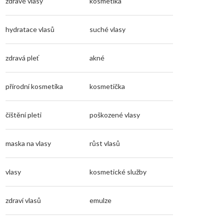
zdravé vlasy
kosmetika
hydratace vlasů
suché vlasy
zdravá pleť
akné
přírodní kosmetika
kosmetička
čištění pleti
poškozené vlasy
maska na vlasy
růst vlasů
vlasy
kosmetické služby
zdraví vlasů
emulze