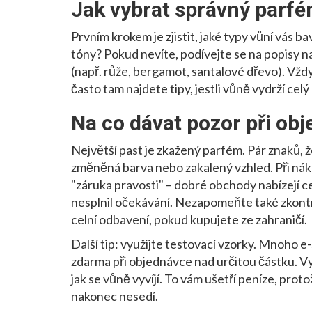
Jak vybrat správný parf
Prvním krokem je zjistit, jaké typy vůní vás b
tóny? Pokud nevíte, podívejte se na popisy na
(např. růže, bergamot, santalové dřevo). Vždy
často tam najdete tipy, jestli vůně vydrží cel
Na co dávat pozor při ob
Největší past je zkažený parfém. Pár znaků, 
změněná barva nebo zakalený vzhled. Při ná
"záruka pravosti" – dobré obchody nabízejí c
nesplnil očekávání. Nezapomeňte také zkontr
celní odbavení, pokud kupujete ze zahraničí.
Další tip: využijte testovací vzorky. Mnoho 
zdarma při objednávce nad určitou částku. Vyzk
jak se vůně vyvíjí. To vám ušetří peníze, pro
nakonec nesedí.