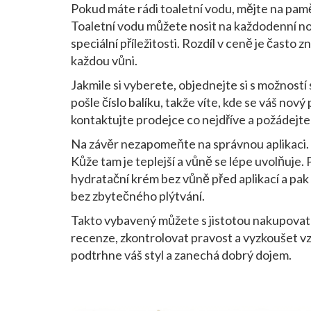
Pokud máte rádi toaletní vodu, mějte na paměti
Toaletní vodu můžete nosit na každodenní no
speciální příležitosti. Rozdíl v ceně je často z
každou vůni.
Jakmile si vyberete, objednejte si s možností
pošle číslo balíku, takže víte, kde se váš no
kontaktujte prodejce co nejdříve a požádejt
Na závěr nezapomeňte na správnou aplikaci. N
Kůže tam je teplejší a vůně se lépe uvolňuje.
hydratační krém bez vůně před aplikací a pak
bez zbytečného plýtvání.
Takto vybavený můžete s jistotou nakupovat p
recenze, zkontrolovat pravost a vyzkoušet vzo
podtrhne váš styl a zanechá dobrý dojem.