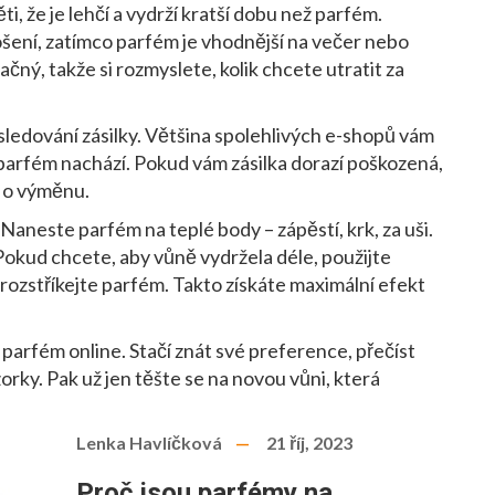
, že je lehčí a vydrží kratší dobu než parfém.
šení, zatímco parfém je vhodnější na večer nebo
načný, takže si rozmyslete, kolik chcete utratit za
 sledování zásilky. Většina spolehlivých e-shopů vám
vý parfém nachází. Pokud vám zásilka dorazí poškozená,
e o výměnu.
aneste parfém na teplé body – zápěstí, krk, za uši.
 Pokud chcete, aby vůně vydržela déle, použijte
 rozstříkejte parfém. Takto získáte maximální efekt
arfém online. Stačí znát své preference, přečíst
rky. Pak už jen těšte se na novou vůni, která
Lenka Havlíčková
21 říj, 2023
Proč jsou parfémy na