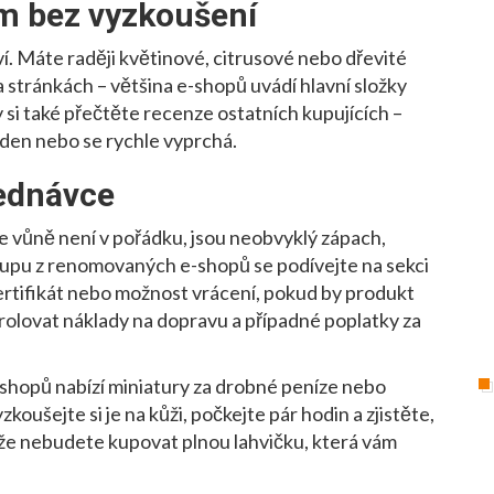
ém bez vyzkoušení
aví. Máte raději květinové, citrusové nebo dřevité
 stránkách – většina e-shopů uvádí hlavní složky
 si také přečtěte recenze ostatních kupujících –
ý den nebo se rychle vyprchá.
jednávce
že vůně není v pořádku, jsou neobvyklý zápach,
kupu z renomovaných e-shopů se podívejte na sekci
ertifikát nebo možnost vrácení, pokud by produkt
olovat náklady na dopravu a případné poplatky za
e-shopů nabízí miniatury za drobné peníze nebo
oušejte si je na kůži, počkejte pár hodin a zjistěte,
tože nebudete kupovat plnou lahvičku, která vám