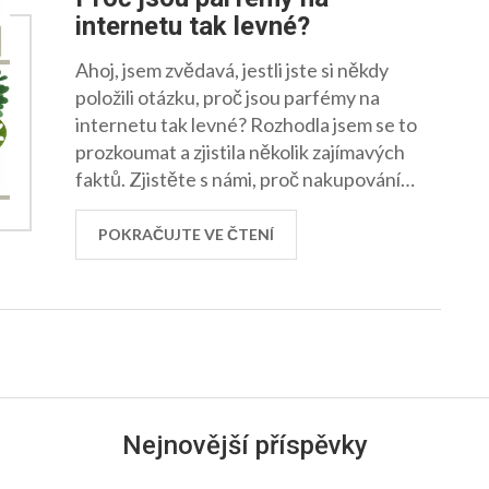
internetu tak levné?
Ahoj, jsem zvědavá, jestli jste si někdy
položili otázku, proč jsou parfémy na
internetu tak levné? Rozhodla jsem se to
prozkoumat a zjistila několik zajímavých
faktů. Zjistěte s námi, proč nakupování
parfémů online může šetřit nejen vaše
peněženky, ale také váš čas. Přečtěte si náš
POKRAČUJTE VE ČTENÍ
článek a buďte informováni o všem, co
musíte vědět o nákupu parfémů na
internetu.
Nejnovější příspěvky