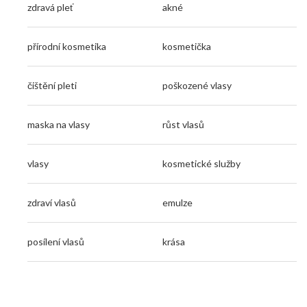
zdravá pleť
akné
přírodní kosmetika
kosmetička
čištění pleti
poškozené vlasy
maska na vlasy
růst vlasů
vlasy
kosmetické služby
zdraví vlasů
emulze
posílení vlasů
krása