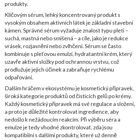
produkty.
Klíčovým
sérum
,
lehký koncentrovaný produkt s
vysokým obsahem aktivních látek
je základní stavební
kámen. Správné sérum vyžaduje znalost typu pleti –
suchá, mastná nebo smíšená – a cíle, jako je redukce
vrásek, rozjasnění nebo zvlhčení. Sérum se často
kombinuje s
pleťovou emulzí
,
hydratantní krém, který
uzavře aktivní složky pod ochrannou vrstvu
, což
prodlužuje jejich účinek a zabraňuje rychlému
odpařování.
Dalším hráčem v ekosystému je
kosmetický přípravek
,
široká kategorie produktů od čisticích gelů po krémy
.
Každý kosmetický přípravek má své regulace a složení,
a proto je důležité kontrolovat ingredience, aby
nedošlo k nežádoucím reakcím. Při výběru séra a
emulze je tedy vhodné zkontrolovat, zda jsou
kompatibilní s dalšími produkty, které už denně