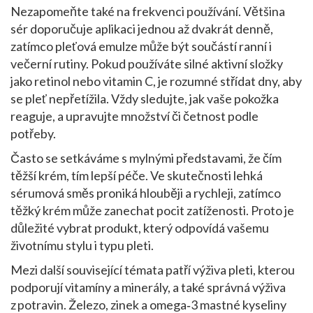
Nezapomeňte také na frekvenci používání. Většina
sér doporučuje aplikaci jednou až dvakrát denně,
zatímco pleťová emulze může být součástí ranní i
večerní rutiny. Pokud používáte silné aktivní složky
jako retinol nebo vitamin C, je rozumné střídat dny, aby
se pleť nepřetížila. Vždy sledujte, jak vaše pokožka
reaguje, a upravujte množství či četnost podle
potřeby.
Často se setkáváme s mylnými představami, že čím
těžší krém, tím lepší péče. Ve skutečnosti lehká
sérumová směs proniká hlouběji a rychleji, zatímco
těžký krém může zanechat pocit zatíženosti. Proto je
důležité vybrat produkt, který odpovídá vašemu
životnímu stylu i typu pleti.
Mezi další související témata patří výživa pleti, kterou
podporují vitamíny a minerály, a také správná výživa
z potravin. Železo, zinek a omega‑3 mastné kyseliny