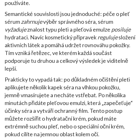
používáte.
Semantické souvislosti jsou jednoduché: péče o pleť
sérum
zahrnuje
výběr správného séra, sérum
vyžaduje
znalost typu pleti a pleťová emulze
posiluje
hydrataci. Navíc kosmetický přípravek
reguluje
složení
aktivních látek a pomáhá udržet rovnováhu pokožky.
Tím vzniká řetězec, ve kterém každá součást
podporuje tu druhou a celkový výsledek je viditelně
lepší.
Prakticky to vypadá tak: po důkladném očištění pleti
aplikujete několik kapek séra na vlhkou pokožku,
jemně vmasírujete a necháte vstřebat. Po několika
minutách přidáte pleťovou emulzi, která „zapečeťuje“
účinky séra a vytváří ochranný film. Tento postup
můžete rozšířit o hydratační krém, pokud máte
extrémně suchou pleť, nebo o speciální oční krém,
pokud cílíte na jemnou oblast kolem očí.