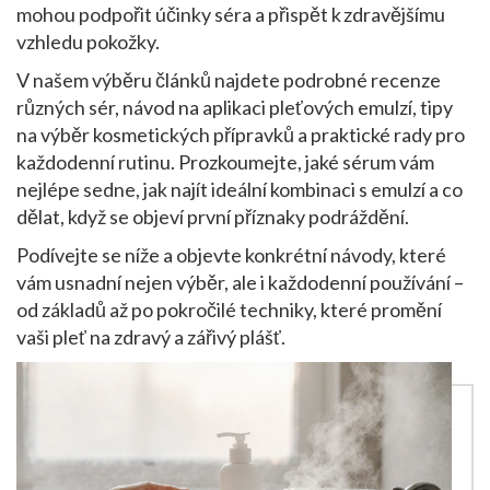
mohou podpořit účinky séra a přispět k zdravějšímu
vzhledu pokožky.
V našem výběru článků najdete podrobné recenze
různých sér, návod na aplikaci pleťových emulzí, tipy
na výběr kosmetických přípravků a praktické rady pro
každodenní rutinu. Prozkoumejte, jaké sérum vám
nejlépe sedne, jak najít ideální kombinaci s emulzí a co
dělat, když se objeví první příznaky podráždění.
Podívejte se níže a objevte konkrétní návody, které
vám usnadní nejen výběr, ale i každodenní používání –
od základů až po pokročilé techniky, které promění
vaši pleť na zdravý a zářivý plášť.