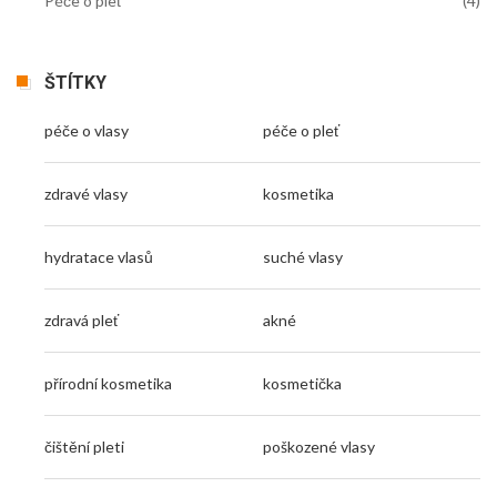
Péče o pleť
(4)
ŠTÍTKY
péče o vlasy
péče o pleť
zdravé vlasy
kosmetika
hydratace vlasů
suché vlasy
zdravá pleť
akné
přírodní kosmetika
kosmetička
čištění pleti
poškozené vlasy