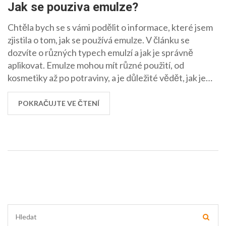
Jak se pouziva emulze?
Chtěla bych se s vámi podělit o informace, které jsem
zjistila o tom, jak se používá emulze. V článku se
dozvíte o různých typech emulzí a jak je správně
aplikovat. Emulze mohou mít různé použití, od
kosmetiky až po potraviny, a je důležité vědět, jak je
používat efektivně. Také se podíváme na to, jak se
emulze vyrábějí a jak se o ně starat. Takže se přidejte
POKRAČUJTE VE ČTENÍ
ke mně na této cestě zjišťování!