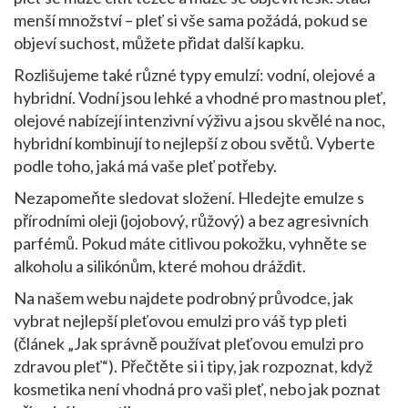
menší množství – pleť si vše sama požádá, pokud se
objeví suchost, můžete přidat další kapku.
Rozlišujeme také různé typy emulzí: vodní, olejové a
hybridní. Vodní jsou lehké a vhodné pro mastnou pleť,
olejové nabízejí intenzivní výživu a jsou skvělé na noc,
hybridní kombinují to nejlepší z obou světů. Vyberte
podle toho, jaká má vaše pleť potřeby.
Nezapomeňte sledovat složení. Hledejte emulze s
přírodními oleji (jojobový, růžový) a bez agresivních
parfémů. Pokud máte citlivou pokožku, vyhněte se
alkoholu a silikónům, které mohou dráždit.
Na našem webu najdete podrobný průvodce, jak
vybrat nejlepší pleťovou emulzi pro váš typ pleti
(článek „Jak správně používat pleťovou emulzi pro
zdravou pleť“). Přečtěte si i tipy, jak rozpoznat, když
kosmetika není vhodná pro vaši pleť, nebo jak poznat