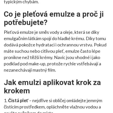
typickým chybám.
Co je pleťová emulze a proč ji
potřebujete?
Pleťová emulze je směs vody a oleje, která se díky
emulgačním látkám spojí do hladké krému. Díky tomu
dodává pokožce hydrataci i ochrannou vrstvu. Pokud
máte suchou nebo citlivou pleť, emulze často lépe
pronikne než těžší krémy. Navíc jsou vhodné i jako
podklad pod make‑up, protože rychle vstřebávají a
nezanechávají mastný film.
Jak emulzi aplikovat krok za
krokem
1.
Čistá pleť
– nejdříve si obličej omládejte jemným
čistícím prostředkem, opláchněte vlažnou vodou a