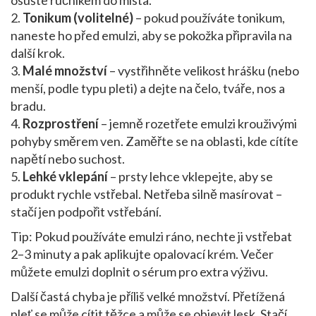
osušte ručníkem do místa.
2.
Tonikum (volitelné)
– pokud používáte tonikum,
naneste ho před emulzi, aby se pokožka připravila na
další krok.
3.
Malé množství
– vystřihněte velikost hrášku (nebo
menší, podle typu pleti) a dejte na čelo, tváře, nos a
bradu.
4.
Rozprostření
– jemně rozetřete emulzi krouživými
pohyby směrem ven. Zaměřte se na oblasti, kde cítíte
napětí nebo suchost.
5.
Lehké vklepání
– prsty lehce vklepejte, aby se
produkt rychle vstřebal. Netřeba silně masírovat –
stačí jen podpořit vstřebání.
Tip: Pokud používáte emulzi ráno, nechte ji vstřebat
2–3 minuty a pak aplikujte opalovací krém. Večer
můžete emulzi doplnit o sérum pro extra výživu.
Další častá chyba je příliš velké množství. Přetížená
pleť se může cítit těžce a může se objevit lesk. Stačí